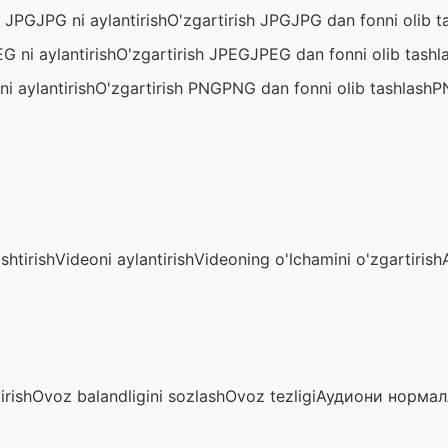
h JPG
JPG ni aylantirish
O'zgartirish JPG
JPG dan fonni olib t
G ni aylantirish
O'zgartirish JPEG
JPEG dan fonni olib tashl
i aylantirish
O'zgartirish PNG
PNG dan fonni olib tashlash
P
shtirish
Videoni aylantirish
Videoning o'lchamini o'zgartirish
irish
Ovoz balandligini sozlash
Ovoz tezligi
Аудиони норма