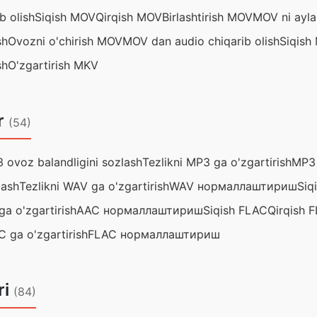
b olish
Siqish MOV
Qirqish MOV
Birlashtirish MOV
MOV ni aylan
sh
Ovozni o'chirish MOV
MOV dan audio chiqarib olish
Siqish
sh
O'zgartirish MKV
r
(54)
 ovoz balandligini sozlash
Tezlikni MP3 ga o'zgartirish
MP3
lash
Tezlikni WAV ga o'zgartirish
WAV нормаллаштириш
Siq
ga o'zgartirish
AAC нормаллаштириш
Siqish FLAC
Qirqish 
C ga o'zgartirish
FLAC нормаллаштириш
ri
(84)