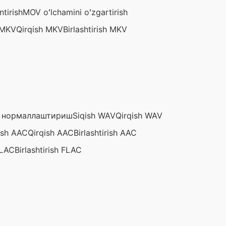
tirish
MOV oʻlchamini oʻzgartirish
 MKV
Qirqish MKV
Birlashtirish MKV
 нормаллаштириш
Siqish WAV
Qirqish WAV
ish AAC
Qirqish AAC
Birlashtirish AAC
FLAC
Birlashtirish FLAC