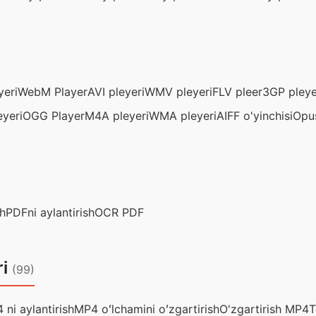
yeri
WebM Player
AVI pleyeri
WMV pleyeri
FLV pleer
3GP pleye
yeri
OGG Player
M4A pleyeri
WMA pleyeri
AIFF o'yinchisi
Opu
sh
PDFni aylantirish
OCR PDF
ri
(99)
 ni aylantirish
MP4 oʻlchamini oʻzgartirish
O'zgartirish MP4
T