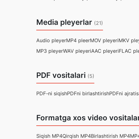
Media pleyerlar
(21)
Audio pleyer
MP4 pleer
MOV pleyeri
MKV ple
MP3 pleyer
WAV pleyeri
AAC pleyeri
FLAC ple
PDF vositalari
(5)
PDF-ni siqish
PDFni birlashtirish
PDFni ajrati
Formatga xos video vositala
Siqish MP4
Qirqish MP4
Birlashtirish MP4
MP4