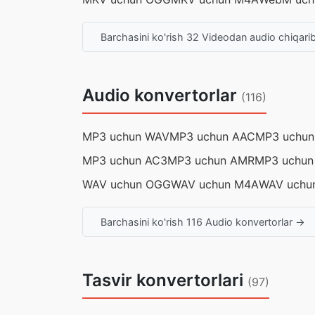
Barchasini ko'rish 32 Videodan audio chiqari
Audio konvertorlar
(116)
MP3 uchun WAV
MP3 uchun AAC
MP3 uchun
MP3 uchun AC3
MP3 uchun AMR
MP3 uchun
WAV uchun OGG
WAV uchun M4A
WAV uchu
Barchasini ko'rish 116 Audio konvertorlar →
Tasvir konvertorlari
(97)