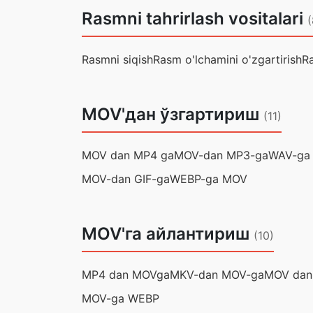
Rasmni tahrirlash vositalari
(
Rasmni siqish
Rasm o'lchamini o'zgartirish
Ra
MOV'дан ўзгартириш
(11)
MOV dan MP4 ga
MOV-dan MP3-ga
WAV-ga
MOV-dan GIF-ga
WEBP-ga MOV
MOV'га айлантириш
(10)
MP4 dan MOVga
MKV-dan MOV-ga
MOV da
MOV-ga WEBP