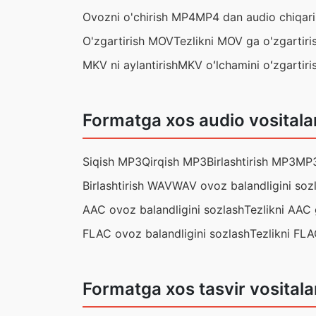
Ovozni o'chirish MP4
MP4 dan audio chiqari
O'zgartirish MOV
Tezlikni MOV ga o'zgartiri
MKV ni aylantirish
MKV oʻlchamini oʻzgartiri
Formatga xos audio vositala
Siqish MP3
Qirqish MP3
Birlashtirish MP3
MP3
Birlashtirish WAV
WAV ovoz balandligini soz
AAC ovoz balandligini sozlash
Tezlikni AAC 
FLAC ovoz balandligini sozlash
Tezlikni FLA
Formatga xos tasvir vositala