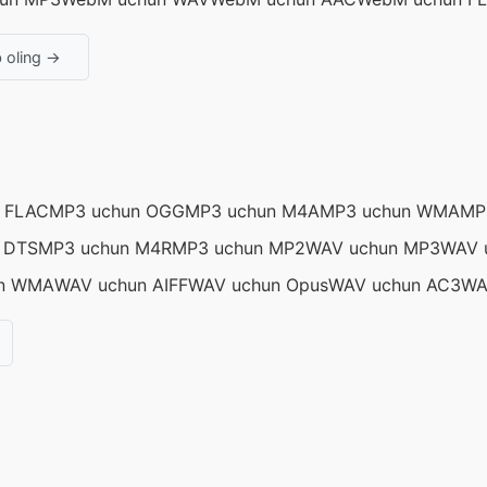
b oling →
 FLAC
MP3 uchun OGG
MP3 uchun M4A
MP3 uchun WMA
MP
 DTS
MP3 uchun M4R
MP3 uchun MP2
WAV uchun MP3
WAV 
n WMA
WAV uchun AIFF
WAV uchun Opus
WAV uchun AC3
WA