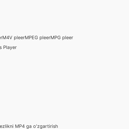
r
M4V pleer
MPEG pleer
MPG pleer
s Player
ezlikni MP4 ga o'zgartirish