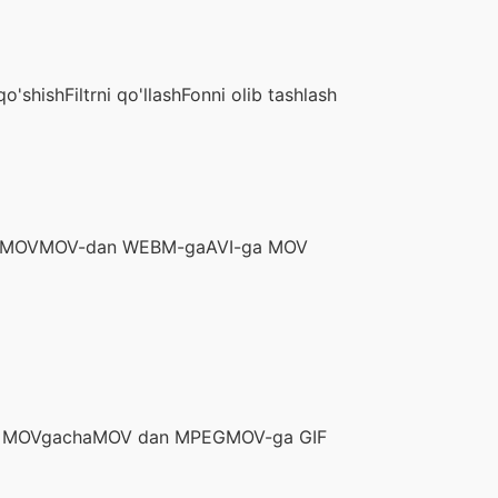
qo'shish
Filtrni qo'llash
Fonni olib tashlash
 MOV
MOV-dan WEBM-ga
AVI-ga MOV
 MOVgacha
MOV dan MPEG
MOV-ga GIF