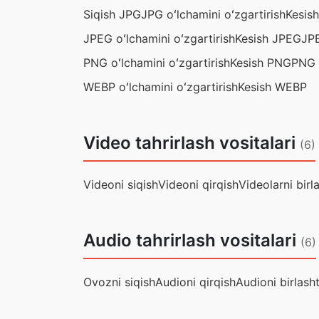
Siqish JPG
JPG oʻlchamini oʻzgartirish
Kesis
JPEG oʻlchamini oʻzgartirish
Kesish JPEG
JPE
PNG oʻlchamini oʻzgartirish
Kesish PNG
PNG n
WEBP oʻlchamini oʻzgartirish
Kesish WEBP
Video tahrirlash vositalari
(6)
Videoni siqish
Videoni qirqish
Videolarni birla
Audio tahrirlash vositalari
(6)
Ovozni siqish
Audioni qirqish
Audioni birlasht