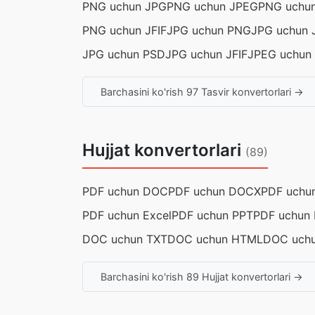
PNG uchun JPG
PNG uchun JPEG
PNG uchu
PNG uchun JFIF
JPG uchun PNG
JPG uchun 
JPG uchun PSD
JPG uchun JFIF
JPEG uchun
Barchasini ko'rish 97 Tasvir konvertorlari →
Hujjat konvertorlari
(89)
PDF uchun DOC
PDF uchun DOCX
PDF uchu
PDF uchun Excel
PDF uchun PPT
PDF uchun
DOC uchun TXT
DOC uchun HTML
DOC uchu
Barchasini ko'rish 89 Hujjat konvertorlari →