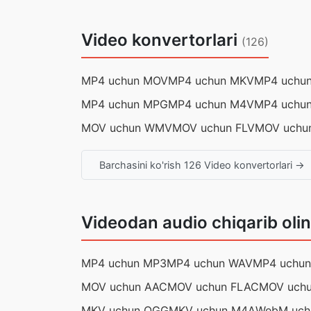
Video konvertorlari
(126)
MP4 uchun MOV
MP4 uchun MKV
MP4 uchu
MP4 uchun MPG
MP4 uchun M4V
MP4 uchu
MOV uchun WMV
MOV uchun FLV
MOV uchu
Barchasini ko'rish 126 Video konvertorlari →
Videodan audio chiqarib oli
MP4 uchun MP3
MP4 uchun WAV
MP4 uchu
MOV uchun AAC
MOV uchun FLAC
MOV uch
MKV uchun OGG
MKV uchun M4A
WebM uch