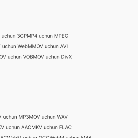
 uchun 3GP
MP4 uchun MPEG
 uchun WebM
MOV uchun AVI
OV uchun VOB
MOV uchun DivX
 uchun MP3
MOV uchun WAV
V uchun AAC
MKV uchun FLAC
LAC
WebM uchun OGG
WebM uchun M4A