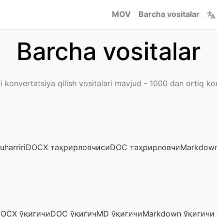
MOV
Barcha vositalar
Barcha vositalar
 konvertatsiya qilish vositalari mavjud - 1000 dan ortiq kon
uharriri
DOCX таҳрирловчиси
DOC таҳрирловчи
Markdown
OCX ўқигичи
DOC ўқигич
MD ўқигичи
Markdown ўқигичи