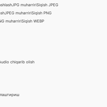
ashlash
JPG muharriri
Siqish JPEG
ash
JPEG muharriri
Siqish PNG
NG muharriri
Siqish WEBP
Audio chiqarib olish
ллаштириш