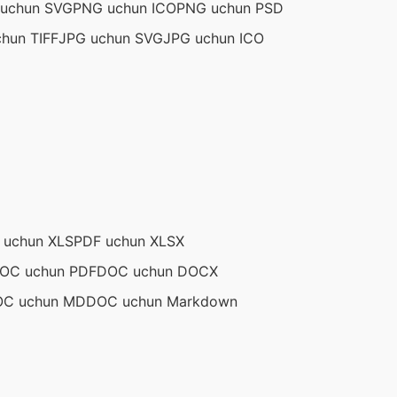
uchun SVG
PNG uchun ICO
PNG uchun PSD
hun TIFF
JPG uchun SVG
JPG uchun ICO
 uchun XLS
PDF uchun XLSX
OC uchun PDF
DOC uchun DOCX
C uchun MD
DOC uchun Markdown