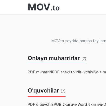
MOV
.to
MOV.to saytida barcha fayllarni
Onlayn muharrirlar
(7)
PDF muharriri
PDF shakl to'ldiruvchisi
So'z m
O'quvchilar
(7)
PDF o'quvchi
EPUB ўқигичи
Word ўқигичи
D