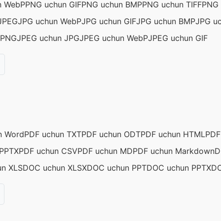
n WebP
PNG uchun GIF
PNG uchun BMP
PNG uchun TIFF
PNG 
JPEG
JPG uchun WebP
JPG uchun GIF
JPG uchun BMP
JPG uc
 PNG
JPEG uchun JPG
JPEG uchun WebP
JPEG uchun GIF
n Word
PDF uchun TXT
PDF uchun ODT
PDF uchun HTML
PDF
 PPTX
PDF uchun CSV
PDF uchun MD
PDF uchun Markdown
D
n XLS
DOC uchun XLSX
DOC uchun PPT
DOC uchun PPTX
DO