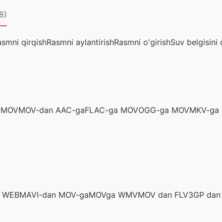
8)
smni qirqish
Rasmni aylantirish
Rasmni o'girish
Suv belgisini 
 MOV
MOV-dan AAC-ga
FLAC-ga MOV
OGG-ga MOV
MKV-ga
n WEBM
AVI-dan MOV-ga
MOVga WMV
MOV dan FLV
3GP dan