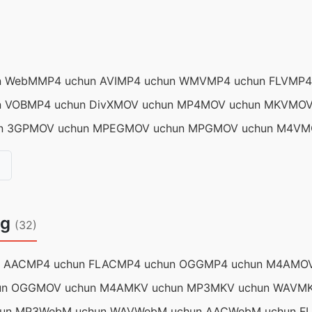
n WebM
MP4 uchun AVI
MP4 uchun WMV
MP4 uchun FLV
MP4
n VOB
MP4 uchun DivX
MOV uchun MP4
MOV uchun MKV
MOV
n 3GP
MOV uchun MPEG
MOV uchun MPG
MOV uchun M4V
M
ng
(32)
n AAC
MP4 uchun FLAC
MP4 uchun OGG
MP4 uchun M4A
MOV
un OGG
MOV uchun M4A
MKV uchun MP3
MKV uchun WAV
MK
un MP3
WebM uchun WAV
WebM uchun AAC
WebM uchun F