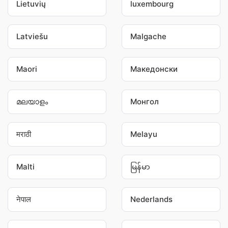
Lietuvių
luxembourg
Latviešu
Malgache
Maori
Македонски
മലയാളം
Монгол
मराठी
Melayu
Malti
မြန်မာ
नेपाल
Nederlands