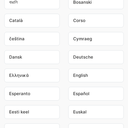
বাঙালি
Bosanski
Català
Corso
čeština
Cymraeg
Dansk
Deutsche
Ελληνικά
English
Esperanto
Español
Eesti keel
Euskal