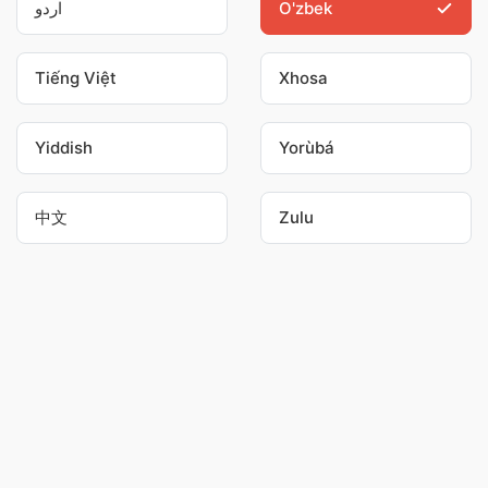
اردو
O'zbek
Tiếng Việt
Xhosa
Yiddish
Yorùbá
中文
Zulu