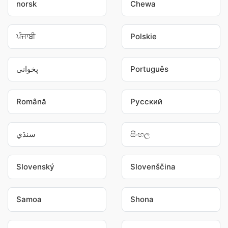
norsk
Chewa
ਪੰਜਾਬੀ
Polskie
پخوانی
Português
Română
Pусский
سنڌي
සිංහල
Slovenský
Slovenščina
Samoa
Shona