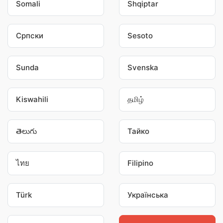
Somali
Shqiptar
Српски
Sesoto
Sunda
Svenska
Kiswahili
தமிழ்
తెలుగు
Тайко
ไทย
Filipino
Türk
Українська