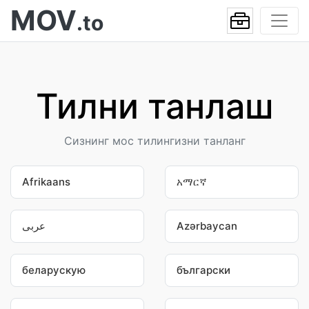
MOV
.to
Тилни танлаш
Сизнинг мос тилингизни танланг
Afrikaans
አማርኛ
عربى
Azərbaycan
беларускую
български