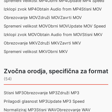
Spremeni velikost MP4
Obrni MP4
Update MP4 Speed
Izklopi zvok MP4
Obtain Audio from MP4
Stisni MOV
Obrezovanje MOV
Združi MOV
Zavrti MOV
Spremeni velikost MOV
Obrni MOV
Update MOV Speed
Izklopi zvok MOV
Obtain Audio from MOV
Stisni MKV
Obrezovanje MKV
Združi MKV
Zavrti MKV
Spremeni velikost MKV
Obrni MKV
Zvočna orodja, specifična za format
(54)
Stisni MP3
Obrezovanje MP3
Združi MP3
Prilagodi glasnost MP3
Update MP3 Speed
Normaliziraj MP3
Stisni WAV
Obrezovanje WAV