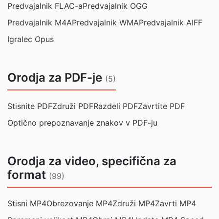
Predvajalnik FLAC-a
Predvajalnik OGG
Predvajalnik M4A
Predvajalnik WMA
Predvajalnik AIFF
Igralec Opus
Orodja za PDF-je
(5)
Stisnite PDF
Združi PDF
Razdeli PDF
Zavrtite PDF
Optično prepoznavanje znakov v PDF-ju
Orodja za video, specifična za
format
(99)
Stisni MP4
Obrezovanje MP4
Združi MP4
Zavrti MP4