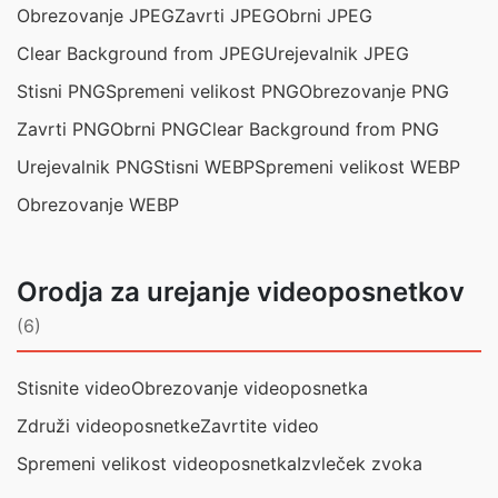
Obrezovanje JPEG
Zavrti JPEG
Obrni JPEG
Clear Background from JPEG
Urejevalnik JPEG
Stisni PNG
Spremeni velikost PNG
Obrezovanje PNG
Zavrti PNG
Obrni PNG
Clear Background from PNG
Urejevalnik PNG
Stisni WEBP
Spremeni velikost WEBP
Obrezovanje WEBP
Orodja za urejanje videoposnetkov
(6)
Stisnite video
Obrezovanje videoposnetka
Združi videoposnetke
Zavrtite video
Spremeni velikost videoposnetka
Izvleček zvoka