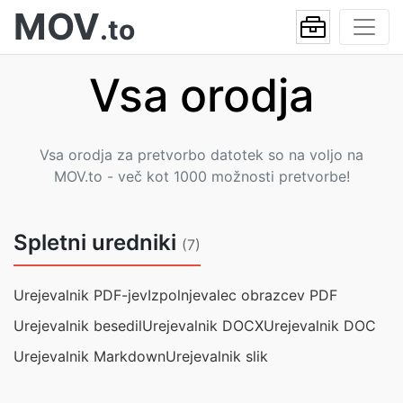
MOV
.to
Vsa orodja
Vsa orodja za pretvorbo datotek so na voljo na
MOV.to - več kot 1000 možnosti pretvorbe!
Spletni uredniki
(7)
Urejevalnik PDF-jev
Izpolnjevalec obrazcev PDF
Urejevalnik besedil
Urejevalnik DOCX
Urejevalnik DOC
Urejevalnik Markdown
Urejevalnik slik