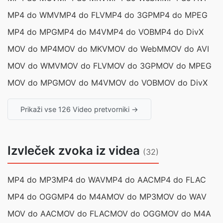
MP4 do WMV
MP4 do FLV
MP4 do 3GP
MP4 do MPEG
MP4 do MPG
MP4 do M4V
MP4 do VOB
MP4 do DivX
MOV do MP4
MOV do MKV
MOV do WebM
MOV do AVI
MOV do WMV
MOV do FLV
MOV do 3GP
MOV do MPEG
MOV do MPG
MOV do M4V
MOV do VOB
MOV do DivX
Prikaži vse 126 Video pretvorniki →
Izvleček zvoka iz videa
(32)
MP4 do MP3
MP4 do WAV
MP4 do AAC
MP4 do FLAC
MP4 do OGG
MP4 do M4A
MOV do MP3
MOV do WAV
MOV do AAC
MOV do FLAC
MOV do OGG
MOV do M4A