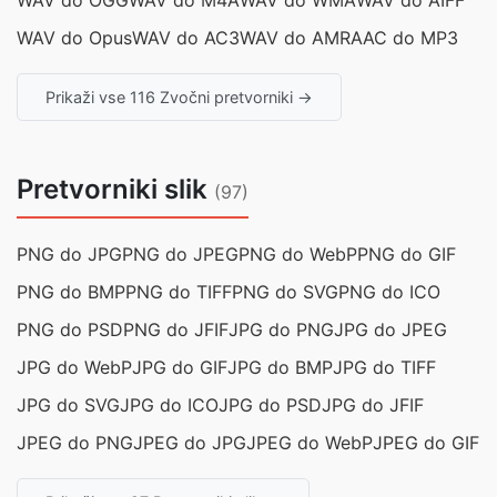
WAV do OGG
WAV do M4A
WAV do WMA
WAV do AIFF
WAV do Opus
WAV do AC3
WAV do AMR
AAC do MP3
Prikaži vse 116 Zvočni pretvorniki →
Pretvorniki slik
(97)
PNG do JPG
PNG do JPEG
PNG do WebP
PNG do GIF
PNG do BMP
PNG do TIFF
PNG do SVG
PNG do ICO
PNG do PSD
PNG do JFIF
JPG do PNG
JPG do JPEG
JPG do WebP
JPG do GIF
JPG do BMP
JPG do TIFF
JPG do SVG
JPG do ICO
JPG do PSD
JPG do JFIF
JPEG do PNG
JPEG do JPG
JPEG do WebP
JPEG do GIF