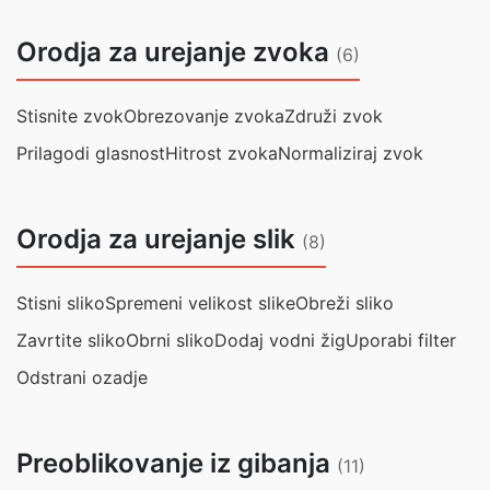
Orodja za urejanje zvoka
(6)
Stisnite zvok
Obrezovanje zvoka
Združi zvok
Prilagodi glasnost
Hitrost zvoka
Normaliziraj zvok
Orodja za urejanje slik
(8)
Stisni sliko
Spremeni velikost slike
Obreži sliko
Zavrtite sliko
Obrni sliko
Dodaj vodni žig
Uporabi filter
Odstrani ozadje
Preoblikovanje iz gibanja
(11)