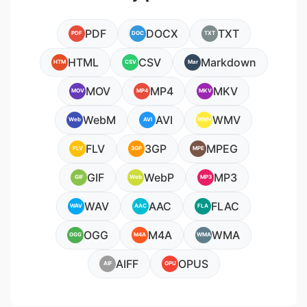
PDF
DOCX
TXT
PDF
DOC
TXT
HTML
CSV
Markdown
HTM
CSV
Mar
MOV
MP4
MKV
MOV
MP4
MKV
WebM
AVI
WMV
Web
AVI
WMV
FLV
3GP
MPEG
FLV
3GP
MPE
GIF
WebP
MP3
GIF
Web
MP3
WAV
AAC
FLAC
WAV
AAC
FLA
OGG
M4A
WMA
OGG
M4A
WMA
AIFF
OPUS
AIF
OPU