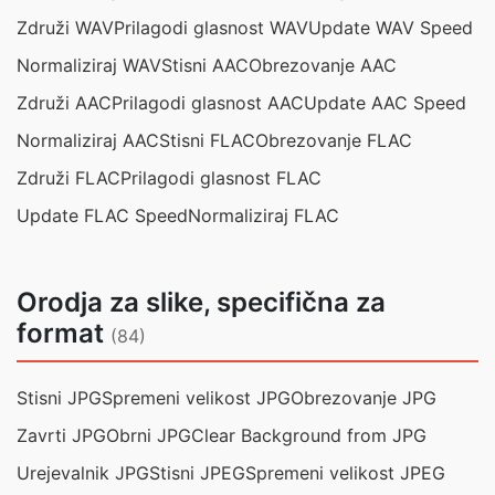
Združi WAV
Prilagodi glasnost WAV
Update WAV Speed
Normaliziraj WAV
Stisni AAC
Obrezovanje AAC
Združi AAC
Prilagodi glasnost AAC
Update AAC Speed
Normaliziraj AAC
Stisni FLAC
Obrezovanje FLAC
Združi FLAC
Prilagodi glasnost FLAC
Update FLAC Speed
Normaliziraj FLAC
Orodja za slike, specifična za
format
(84)
Stisni JPG
Spremeni velikost JPG
Obrezovanje JPG
Zavrti JPG
Obrni JPG
Clear Background from JPG
Urejevalnik JPG
Stisni JPEG
Spremeni velikost JPEG