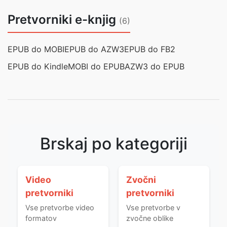
Pretvorniki e-knjig
(6)
EPUB do MOBI
EPUB do AZW3
EPUB do FB2
EPUB do Kindle
MOBI do EPUB
AZW3 do EPUB
Brskaj po kategoriji
Video
Zvočni
pretvorniki
pretvorniki
Vse pretvorbe video
Vse pretvorbe v
formatov
zvočne oblike