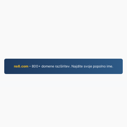
ns6.com
– 800+ domene razširitev. Najdite svoje popolno ime.
MOV.to
237,123 Datoteke, pretvorjene od leta 2019
Pravilnik o zasebnosti
|
Pogoji storitve
|
O nas
|
Kontaktirajte nas
|
API
|
Vzorci
|
Namesti program
© 2026 MOV.to
|
VPS.org
LLC | Izdelal
nadermx