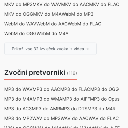
MKV do MP3
MKV do WAV
MKV do AAC
MKV do FLAC
MKV do OGG
MKV do M4A
WebM do MP3
WebM do WAV
WebM do AAC
WebM do FLAC
WebM do OGG
WebM do M4A
Prikaži vse 32 Izvleček zvoka iz videa →
Zvočni pretvorniki
(116)
MP3 do WAV
MP3 do AAC
MP3 do FLAC
MP3 do OGG
MP3 do M4A
MP3 do WMA
MP3 do AIFF
MP3 do Opus
MP3 do AC3
MP3 do AMR
MP3 do DTS
MP3 do M4R
MP3 do MP2
WAV do MP3
WAV do AAC
WAV do FLAC