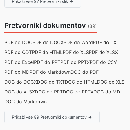
Prikaži vse 97 Pretvorniki slik →
Pretvorniki dokumentov
(89)
PDF do DOC
PDF do DOCX
PDF do Word
PDF do TXT
PDF do ODT
PDF do HTML
PDF do XLS
PDF do XLSX
PDF do Excel
PDF do PPT
PDF do PPTX
PDF do CSV
PDF do MD
PDF do Markdown
DOC do PDF
DOC do DOCX
DOC do TXT
DOC do HTML
DOC do XLS
DOC do XLSX
DOC do PPT
DOC do PPTX
DOC do MD
DOC do Markdown
Prikaži vse 89 Pretvorniki dokumentov →