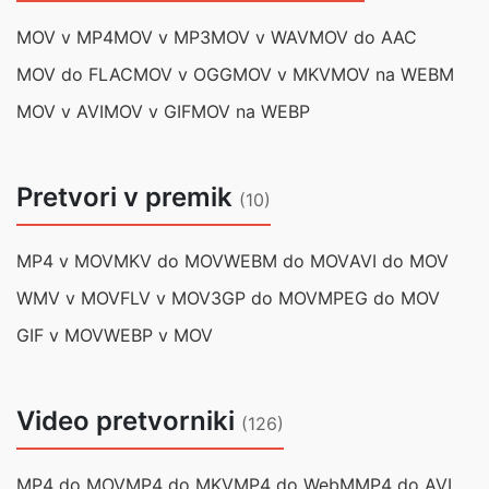
MOV v MP4
MOV v MP3
MOV v WAV
MOV do AAC
MOV do FLAC
MOV v OGG
MOV v MKV
MOV na WEBM
MOV v AVI
MOV v GIF
MOV na WEBP
Pretvori v premik
(10)
MP4 v MOV
MKV do MOV
WEBM do MOV
AVI do MOV
WMV v MOV
FLV v MOV
3GP do MOV
MPEG do MOV
GIF v MOV
WEBP v MOV
Video pretvorniki
(126)
MP4 do MOV
MP4 do MKV
MP4 do WebM
MP4 do AVI