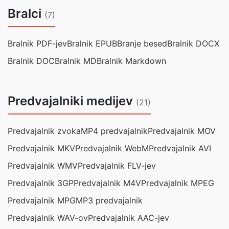
Bralci
(7)
Bralnik PDF-jev
Bralnik EPUB
Branje besed
Bralnik DOCX
Bralnik DOC
Bralnik MD
Bralnik Markdown
Predvajalniki medijev
(21)
Predvajalnik zvoka
MP4 predvajalnik
Predvajalnik MOV
Predvajalnik MKV
Predvajalnik WebM
Predvajalnik AVI
Predvajalnik WMV
Predvajalnik FLV-jev
Predvajalnik 3GP
Predvajalnik M4V
Predvajalnik MPEG
Predvajalnik MPG
MP3 predvajalnik
Predvajalnik WAV-ov
Predvajalnik AAC-jev