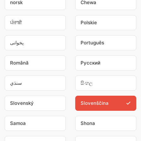
norsk
Chewa
ਪੰਜਾਬੀ
Polskie
پخوانی
Português
Română
Pусский
سنڌي
සිංහල
Slovenský
Slovenščina
Samoa
Shona