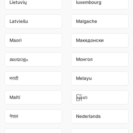
Lietuvių
luxembourg
Latviešu
Malgache
Maori
Македонски
മലയാളം
Монгол
मराठी
Melayu
Malti
မြန်မာ
नेपाल
Nederlands