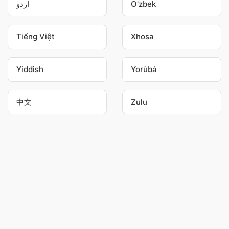
اردو
O'zbek
Tiếng Việt
Xhosa
Yiddish
Yorùbá
中文
Zulu