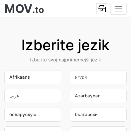
MOV
.to
Izberite jezik
Izberite svoj najprimernejši jezik
Afrikaans
አማርኛ
عربى
Azərbaycan
беларускую
български