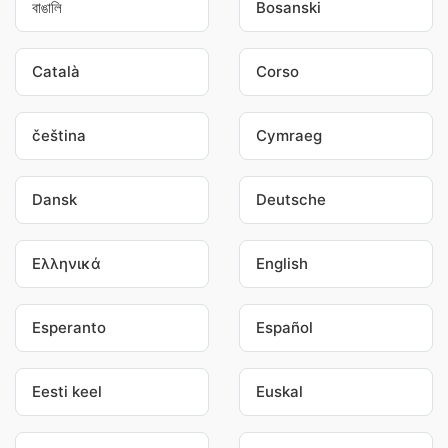
বাঙালি
Bosanski
Català
Corso
čeština
Cymraeg
Dansk
Deutsche
Ελληνικά
English
Esperanto
Español
Eesti keel
Euskal