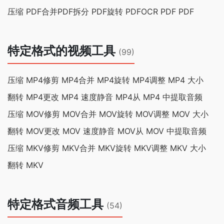
压缩 PDF
合并PDF
拆分 PDF
旋转 PDF
OCR PDF PDF
特定格式的视频工具
(99)
压缩 MP4
修剪 MP4
合并 MP4
旋转 MP4
调整 MP4 大小
翻转 MP4
更改 MP4 速度
静音 MP4
从 MP4 中提取音频
压缩 MOV
修剪 MOV
合并 MOV
旋转 MOV
调整 MOV 大小
翻转 MOV
更改 MOV 速度
静音 MOV
从 MOV 中提取音频
压缩 MKV
修剪 MKV
合并 MKV
旋转 MKV
调整 MKV 大小
翻转 MKV
特定格式音频工具
(54)