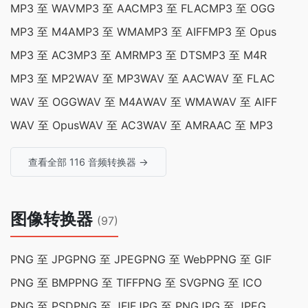
MP3 至 WAV
MP3 至 AAC
MP3 至 FLAC
MP3 至 OGG
MP3 至 M4A
MP3 至 WMA
MP3 至 AIFF
MP3 至 Opus
MP3 至 AC3
MP3 至 AMR
MP3 至 DTS
MP3 至 M4R
MP3 至 MP2
WAV 至 MP3
WAV 至 AAC
WAV 至 FLAC
WAV 至 OGG
WAV 至 M4A
WAV 至 WMA
WAV 至 AIFF
WAV 至 Opus
WAV 至 AC3
WAV 至 AMR
AAC 至 MP3
查看全部 116 音频转换器 →
图像转换器
(97)
PNG 至 JPG
PNG 至 JPEG
PNG 至 WebP
PNG 至 GIF
PNG 至 BMP
PNG 至 TIFF
PNG 至 SVG
PNG 至 ICO
PNG 至 PSD
PNG 至 JFIF
JPG 至 PNG
JPG 至 JPEG