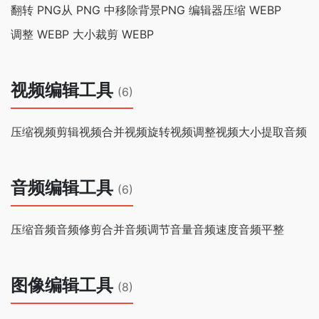
翻转 PNG
从 PNG 中移除背景
PNG 编辑器
压缩 WEBP
调整 WEBP 大小
裁剪 WEBP
视频编辑工具
(6)
压缩视频
剪辑视频
合并视频
旋转视频
调整视频大小
提取音频
音频编辑工具
(6)
压缩音频
音频修剪
合并音频
调节音量
音频速度
音频平整
图像编辑工具
(8)