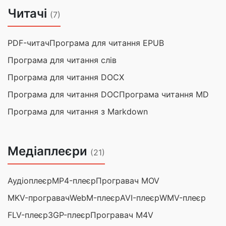
Читачі
(7)
PDF-читач
Програма для читання EPUB
Програма для читання слів
Програма для читання DOCX
Програма для читання DOC
Програма читання MD
Програма для читання з Markdown
Медіаплеєри
(21)
Аудіоплеєр
MP4-плеєр
Програвач MOV
MKV-програвач
WebM-плеєр
AVI-плеєр
WMV-плеєр
FLV-плеєр
3GP-плеєр
Програвач M4V