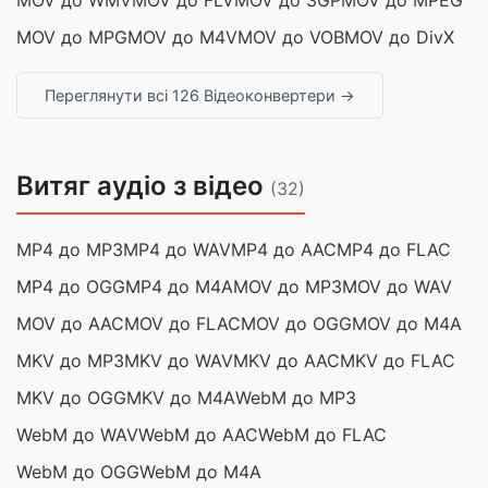
MOV до WMV
MOV до FLV
MOV до 3GP
MOV до MPEG
MOV до MPG
MOV до M4V
MOV до VOB
MOV до DivX
Переглянути всі 126 Відеоконвертери →
Витяг аудіо з відео
(32)
MP4 до MP3
MP4 до WAV
MP4 до AAC
MP4 до FLAC
MP4 до OGG
MP4 до M4A
MOV до MP3
MOV до WAV
MOV до AAC
MOV до FLAC
MOV до OGG
MOV до M4A
MKV до MP3
MKV до WAV
MKV до AAC
MKV до FLAC
MKV до OGG
MKV до M4A
WebM до MP3
WebM до WAV
WebM до AAC
WebM до FLAC
WebM до OGG
WebM до M4A