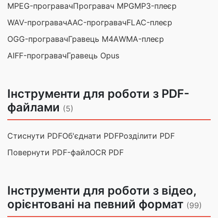
MPEG-програвач
Програвач MPG
MP3-плеєр
WAV-програвач
AAC-програвач
FLAC-плеєр
OGG-програвач
Гравець M4A
WMA-плеєр
AIFF-програвач
Гравець Opus
Інструменти для роботи з PDF-
файлами
(5)
Стиснути PDF
Об'єднати PDF
Розділити PDF
Повернути PDF-файл
OCR PDF
Інструменти для роботи з відео,
орієнтовані на певний формат
(99)