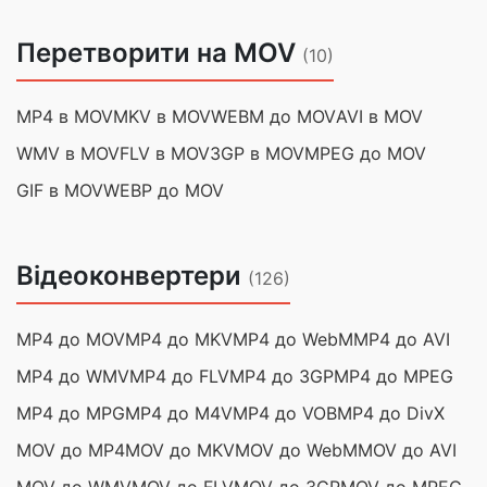
Перетворити на MOV
(10)
MP4 в MOV
MKV в MOV
WEBM до MOV
AVI в MOV
WMV в MOV
FLV в MOV
3GP в MOV
MPEG до MOV
GIF в MOV
WEBP до MOV
Відеоконвертери
(126)
MP4 до MOV
MP4 до MKV
MP4 до WebM
MP4 до AVI
MP4 до WMV
MP4 до FLV
MP4 до 3GP
MP4 до MPEG
MP4 до MPG
MP4 до M4V
MP4 до VOB
MP4 до DivX
MOV до MP4
MOV до MKV
MOV до WebM
MOV до AVI