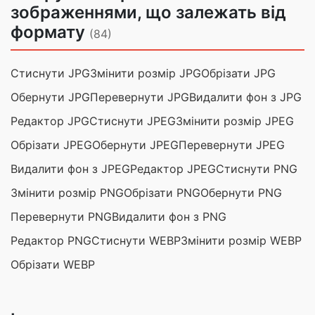
зображеннями, що залежать від
формату
(84)
Стиснути JPG
Змінити розмір JPG
Обрізати JPG
Обернути JPG
Перевернути JPG
Видалити фон з JPG
Редактор JPG
Стиснути JPEG
Змінити розмір JPEG
Обрізати JPEG
Обернути JPEG
Перевернути JPEG
Видалити фон з JPEG
Редактор JPEG
Стиснути PNG
Змінити розмір PNG
Обрізати PNG
Обернути PNG
Перевернути PNG
Видалити фон з PNG
Редактор PNG
Стиснути WEBP
Змінити розмір WEBP
Обрізати WEBP