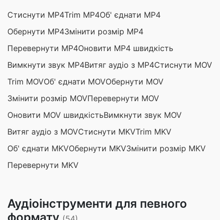
Стиснути MP4
Trim MP4
Об' єднати MP4
Обернути MP4
Змінити розмір MP4
Перевернути MP4
Оновити MP4 швидкість
Вимкнути звук MP4
Витяг аудіо з MP4
Стиснути MOV
Trim MOV
Об' єднати MOV
Обернути MOV
Змінити розмір MOV
Перевернути MOV
Оновити MOV швидкість
Вимкнути звук MOV
Витяг аудіо з MOV
Стиснути MKV
Trim MKV
Об' єднати MKV
Обернути MKV
Змінити розмір MKV
Перевернути MKV
Аудіоінструменти для певного
формату
(54)