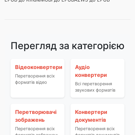
Перегляд за категорією
Відеоконвертери
Аудіо
конвертери
Перетворення всіх
форматів відео
Всі перетворення
звукових форматів
Перетворювачі
Конвертери
зображень
документів
Перетворення всіх
Перетворення всіх
форматів зображень
форматів документів