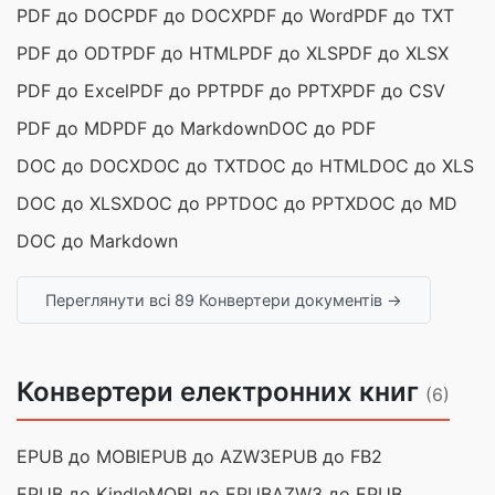
PDF до DOC
PDF до DOCX
PDF до Word
PDF до TXT
PDF до ODT
PDF до HTML
PDF до XLS
PDF до XLSX
PDF до Excel
PDF до PPT
PDF до PPTX
PDF до CSV
PDF до MD
PDF до Markdown
DOC до PDF
DOC до DOCX
DOC до TXT
DOC до HTML
DOC до XLS
DOC до XLSX
DOC до PPT
DOC до PPTX
DOC до MD
DOC до Markdown
Переглянути всі 89 Конвертери документів →
Конвертери електронних книг
(6)
EPUB до MOBI
EPUB до AZW3
EPUB до FB2
EPUB до Kindle
MOBI до EPUB
AZW3 до EPUB