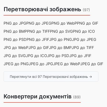
Перетворювачі зображень
(97)
PNG до JPG
PNG до JPEG
PNG до WebP
PNG до GIF
PNG до BMP
PNG до TIFF
PNG до SVG
PNG до ICO
PNG до PSD
PNG до JFIF
JPG до PNG
JPG до JPEG
JPG до WebP
JPG до GIF
JPG до BMP
JPG до TIFF
JPG до SVG
JPG до ICO
JPG до PSD
JPG до JFIF
JPEG до PNG
JPEG до JPG
JPEG до WebP
JPEG до GIF
Переглянути всі 97 Перетворювачі зображень →
Конвертери документів
(89)