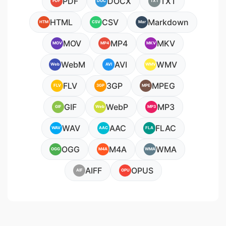
PDF
DOCX
TXT
PDF
DOC
TXT
HTML
CSV
Markdown
HTM
CSV
Mar
MOV
MP4
MKV
MOV
MP4
MKV
WebM
AVI
WMV
Web
AVI
WMV
FLV
3GP
MPEG
FLV
3GP
MPE
GIF
WebP
MP3
GIF
Web
MP3
WAV
AAC
FLAC
WAV
AAC
FLA
OGG
M4A
WMA
OGG
M4A
WMA
AIFF
OPUS
AIF
OPU