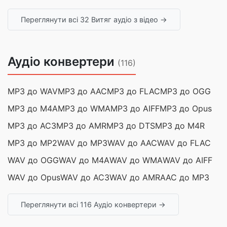
Переглянути всі 32 Витяг аудіо з відео →
Аудіо конвертери
(116)
MP3 до WAV
MP3 до AAC
MP3 до FLAC
MP3 до OGG
MP3 до M4A
MP3 до WMA
MP3 до AIFF
MP3 до Opus
MP3 до AC3
MP3 до AMR
MP3 до DTS
MP3 до M4R
MP3 до MP2
WAV до MP3
WAV до AAC
WAV до FLAC
WAV до OGG
WAV до M4A
WAV до WMA
WAV до AIFF
WAV до Opus
WAV до AC3
WAV до AMR
AAC до MP3
Переглянути всі 116 Аудіо конвертери →