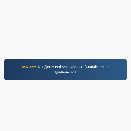
ns6.com
⇩ + Доменові розширення. Знайдіть ваше
ідеальне ім'я.
MOV.to
237,136 Файли, конвертовані з 2019 року
Політика конфіденційності
|
Умови надання послуг
|
Про нас
|
Зв'яжіться з нами
|
API
|
Зразки
|