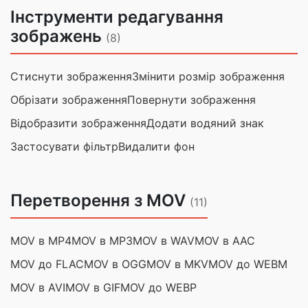
Інструменти редагування
зображень
(8)
Стиснути зображення
Змінити розмір зображення
Обрізати зображення
Повернути зображення
Відобразити зображення
Додати водяний знак
Застосувати фільтр
Видалити фон
Перетворення з MOV
(11)
MOV в MP4
MOV в MP3
MOV в WAV
MOV в AAC
MOV до FLAC
MOV в OGG
MOV в MKV
MOV до WEBM
MOV в AVI
MOV в GIF
MOV до WEBP