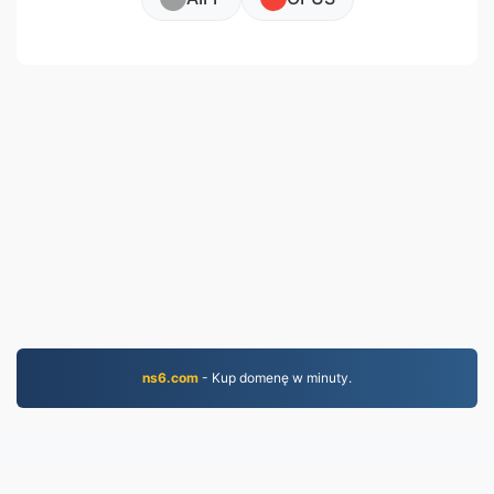
ns6.com
- Kup domenę w minuty.
MOV.to