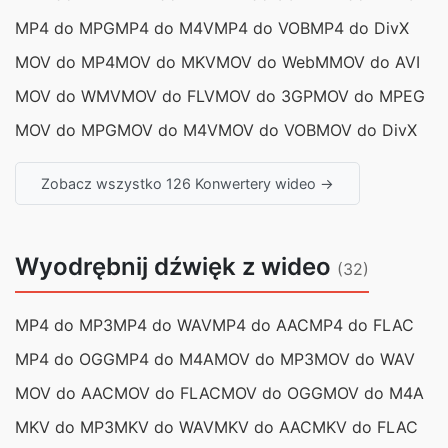
MP4 do MPG
MP4 do M4V
MP4 do VOB
MP4 do DivX
MOV do MP4
MOV do MKV
MOV do WebM
MOV do AVI
MOV do WMV
MOV do FLV
MOV do 3GP
MOV do MPEG
MOV do MPG
MOV do M4V
MOV do VOB
MOV do DivX
Zobacz wszystko 126 Konwertery wideo →
Wyodrębnij dźwięk z wideo
(32)
MP4 do MP3
MP4 do WAV
MP4 do AAC
MP4 do FLAC
MP4 do OGG
MP4 do M4A
MOV do MP3
MOV do WAV
MOV do AAC
MOV do FLAC
MOV do OGG
MOV do M4A
MKV do MP3
MKV do WAV
MKV do AAC
MKV do FLAC