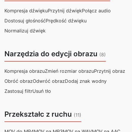
Kompresja dźwięku
Przytnij dźwięk
Połącz audio
Dostosuj głośność
Prędkość dźwięku
Normalizuj dźwięk
Narzędzia do edycji obrazu
(8)
Kompresja obrazu
Zmień rozmiar obrazu
Przytnij obraz
Obróć obraz
Odwróć obraz
Dodaj znak wodny
Zastosuj filtr
Usuń tło
Przekształc z ruchu
(11)
MOV do MP4
MOV na MP3
MOV na WAV
MOV na AAC