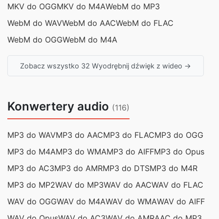
MKV do OGG
MKV do M4A
WebM do MP3
WebM do WAV
WebM do AAC
WebM do FLAC
WebM do OGG
WebM do M4A
Zobacz wszystko 32 Wyodrębnij dźwięk z wideo →
Konwertery audio
(116)
MP3 do WAV
MP3 do AAC
MP3 do FLAC
MP3 do OGG
MP3 do M4A
MP3 do WMA
MP3 do AIFF
MP3 do Opus
MP3 do AC3
MP3 do AMR
MP3 do DTS
MP3 do M4R
MP3 do MP2
WAV do MP3
WAV do AAC
WAV do FLAC
WAV do OGG
WAV do M4A
WAV do WMA
WAV do AIFF
WAV do Opus
WAV do AC3
WAV do AMR
AAC do MP3