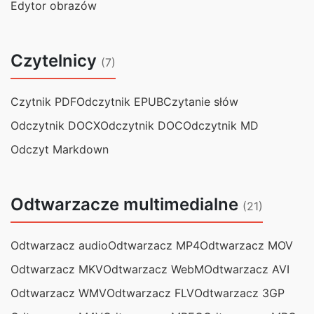
Edytor obrazów
Czytelnicy
(7)
Czytnik PDF
Odczytnik EPUB
Czytanie słów
Odczytnik DOCX
Odczytnik DOC
Odczytnik MD
Odczyt Markdown
Odtwarzacze multimedialne
(21)
Odtwarzacz audio
Odtwarzacz MP4
Odtwarzacz MOV
Odtwarzacz MKV
Odtwarzacz WebM
Odtwarzacz AVI
Odtwarzacz WMV
Odtwarzacz FLV
Odtwarzacz 3GP