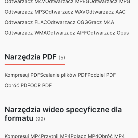
Odtwarzacz M4V
Odtwarzacz MPEG
Odtwarzacz MPG
Odtwarzacz MP3
Odtwarzacz WAV
Odtwarzacz AAC
Odtwarzacz FLAC
Odtwarzacz OGG
Gracz M4A
Odtwarzacz WMA
Odtwarzacz AIFF
Odtwarzacz Opus
Narzędzia PDF
(5)
Kompresuj PDF
Scalanie plików PDF
Podziel PDF
Obróć PDF
OCR PDF
Narzędzia wideo specyficzne dla
formatu
(99)
Kompresuj MP4
Przytnij MP4
Połącz MP4
Obróć MP4