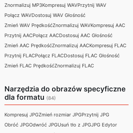
Znormalizuj MP3
Kompresuj WAV
Przytnij WAV
Połącz WAV
Dostosuj WAV Głośność
Zmień WAV Prędkość
Znormalizuj WAV
Kompresuj AAC
Przytnij AAC
Połącz AAC
Dostosuj AAC Głośność
Zmień AAC Prędkość
Znormalizuj AAC
Kompresuj FLAC
Przytnij FLAC
Połącz FLAC
Dostosuj FLAC Głośność
Zmień FLAC Prędkość
Znormalizuj FLAC
Narzędzia do obrazów specyficzne
dla formatu
(84)
Kompresuj JPG
Zmień rozmiar JPG
Przytnij JPG
Obróć JPG
Odwróć JPG
Usuń tło z JPG
JPG Edytor