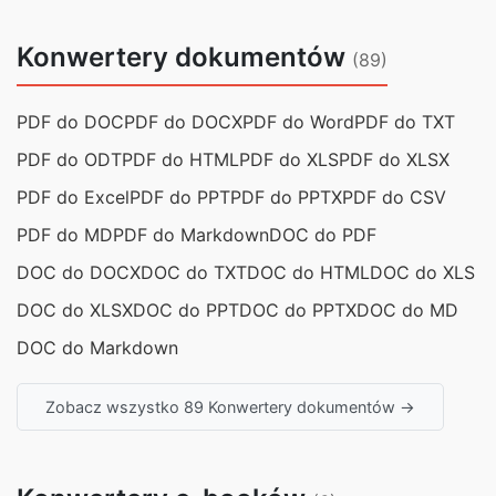
Konwertery dokumentów
(89)
PDF do DOC
PDF do DOCX
PDF do Word
PDF do TXT
PDF do ODT
PDF do HTML
PDF do XLS
PDF do XLSX
PDF do Excel
PDF do PPT
PDF do PPTX
PDF do CSV
PDF do MD
PDF do Markdown
DOC do PDF
DOC do DOCX
DOC do TXT
DOC do HTML
DOC do XLS
DOC do XLSX
DOC do PPT
DOC do PPTX
DOC do MD
DOC do Markdown
Zobacz wszystko 89 Konwertery dokumentów →