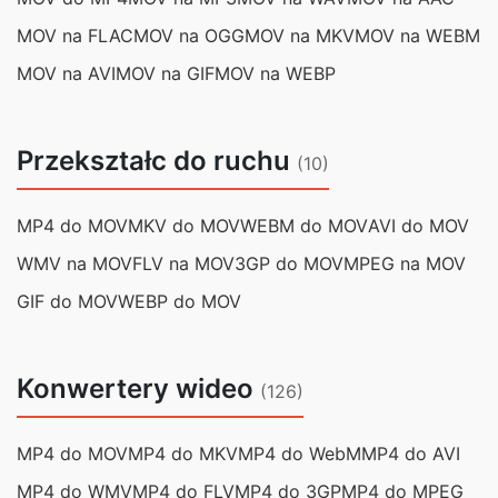
MOV na FLAC
MOV na OGG
MOV na MKV
MOV na WEBM
MOV na AVI
MOV na GIF
MOV na WEBP
Przekształc do ruchu
(10)
MP4 do MOV
MKV do MOV
WEBM do MOV
AVI do MOV
WMV na MOV
FLV na MOV
3GP do MOV
MPEG na MOV
GIF do MOV
WEBP do MOV
Konwertery wideo
(126)
MP4 do MOV
MP4 do MKV
MP4 do WebM
MP4 do AVI
MP4 do WMV
MP4 do FLV
MP4 do 3GP
MP4 do MPEG