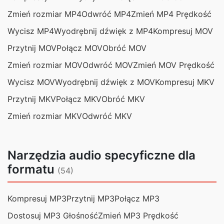
Zmień rozmiar MP4
Odwróć MP4
Zmień MP4 Prędkość
Wycisz MP4
Wyodrębnij dźwięk z MP4
Kompresuj MOV
Przytnij MOV
Połącz MOV
Obróć MOV
Zmień rozmiar MOV
Odwróć MOV
Zmień MOV Prędkość
Wycisz MOV
Wyodrębnij dźwięk z MOV
Kompresuj MKV
Przytnij MKV
Połącz MKV
Obróć MKV
Zmień rozmiar MKV
Odwróć MKV
Narzędzia audio specyficzne dla
formatu
(54)
Kompresuj MP3
Przytnij MP3
Połącz MP3
Dostosuj MP3 Głośność
Zmień MP3 Prędkość