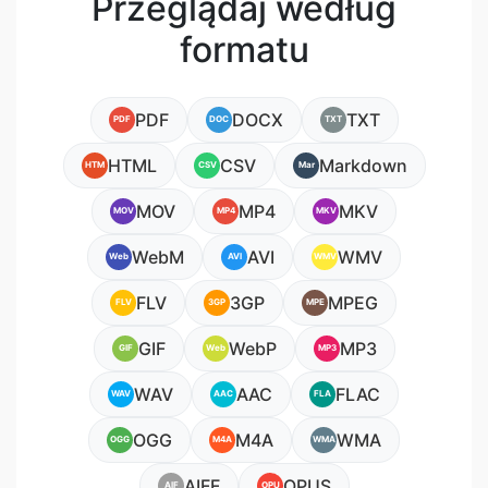
Przeglądaj według
formatu
PDF
DOCX
TXT
PDF
DOC
TXT
HTML
CSV
Markdown
HTM
CSV
Mar
MOV
MP4
MKV
MOV
MP4
MKV
WebM
AVI
WMV
Web
AVI
WMV
FLV
3GP
MPEG
FLV
3GP
MPE
GIF
WebP
MP3
GIF
Web
MP3
WAV
AAC
FLAC
WAV
AAC
FLA
OGG
M4A
WMA
OGG
M4A
WMA
AIFF
OPUS
AIF
OPU