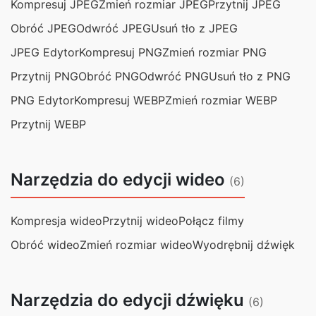
Kompresuj JPEG
Zmień rozmiar JPEG
Przytnij JPEG
Obróć JPEG
Odwróć JPEG
Usuń tło z JPEG
JPEG Edytor
Kompresuj PNG
Zmień rozmiar PNG
Przytnij PNG
Obróć PNG
Odwróć PNG
Usuń tło z PNG
PNG Edytor
Kompresuj WEBP
Zmień rozmiar WEBP
Przytnij WEBP
Narzędzia do edycji wideo
(6)
Kompresja wideo
Przytnij wideo
Połącz filmy
Obróć wideo
Zmień rozmiar wideo
Wyodrębnij dźwięk
Narzędzia do edycji dźwięku
(6)