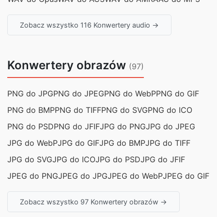
Zobacz wszystko 116 Konwertery audio →
Konwertery obrazów
(97)
PNG do JPG
PNG do JPEG
PNG do WebP
PNG do GIF
PNG do BMP
PNG do TIFF
PNG do SVG
PNG do ICO
PNG do PSD
PNG do JFIF
JPG do PNG
JPG do JPEG
JPG do WebP
JPG do GIF
JPG do BMP
JPG do TIFF
JPG do SVG
JPG do ICO
JPG do PSD
JPG do JFIF
JPEG do PNG
JPEG do JPG
JPEG do WebP
JPEG do GIF
Zobacz wszystko 97 Konwertery obrazów →