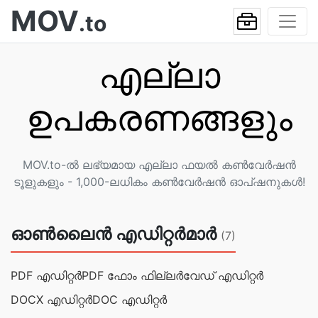
MOV
.to
എല്ലാ
ഉപകരണങ്ങളും
MOV.to-ൽ ലഭ്യമായ എല്ലാ ഫയൽ കൺവേർഷൻ
ടൂളുകളും - 1,000-ലധികം കൺവേർഷൻ ഓപ്ഷനുകൾ!
ഓൺലൈൻ എഡിറ്റർമാർ
(7)
PDF എഡിറ്റർ
PDF ഫോം ഫില്ലർ
വേഡ് എഡിറ്റർ
DOCX എഡിറ്റര്‍
DOC എഡിറ്റര്‍