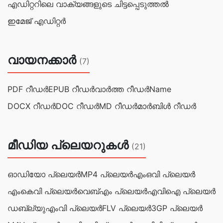
എഡിറ്ററിലെ വാക്യ‌‌ങ്ങളുടെ ചിട്ടപ്പെടുത്തല്‍
ഇമേജ് എഡിറ്റർ
വായനക്കാർ
(7)
PDF റീഡർ
EPUB റീഡര്‍
വാര്‍ത്ത റീഡര്‍Name
DOCX റീഡര്‍
DOC റീഡര്‍
MD റീഡര്‍
മാര്‍ബിള്‍ റീഡര്‍
മീഡിയ പ്ലെയറുകൾ
(21)
ഓഡിയോ പ്ലെയർ
MP4 പ്ലെയർ
എംഒവി പ്ലെയർ
എംകെവി പ്ലെയർ
വെബ്‌എം പ്ലെയർ
എവിഐ പ്ലെയർ
ഡബ്ല്യുഎംവി പ്ലെയർ
FLV പ്ലെയർ
3GP പ്ലെയർ