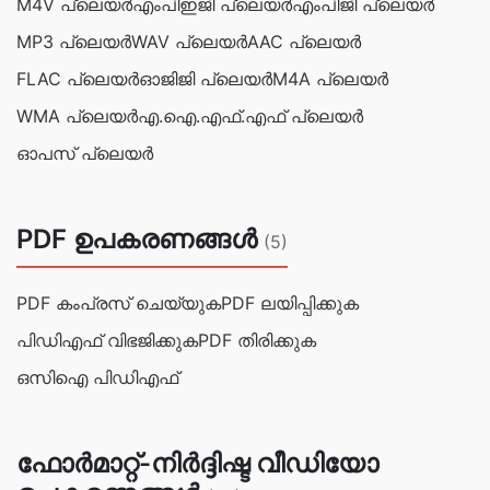
M4V പ്ലെയർ
എം‌പി‌ഇജി പ്ലെയർ
എംപിജി പ്ലെയർ
MP3 പ്ലെയർ
WAV പ്ലെയർ
AAC പ്ലെയർ
FLAC പ്ലെയർ
ഓജിജി പ്ലെയർ
M4A പ്ലെയർ
WMA പ്ലെയർ
എ.ഐ.എഫ്.എഫ് പ്ലെയർ
ഓപസ് പ്ലെയർ
PDF ഉപകരണങ്ങൾ
(5)
PDF കംപ്രസ് ചെയ്യുക
PDF ലയിപ്പിക്കുക
പിഡിഎഫ് വിഭജിക്കുക
PDF തിരിക്കുക
ഒസിഐ പിഡിഎഫ്
ഫോർമാറ്റ്-നിർദ്ദിഷ്ട വീഡിയോ