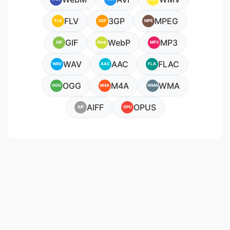
FLV
3GP
MPEG
FLV
3GP
MPE
GIF
WebP
MP3
GIF
Web
MP3
WAV
AAC
FLAC
WAV
AAC
FLA
OGG
M4A
WMA
OGG
M4A
WMA
AIFF
OPUS
AIF
OPU