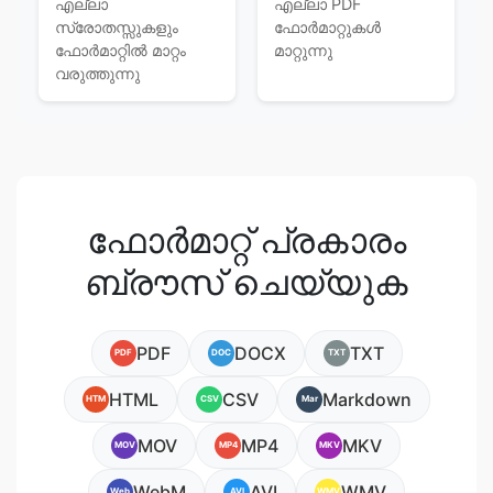
എല്ലാ
എല്ലാ PDF
സ്രോതസ്സുകളും
ഫോര്‍മാറ്റുകള്‍
ഫോര്‍മാറ്റില്‍ മാറ്റം
മാറ്റുന്നു
വരുത്തുന്നു
ഫോർമാറ്റ് പ്രകാരം
ബ്രൗസ് ചെയ്യുക
PDF
DOCX
TXT
PDF
DOC
TXT
HTML
CSV
Markdown
HTM
CSV
Mar
MOV
MP4
MKV
MOV
MP4
MKV
WebM
AVI
WMV
Web
AVI
WMV