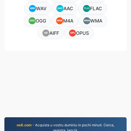
WAV
AAC
FLAC
WAV
AAC
FLA
OGG
M4A
WMA
OGG
M4A
WMA
AIFF
OPUS
AIF
OPU
ns6.com
- Acquista u vostru duminiu in pochi minuti. Cerca,
registra, lancià.