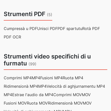
Strumenti PDF
(5)
Cumpressà u PDF
Unisci PDF
PDF spartutu
Rotà PDF
PDF OCR
Strumenti video specifichi di u
furmatu
(99)
Comprimi MP4
MP4
Fusioni MP4
Ruota MP4
Ridimensionà MP4
MP4
Velocità di aghjurnamentu MP4
MP4
Estrae l'audio da MP4
Comprimi MOV
MOV
Fusioni MOV
Ruota MOV
Ridimensionà MOV
MOV