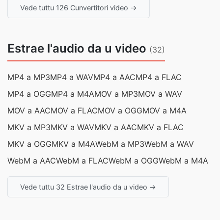
Vede tuttu 126 Cunvertitori video →
Estrae l'audio da u video
(32)
MP4 a MP3
MP4 a WAV
MP4 a AAC
MP4 a FLAC
MP4 a OGG
MP4 a M4A
MOV a MP3
MOV a WAV
MOV a AAC
MOV a FLAC
MOV a OGG
MOV a M4A
MKV a MP3
MKV a WAV
MKV a AAC
MKV a FLAC
MKV a OGG
MKV a M4A
WebM a MP3
WebM a WAV
WebM a AAC
WebM a FLAC
WebM a OGG
WebM a M4A
Vede tuttu 32 Estrae l'audio da u video →