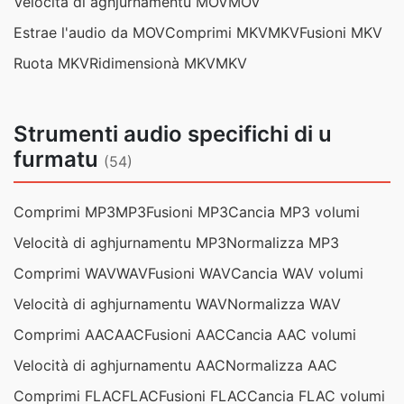
Velocità di aghjurnamentu MOV
MOV
Estrae l'audio da MOV
Comprimi MKV
MKV
Fusioni MKV
Ruota MKV
Ridimensionà MKV
MKV
Strumenti audio specifichi di u
furmatu
(54)
Comprimi MP3
MP3
Fusioni MP3
Cancia MP3 volumi
Velocità di aghjurnamentu MP3
Normalizza MP3
Comprimi WAV
WAV
Fusioni WAV
Cancia WAV volumi
Velocità di aghjurnamentu WAV
Normalizza WAV
Comprimi AAC
AAC
Fusioni AAC
Cancia AAC volumi
Velocità di aghjurnamentu AAC
Normalizza AAC
Comprimi FLAC
FLAC
Fusioni FLAC
Cancia FLAC volumi