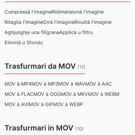
Cumpressà l'imagine
Ridimensionà l'imagine
Ritaglia l'imagine
Girà l'imagine
Rivultà l'imagine
Aghjunghje una filigrana
Applicà u filtru
Eliminà u Sfondu
Trasfurmari da MOV
(11)
MOV à MP4
MOV à MP3
MOV à WAV
MOV à AAC
MOV à FLAC
MOV à OGG
MOV à MKV
MOV à WEBM
MOV à AVI
MOV à GIF
MOV à WEBP
Trasfurmari in MOV
(10)