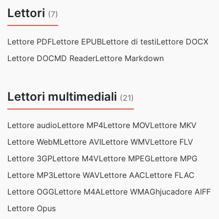
Lettori
(7)
Lettore PDF
Lettore EPUB
Lettore di testi
Lettore DOCX
Lettore DOC
MD Reader
Lettore Markdown
Lettori multimediali
(21)
Lettore audio
Lettore MP4
Lettore MOV
Lettore MKV
Lettore WebM
Lettore AVI
Lettore WMV
Lettore FLV
Lettore 3GP
Lettore M4V
Lettore MPEG
Lettore MPG
Lettore MP3
Lettore WAV
Lettore AAC
Lettore FLAC
Lettore OGG
Lettore M4A
Lettore WMA
Ghjucadore AIFF
Lettore Opus