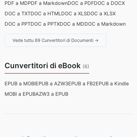
PDF a MD
PDF a Markdown
DOC a PDF
DOC a DOCX
DOC a TXT
DOC a HTML
DOC a XLS
DOC a XLSX
DOC a PPT
DOC a PPTX
DOC a MD
DOC a Markdown
Vede tuttu 89 Cunvertitori di Documenti →
Cunvertitori di eBook
(6)
EPUB a MOBI
EPUB a AZW3
EPUB a FB2
EPUB a Kindle
MOBI a EPUB
AZW3 a EPUB