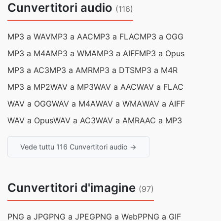
Cunvertitori audio
(116)
MP3 a WAV
MP3 a AAC
MP3 a FLAC
MP3 a OGG
MP3 a M4A
MP3 a WMA
MP3 a AIFF
MP3 a Opus
MP3 a AC3
MP3 a AMR
MP3 a DTS
MP3 a M4R
MP3 a MP2
WAV a MP3
WAV a AAC
WAV a FLAC
WAV a OGG
WAV a M4A
WAV a WMA
WAV a AIFF
WAV a Opus
WAV a AC3
WAV a AMR
AAC a MP3
Vede tuttu 116 Cunvertitori audio →
Cunvertitori d'imagine
(97)
PNG a JPG
PNG a JPEG
PNG a WebP
PNG a GIF