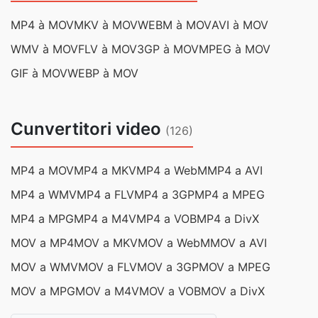
MP4 à MOV
MKV à MOV
WEBM à MOV
AVI à MOV
WMV à MOV
FLV à MOV
3GP à MOV
MPEG à MOV
GIF à MOV
WEBP à MOV
Cunvertitori video
(126)
MP4 a MOV
MP4 a MKV
MP4 a WebM
MP4 a AVI
MP4 a WMV
MP4 a FLV
MP4 a 3GP
MP4 a MPEG
MP4 a MPG
MP4 a M4V
MP4 a VOB
MP4 a DivX
MOV a MP4
MOV a MKV
MOV a WebM
MOV a AVI
MOV a WMV
MOV a FLV
MOV a 3GP
MOV a MPEG
MOV a MPG
MOV a M4V
MOV a VOB
MOV a DivX