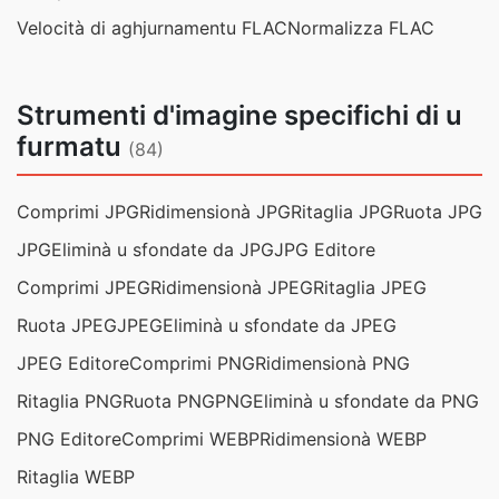
Velocità di aghjurnamentu FLAC
Normalizza FLAC
Strumenti d'imagine specifichi di u
furmatu
(84)
Comprimi JPG
Ridimensionà JPG
Ritaglia JPG
Ruota JPG
JPG
Eliminà u sfondate da JPG
JPG Editore
Comprimi JPEG
Ridimensionà JPEG
Ritaglia JPEG
Ruota JPEG
JPEG
Eliminà u sfondate da JPEG
JPEG Editore
Comprimi PNG
Ridimensionà PNG
Ritaglia PNG
Ruota PNG
PNG
Eliminà u sfondate da PNG
PNG Editore
Comprimi WEBP
Ridimensionà WEBP
Ritaglia WEBP