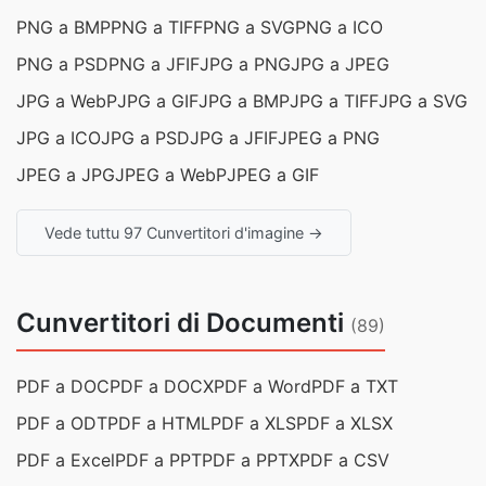
PNG a BMP
PNG a TIFF
PNG a SVG
PNG a ICO
PNG a PSD
PNG a JFIF
JPG a PNG
JPG a JPEG
JPG a WebP
JPG a GIF
JPG a BMP
JPG a TIFF
JPG a SVG
JPG a ICO
JPG a PSD
JPG a JFIF
JPEG a PNG
JPEG a JPG
JPEG a WebP
JPEG a GIF
Vede tuttu 97 Cunvertitori d'imagine →
Cunvertitori di Documenti
(89)
PDF a DOC
PDF a DOCX
PDF a Word
PDF a TXT
PDF a ODT
PDF a HTML
PDF a XLS
PDF a XLSX
PDF a Excel
PDF a PPT
PDF a PPTX
PDF a CSV