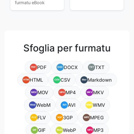
furmatu eBook
Sfoglia per furmatu
PDF
DOCX
TXT
PDF
DOC
TXT
HTML
CSV
Markdown
HTM
CSV
Mar
MOV
MP4
MKV
MOV
MP4
MKV
WebM
AVI
WMV
Web
AVI
WMV
FLV
3GP
MPEG
FLV
3GP
MPE
GIF
WebP
MP3
GIF
Web
MP3