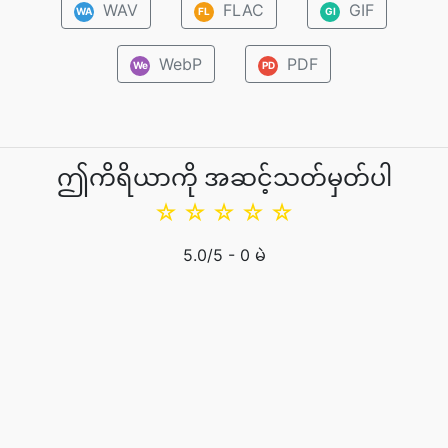
WAV
FLAC
GIF
WA
FL
GI
WebP
PDF
We
PD
ဤကိရိယာကို အဆင့်သတ်မှတ်ပါ
☆
☆
☆
☆
☆
5.0
/5 -
0
မဲ