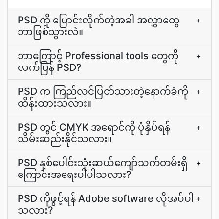
PSD ကို ပြောင်းလိုက်တဲ့အခါ အလွှာတွေ
+
ဘာဖြစ်သွားလဲ။
ဘာကြောင့် Professional tools တွေကို
+
လက်ပြန် PSD?
PSD က ကြည်လင်ပြတ်သားတဲ့နောက်ခံကို
+
ထိန်းထားသလား။
PSD တွင် CMYK အရောင်ကို ပုံနှိပ်ရန်
+
သိမ်းဆည်းနိုင်သလား။
PSD နှစ်ပေါင်းသုံးဆယ်ကျော်သက်တမ်းရှိ
+
ကြောင်းအရေးပါပါသလား?
PSD ကိုဖွင့်ရန် Adobe software လိုအပ်ပါ
+
သလား?