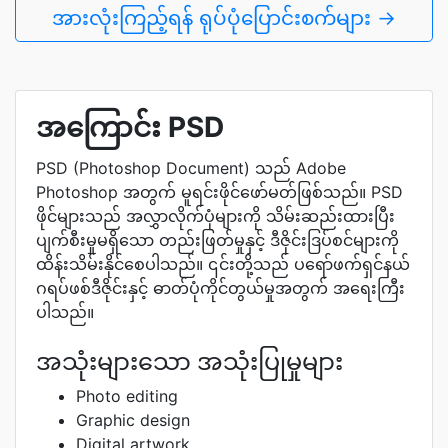
အားလုံးကြည့်ရန် ရုပ်ပုံပြောင်းစက်များ →
အကြောင်း PSD
PSD (Photoshop Document) သည် Adobe
Photoshop အတွက် မူရင်းဖိုင်ဖော်မတ်ဖြစ်သည်။ PSD
ဖိုင်များသည် အလွှာလိုက်ပုံများကို သိမ်းဆည်းထားပြီး
ပျက်စီးမှုမရှိသော တည်းဖြတ်မှုနှင့် ဒီဇိုင်းဒြပ်စင်များကို
ထိန်းသိမ်းနိုင်စေပါသည်။ ၎င်းတို့သည် ပရော်ဖက်ရှင်နယ်
ဂရပ်ဖစ်ဒီဇိုင်းနှင့် ဓာတ်ပုံကိုင်တွယ်မှုအတွက် အရေးကြီး
ပါသည်။
အသုံးများသော အသုံးပြုမှုများ
Photo editing
Graphic design
Digital artwork