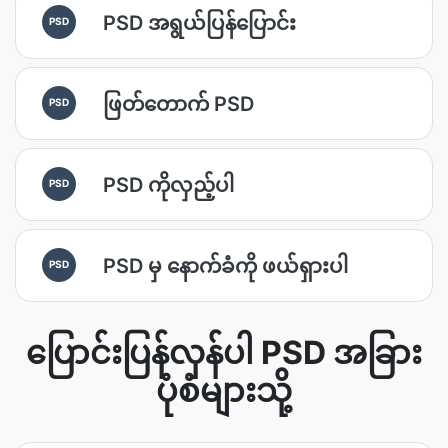
PSD အရွယ်ပြန်ပြောင်း
PSD
ဖြတ်တောက် PSD
PSD
PSD ကိုလှည့်ပါ
PSD
PSD မှ နောက်ခံကို ဖယ်ရှားပါ
PSD
ပြောင်းပြန်လှန်ပါ PSD အခြား
ပုံစံများသို့