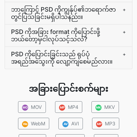
ဘာကြောင့် PSD ကိုကျွန်ုပ်၏ဘရောက်ဇာ
+
တွင်ပြသခြင်းမရှိပါသနည်း။
PSD ကိုအခြား format ကိုပြောင်းဖို့
+
ဘယ်တော့မှငါလုပ်သင့်သလဲ?
PSD ကိုပြောင်းခြင်းသည် ရုပ်ပုံ
+
အရည်အသွေးကို လျော့ကျစေမည်လား။
အခြားပြောင်းစက်များ
MOV
MP4
MKV
MO
MP
MK
WebM
AVI
MP3
We
AV
MP