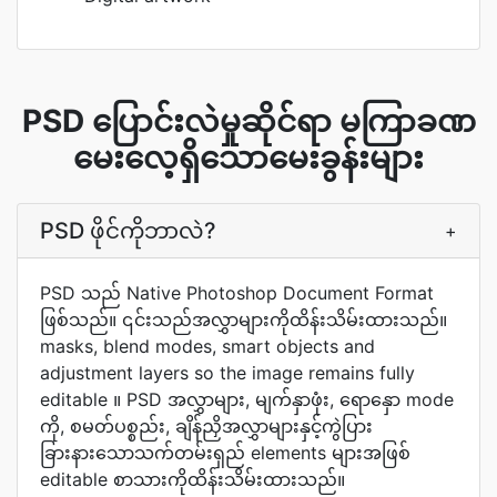
PSD ပြောင်းလဲမှုဆိုင်ရာ မကြာခဏ
မေးလေ့ရှိသောမေးခွန်းများ
PSD ဖိုင်ကိုဘာလဲ?
+
PSD သည် Native Photoshop Document Format
ဖြစ်သည်။ ၎င်းသည်အလွှာများကိုထိန်းသိမ်းထားသည်။
masks, blend modes, smart objects and
adjustment layers so the image remains fully
editable ။ PSD အလွှာများ, မျက်နှာဖုံး, ရောနှော mode
ကို, စမတ်ပစ္စည်း, ချိန်ညှိအလွှာများနှင့်ကွဲပြား
ခြားနားသောသက်တမ်းရှည် elements များအဖြစ်
editable စာသားကိုထိန်းသိမ်းထားသည်။