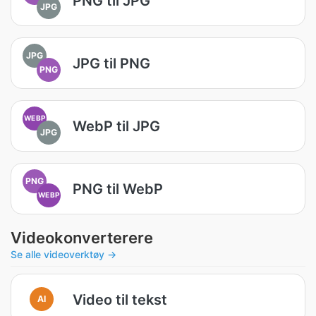
PNG til JPG
JPG
JPG
JPG til PNG
PNG
WEBP
WebP til JPG
JPG
PNG
PNG til WebP
WEBP
Videokonverterere
Se alle videoverktøy →
Video til tekst
AI