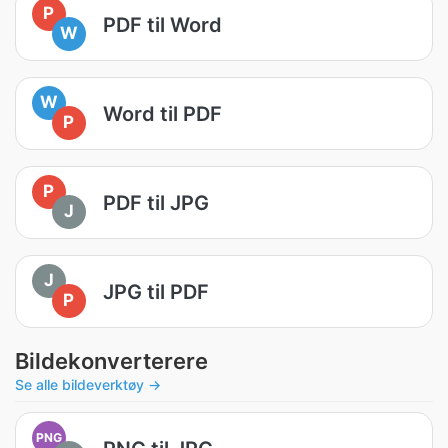
P
PDF til Word
W
W
Word til PDF
P
P
PDF til JPG
J
J
JPG til PDF
P
Bildekonverterere
Se alle bildeverktøy →
PNG