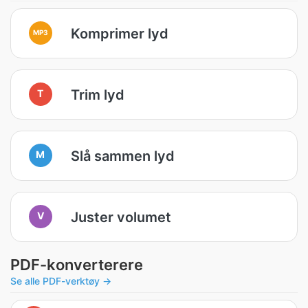
Komprimer lyd
MP3
Trim lyd
T
Slå sammen lyd
M
Juster volumet
V
PDF-konverterere
Se alle PDF-verktøy →