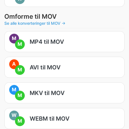
Omforme til MOV
Se alle konverteringer til MOV →
M
MP4 til MOV
M
A
AVI til MOV
M
M
MKV til MOV
M
W
WEBM til MOV
M