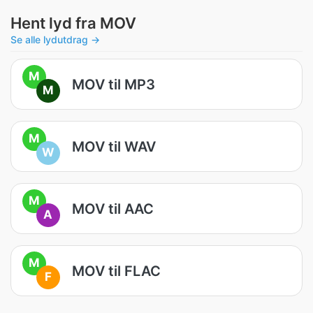
Hent lyd fra MOV
Se alle lydutdrag →
M
MOV til MP3
M
M
MOV til WAV
W
M
MOV til AAC
A
M
MOV til FLAC
F