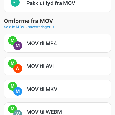
Pakk ut lyd fra MOV
MP3
Omforme fra MOV
Se alle MOV-konverteringer →
M
MOV til MP4
M
M
MOV til AVI
A
M
MOV til MKV
M
M
MOV til WEBM
W