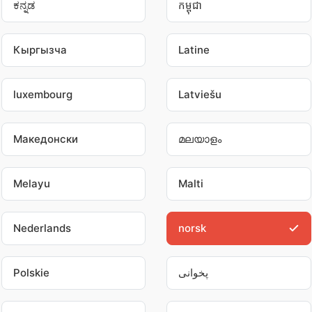
ಕನ್ನಡ
កម្ពុជា
Кыргызча
Latine
luxembourg
Latviešu
Македонски
മലയാളം
Melayu
Malti
Nederlands
norsk
Polskie
پخوانی