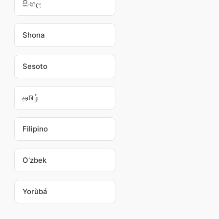
සිංහල
Shona
Sesoto
தமிழ்
Filipino
O'zbek
Yorùbá