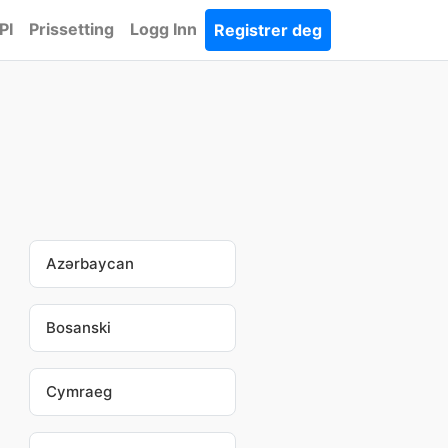
PI
Prissetting
Logg Inn
Registrer deg
Azərbaycan
Bosanski
Cymraeg