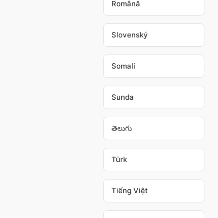
Română
Slovenský
Somali
Sunda
తెలుగు
Türk
Tiếng Việt