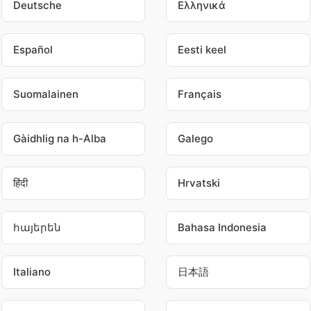
Deutsche
Ελληνικά
Español
Eesti keel
Suomalainen
Français
Gàidhlig na h-Alba
Galego
हिंदी
Hrvatski
հայերեն
Bahasa Indonesia
Italiano
日本語