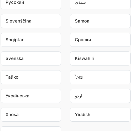
Pусский
سنڌي
Slovenščina
Samoa
Shqiptar
Српски
Svenska
Kiswahili
Тайко
ไทย
Українська
اردو
Xhosa
Yiddish