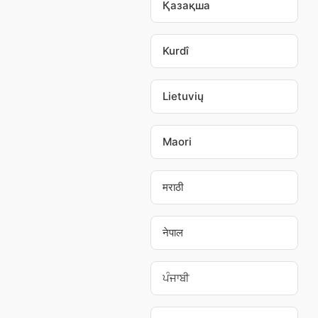
Қазақша
Kurdî
Lietuvių
Maori
मराठी
नेपाल
ਪੰਜਾਬੀ