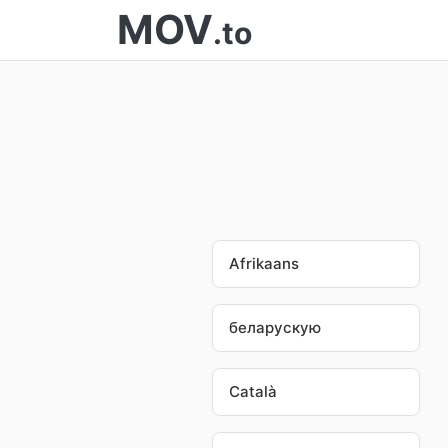
MOV
.to
Afrikaans
беларускую
Català