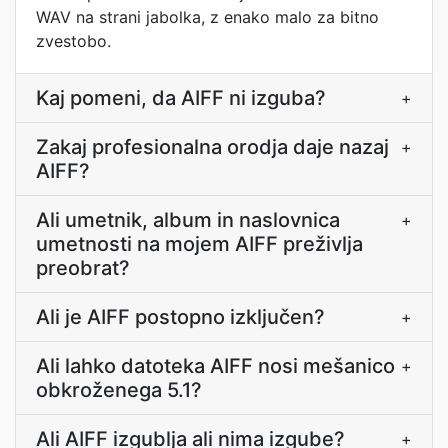
WAV na strani jabolka, z enako malo za bitno
zvestobo.
Kaj pomeni, da AIFF ni izguba?
+
Zakaj profesionalna orodja daje nazaj
+
AIFF?
Ali umetnik, album in naslovnica
+
umetnosti na mojem AIFF preživlja
preobrat?
Ali je AIFF postopno izključen?
+
Ali lahko datoteka AIFF nosi mešanico
+
obkroženega 5.1?
Ali AIFF izgublja ali nima izgube?
+