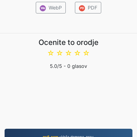
WebP
PDF
We
PD
Ocenite to orodje
☆
☆
☆
☆
☆
5.0
/5 -
0
glasov
ns6.com
–Vaša domena, prav.