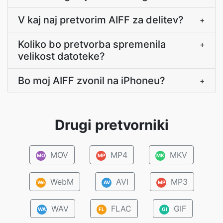
V kaj naj pretvorim AIFF za delitev?
+
Koliko bo pretvorba spremenila
+
velikost datoteke?
Bo moj AIFF zvonil na iPhoneu?
+
Drugi pretvorniki
MOV
MP4
MKV
MO
MP
MK
WebM
AVI
MP3
We
AV
MP
WAV
FLAC
GIF
WA
FL
GI