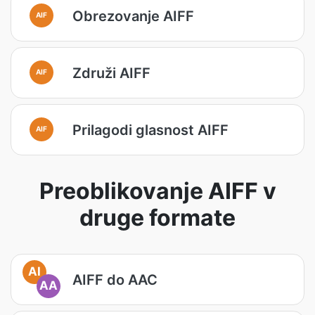
Obrezovanje AIFF
AIF
Združi AIFF
AIF
Prilagodi glasnost AIFF
AIF
Preoblikovanje AIFF v
druge formate
AI
AIFF do AAC
AA