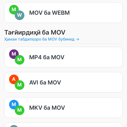
M
MOV ба WEBM
W
Тағйирдиҳӣ ба MOV
Ҳамаи табдилҳоро ба MOV бубинед →
M
MP4 ба MOV
M
A
AVI ба MOV
M
M
MKV ба MOV
M