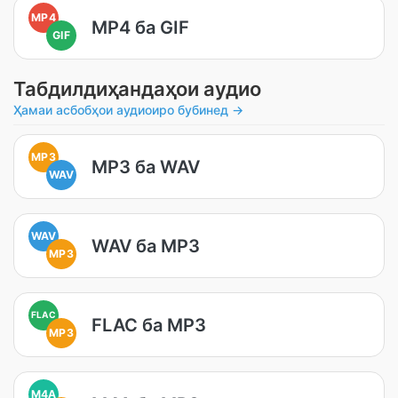
MP4
MP4 ба GIF
GIF
Табдилдиҳандаҳои аудио
Ҳамаи асбобҳои аудиоиро бубинед →
MP3
MP3 ба WAV
WAV
WAV
WAV ба MP3
MP3
FLAC
FLAC ба MP3
MP3
M4A