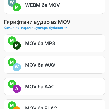
W
WEBM ба MOV
M
Гирифтани аудио аз MOV
Ҳамаи истихроҷи аудиоро бубинед →
M
MOV ба MP3
M
M
MOV ба WAV
W
M
MOV ба AAC
A
M
MOV ба FLAC