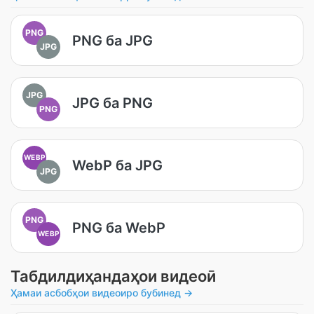
PNG
PNG ба JPG
JPG
JPG
JPG ба PNG
PNG
WEBP
WebP ба JPG
JPG
PNG
PNG ба WebP
WEBP
Табдилдиҳандаҳои видеоӣ
Ҳамаи асбобҳои видеоиро бубинед →