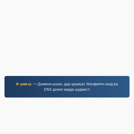
6-уми ш.
— Домени шумо, дар ҳақиқат. Махфияти озод ва
DNS дохил карда шудааст.
MOV.to
236,811 Файлҳое, ки аз соли 2019 инҷониб табдил
дода шудаанд