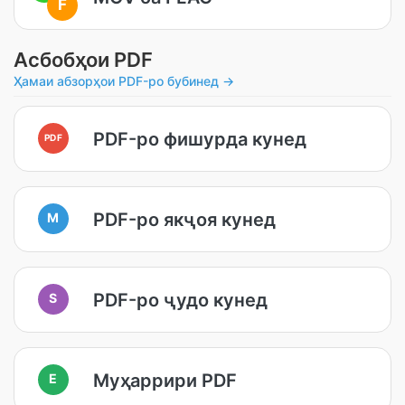
F
Асбобҳои PDF
Ҳамаи абзорҳои PDF-ро бубинед →
PDF-ро фишурда кунед
PDF
PDF-ро якҷоя кунед
M
PDF-ро ҷудо кунед
S
Муҳаррири PDF
E