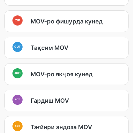
MOV-ро фишурда кунед
ZIP
Тақсим MOV
CUT
MOV-ро якҷоя кунед
JOIN
Гардиш MOV
ROT
Тағйири андоза MOV
SIZE