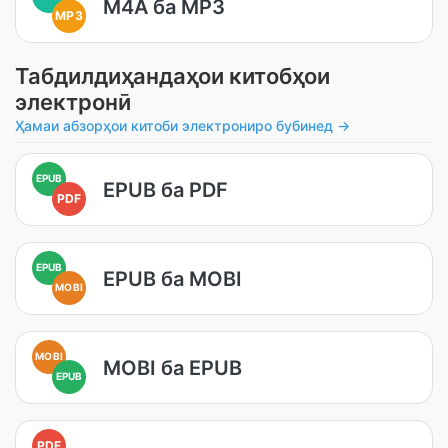
M4A ба MP3
MP3
Табдилдиҳандаҳои китобҳои
электронӣ
Ҳамаи абзорҳои китоби электрониро бубинед →
EPUB
EPUB ба PDF
PDF
EPUB
EPUB ба MOBI
MOBI
MOBI
MOBI ба EPUB
EPUB
PDF