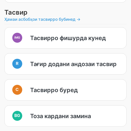
Тасвир
Ҳамаи асбобҳои тасвирро бубинед →
Тасвирро фишурда кунед
IMG
Тағир додани андозаи тасвир
R
Тасвирро буред
C
Тоза кардани замина
BG