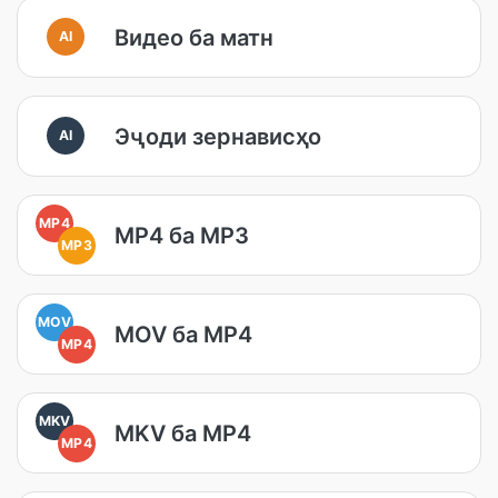
Видео ба матн
AI
Эҷоди зернависҳо
AI
MP4
MP4 ба MP3
MP3
MOV
MOV ба MP4
MP4
MKV
MKV ба MP4
MP4