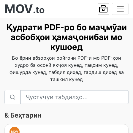
MOV
.to
Қудрати PDF-ро бо маҷмӯаи
асбобҳои ҳамаҷонибаи мо
кушоед
Бо ёрии абзорҳои ройгони PDF-и мо PDF-ҳои
худро ба осонӣ якҷоя кунед, тақсим кунед,
фишурда кунед, табдил диҳед, гардиш диҳед ва
ташкил кунед
& Беҳтарин
MOV