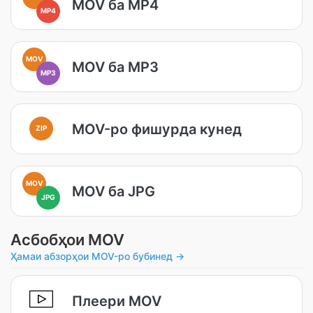
MOV ба MP4
MP4
MOV
MOV ба MP3
MP3
MOV-ро фишурда кунед
ZIP
MOV
MOV ба JPG
JPG
Асбобҳои MOV
Ҳамаи абзорҳои MOV-ро бубинед →
Плеери MOV