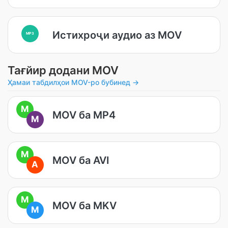
Истихроҷи аудио аз MOV
MP3
Тағйир додани MOV
Ҳамаи табдилҳои MOV-ро бубинед →
M
MOV ба MP4
M
M
MOV ба AVI
A
M
MOV ба MKV
M