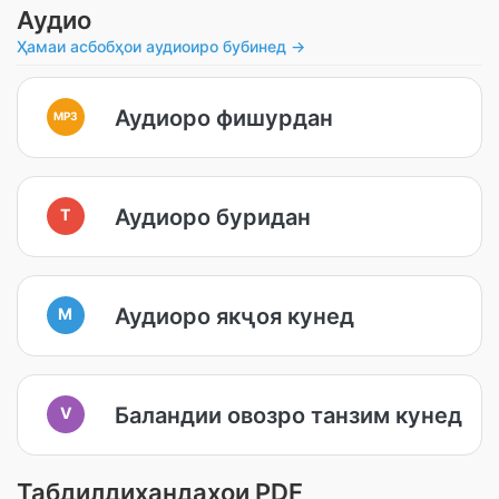
Аудио
Ҳамаи асбобҳои аудиоиро бубинед →
Аудиоро фишурдан
MP3
Аудиоро буридан
T
Аудиоро якҷоя кунед
M
Баландии овозро танзим кунед
V
Табдилдиҳандаҳои PDF