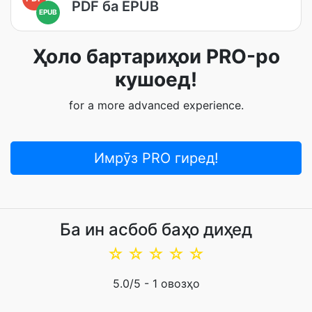
PDF ба EPUB
EPUB
Ҳоло бартариҳои PRO-ро
кушоед!
for a more advanced experience.
Имрӯз PRO гиред!
Ба ин асбоб баҳо диҳед
☆
☆
☆
☆
☆
5.0
/5 -
1
овозҳо