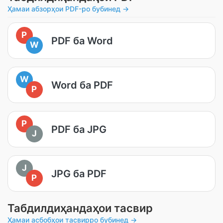
Ҳамаи абзорҳои PDF-ро бубинед →
P
PDF ба Word
W
W
Word ба PDF
P
P
PDF ба JPG
J
J
JPG ба PDF
P
Табдилдиҳандаҳои тасвир
Ҳамаи асбобҳои тасвирро бубинед →