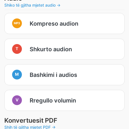
Shiko të gjitha mjetet audio →
Kompreso audion
MP3
Shkurto audion
T
Bashkimi i audios
M
Rregullo volumin
V
Konvertuesit PDF
Shih të gjitha mjetet PDF →