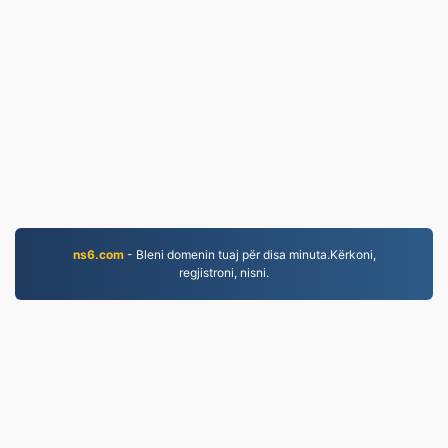
ns6.com
- Bleni domenin tuaj për disa minuta.Kërkoni,
regjistroni, nisni.
MOV.to
237,090 Skedarët e konvertuar që nga viti 2019
Politika e Privatësisë
|
Kushtet e Shërbimit
|
Rreth