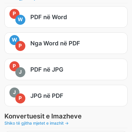
P
PDF në Word
W
W
Nga Word në PDF
P
P
PDF në JPG
J
J
JPG në PDF
P
Konvertuesit e Imazheve
Shiko të gjitha mjetet e imazhit →