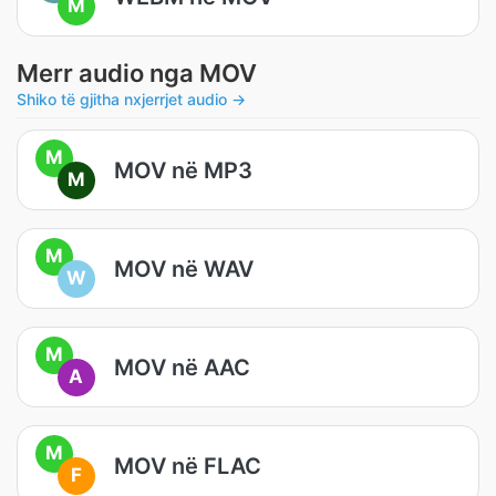
M
Merr audio nga MOV
Shiko të gjitha nxjerrjet audio →
M
MOV në MP3
M
M
MOV në WAV
W
M
MOV në AAC
A
M
MOV në FLAC
F