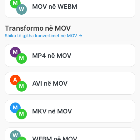
M
MOV në WEBM
W
Transformo në MOV
Shiko të gjitha konvertimet në MOV →
M
MP4 në MOV
M
A
AVI në MOV
M
M
MKV në MOV
M
W
WEBM në MOV