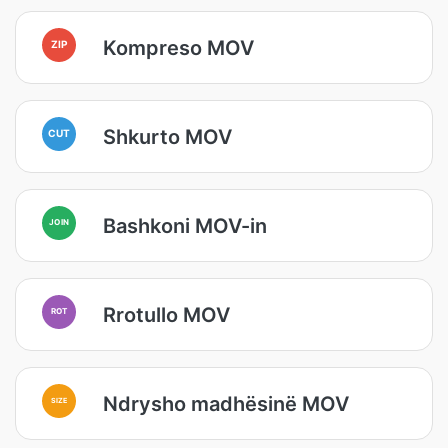
Kompreso MOV
ZIP
Shkurto MOV
CUT
Bashkoni MOV-in
JOIN
Rrotullo MOV
ROT
Ndrysho madhësinë MOV
SIZE