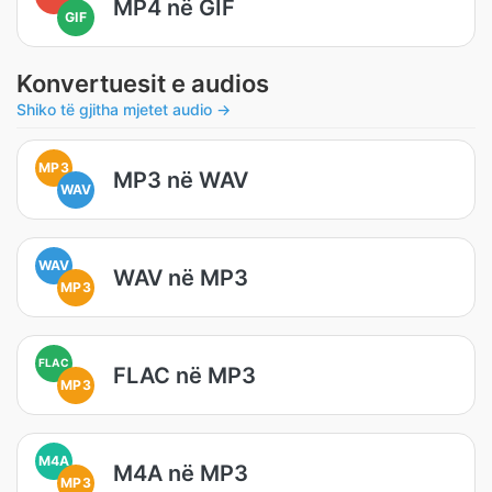
MP4 në GIF
GIF
Konvertuesit e audios
Shiko të gjitha mjetet audio →
MP3
MP3 në WAV
WAV
WAV
WAV në MP3
MP3
FLAC
FLAC në MP3
MP3
M4A
M4A në MP3
MP3