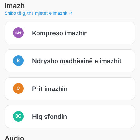
Imazh
Shiko të gjitha mjetet e imazhit →
Kompreso imazhin
IMG
Ndrysho madhësinë e imazhit
R
Prit imazhin
C
Hiq sfondin
BG
Audio