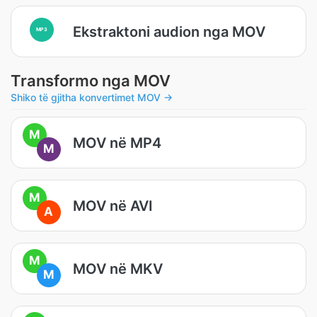
Ekstraktoni audion nga MOV
MP3
Transformo nga MOV
Shiko të gjitha konvertimet MOV →
M
MOV në MP4
M
M
MOV në AVI
A
M
MOV në MKV
M