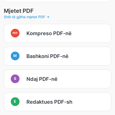
Mjetet PDF
Shih të gjitha mjetet PDF →
Kompreso PDF-në
PDF
Bashkoni PDF-në
M
Ndaj PDF-në
S
Redaktues PDF-sh
E