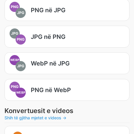
PNG
PNG në JPG
JPG
JPG
JPG në PNG
PNG
WEBP
WebP në JPG
JPG
PNG
PNG në WebP
WEBP
Konvertuesit e videos
Shih të gjitha mjetet e videos →