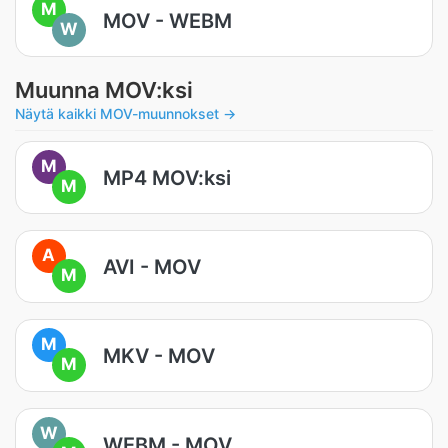
M
MOV - WEBM
W
Muunna MOV:ksi
Näytä kaikki MOV-muunnokset →
M
MP4 MOV:ksi
M
A
AVI - MOV
M
M
MKV - MOV
M
W
WEBM - MOV