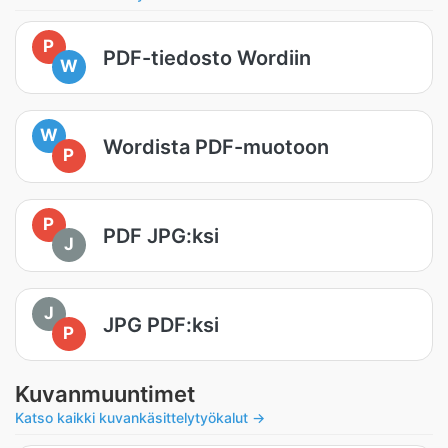
P
PDF-tiedosto Wordiin
W
W
Wordista PDF-muotoon
P
P
PDF JPG:ksi
J
J
JPG PDF:ksi
P
Kuvanmuuntimet
Katso kaikki kuvankäsittelytyökalut →