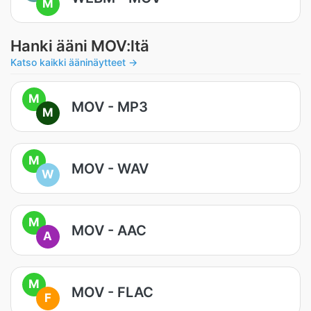
M
Hanki ääni MOV:ltä
Katso kaikki ääninäytteet →
M
MOV - MP3
M
M
MOV - WAV
W
M
MOV - AAC
A
M
MOV - FLAC
F