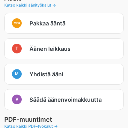
Katso kaikki äänityökalut →
Pakkaa ääntä
MP3
Äänen leikkaus
T
Yhdistä ääni
M
Säädä äänenvoimakkuutta
V
PDF-muuntimet
Katso kaikki PDF-työkalut →