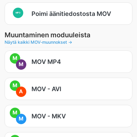
Poimi äänitiedostosta MOV
MP3
Muuntaminen moduuleista
Näytä kaikki MOV-muunnokset →
M
MOV MP4
M
M
MOV - AVI
A
M
MOV - MKV
M