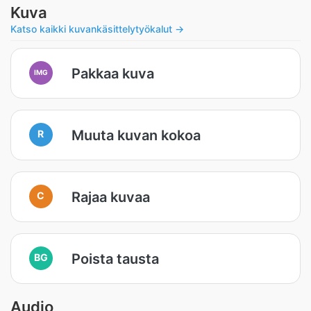
Kuva
Katso kaikki kuvankäsittelytyökalut →
Pakkaa kuva
IMG
Muuta kuvan kokoa
R
Rajaa kuvaa
C
Poista tausta
BG
Audio