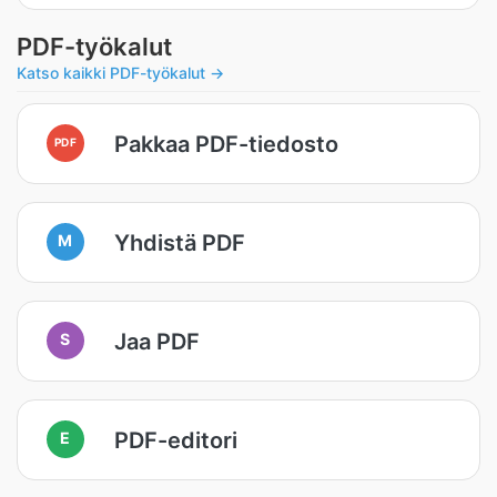
PDF-työkalut
Katso kaikki PDF-työkalut →
Pakkaa PDF-tiedosto
PDF
Yhdistä PDF
M
Jaa PDF
S
PDF-editori
E