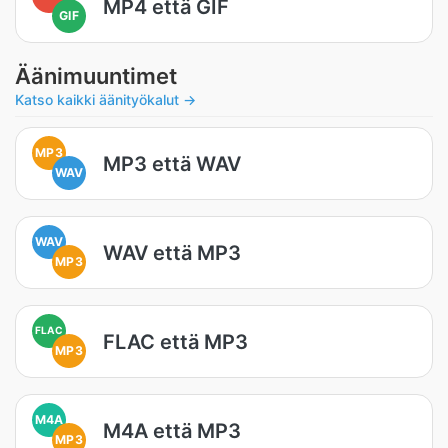
MP4 että GIF
GIF
Äänimuuntimet
Katso kaikki äänityökalut →
MP3
MP3 että WAV
WAV
WAV
WAV että MP3
MP3
FLAC
FLAC että MP3
MP3
M4A
M4A että MP3
MP3