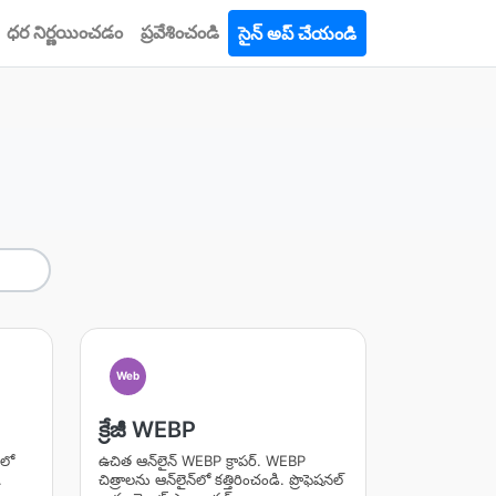
ధర నిర్ణయించడం
ప్రవేశించండి
సైన్ అప్ చేయండి
Web
క్రేజీ WEBP
‌లో
ఉచిత ఆన్‌లైన్ WEBP క్రాపర్. WEBP
.
చిత్రాలను ఆన్‌లైన్‌లో కత్తిరించండి. ప్రొఫెషనల్