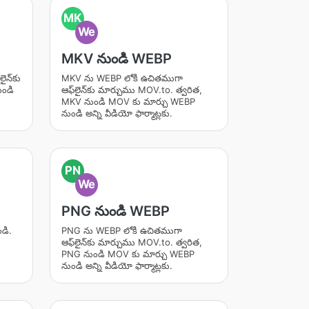
MK
We
MKV నుండి WEBP
న్‌కు
MKV ను WEBP లోకి ఉచితముగా
ుండి
ఆఫ్‌లైన్‌కు మార్చుము MOV.to. త్వరిత,
MKV నుండి MOV కు మార్చు WEBP
నుండి అన్ని వీడియో ఫార్మాట్లకు.
PN
We
PNG నుండి WEBP
డి.
PNG ను WEBP లోకి ఉచితముగా
ఆఫ్‌లైన్‌కు మార్చుము MOV.to. త్వరిత,
PNG నుండి MOV కు మార్చు WEBP
నుండి అన్ని వీడియో ఫార్మాట్లకు.