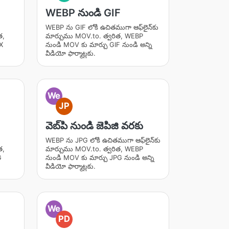
WEBP నుండి GIF
WEBP ను GIF లోకి ఉచితముగా ఆఫ్‌లైన్‌కు
త,
మార్చుము MOV.to. త్వరిత, WEBP
X
నుండి MOV కు మార్చు GIF నుండి అన్ని
వీడియో ఫార్మాట్లకు.
We
JP
వెబ్‌పి నుండి జెపిజి వరకు
WEBP ను JPG లోకి ఉచితముగా ఆఫ్‌లైన్‌కు
త,
మార్చుము MOV.to. త్వరిత, WEBP
G
నుండి MOV కు మార్చు JPG నుండి అన్ని
వీడియో ఫార్మాట్లకు.
We
PD