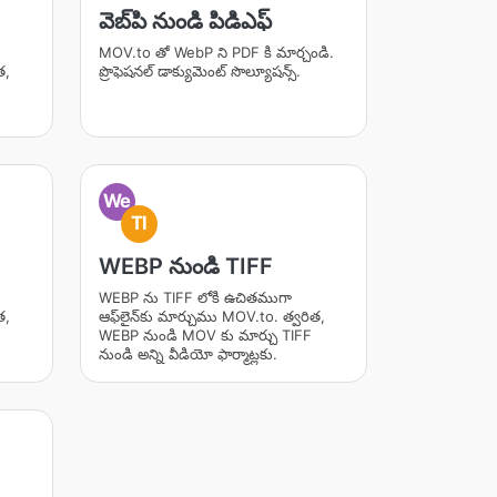
వెబ్‌పి నుండి పిడిఎఫ్
MOV.to తో WebP ని PDF కి మార్చండి.
త,
ప్రొఫెషనల్ డాక్యుమెంట్ సొల్యూషన్స్.
We
TI
WEBP నుండి TIFF
WEBP ను TIFF లోకి ఉచితముగా
త,
ఆఫ్‌లైన్‌కు మార్చుము MOV.to. త్వరిత,
WEBP నుండి MOV కు మార్చు TIFF
నుండి అన్ని వీడియో ఫార్మాట్లకు.