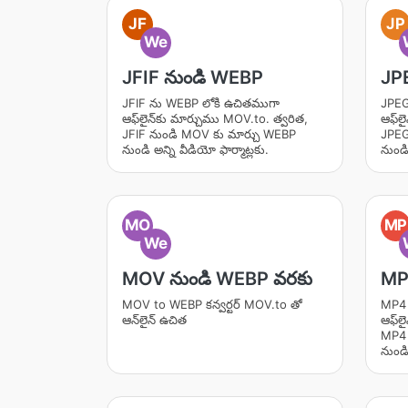
JF
JP
We
JFIF నుండి WEBP
JP
JFIF ను WEBP లోకి ఉచితముగా
JPEG
ఆఫ్‌లైన్‌కు మార్చుము MOV.to. త్వరిత,
ఆఫ్‌ల
JFIF నుండి MOV కు మార్చు WEBP
JPEG
నుండి అన్ని వీడియో ఫార్మాట్లకు.
నుండి
MO
MP
We
MOV నుండి WEBP వరకు
MP
MOV to WEBP కన్వర్టర్ MOV.to తో
MP4 
ఆన్‌లైన్ ఉచిత
ఆఫ్‌ల
MP4 
నుండి