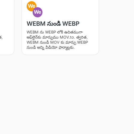
We
We
WEBM నుండి WEBP
WEBM ను WEBP లోకి ఉచితముగా
త,
ఆఫ్‌లైన్‌కు మార్చుము MOV.to. త్వరిత,
WEBM నుండి MOV కు మార్చు WEBP
నుండి అన్ని వీడియో ఫార్మాట్లకు.