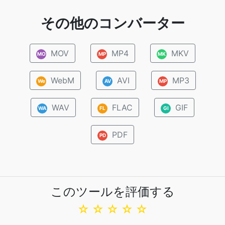
その他のコンバーター
MOV
MP4
MKV
MO
MP
MK
WebM
AVI
MP3
We
AV
MP
WAV
FLAC
GIF
WA
FL
GI
PDF
PD
このツールを評価する
☆
☆
☆
☆
☆