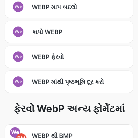
WEBP માપ બદલો
Web
કાપો WEBP
Web
WEBP ફેરવો
Web
WEBP માંથી પૃષ્ઠભૂમિ દૂર કરો
Web
ફેરવો WebP અન્ય ફોર્મેટમાં
We
WEBP થી BMP