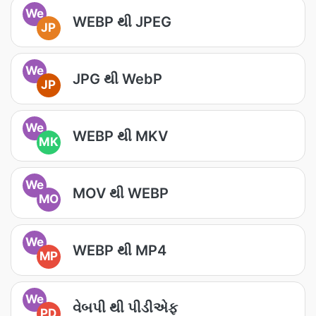
We
WEBP થી JPEG
JP
We
JPG થી WebP
JP
We
WEBP થી MKV
MK
We
MOV થી WEBP
MO
We
WEBP થી MP4
MP
We
વેબપી થી પીડીએફ
PD