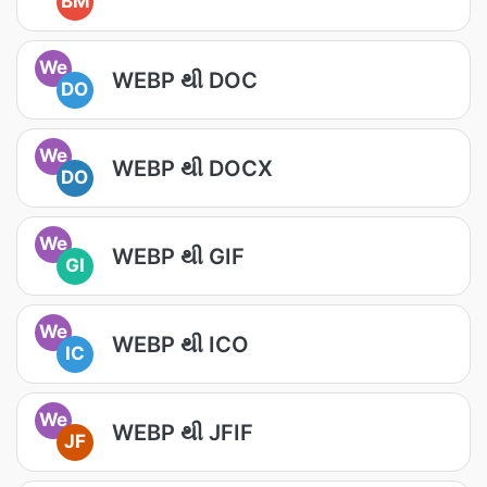
BM
We
WEBP થી DOC
DO
We
WEBP થી DOCX
DO
We
WEBP થી GIF
GI
We
WEBP થી ICO
IC
We
WEBP થી JFIF
JF