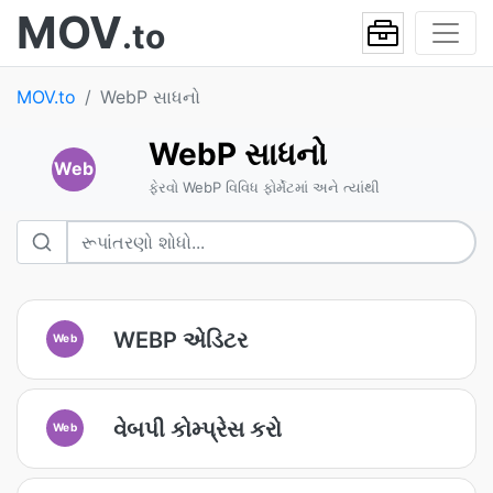
MOV
.to
MOV.to
WebP સાધનો
WebP સાધનો
Web
ફેરવો WebP વિવિધ ફોર્મેટમાં અને ત્યાંથી
WEBP એડિટર
Web
વેબપી કોમ્પ્રેસ કરો
Web