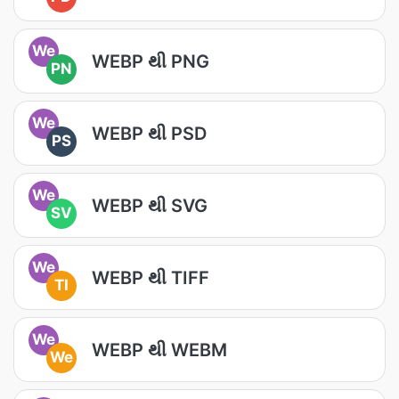
We
WEBP થી PNG
PN
We
WEBP થી PSD
PS
We
WEBP થી SVG
SV
We
WEBP થી TIFF
TI
We
WEBP થી WEBM
We