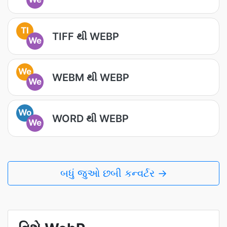
TI
TIFF થી WEBP
We
We
WEBM થી WEBP
We
Wo
WORD થી WEBP
We
બધું જુઓ છબી કન્વર્ટર →