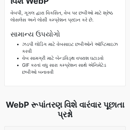
વિશે WebP
વેબપી, ગૂગલ દ્વારા વિકસિત, વેબ પર છબીઓ માટે શ્રેષ્ઠ
લોસલેસ અને લોસી કમ્પ્રેશન પ્રદાન કરે છે.
સામાન્ય ઉપયોગો
ઝડપી લોડિંગ માટે વેબસાઇટ છબીઓને ઑપ્ટિમાઇઝ
કરવી
વેબ સામગ્રી માટે બેન્ડવિડ્થ વપરાશ ઘટાડવો
GIF કરતાં વધુ સારા કમ્પ્રેશન સાથે એનિમેટેડ
છબીઓ બનાવવી
WebP રૂપાંતરણ વિશે વારંવાર પૂછાતા
પ્રશ્નો