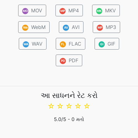
MOV
MP4
MKV
MO
MP
MK
WebM
AVI
MP3
We
AV
MP
WAV
FLAC
GIF
WA
FL
GI
PDF
PD
આ સાધનને રેટ કરો
☆
☆
☆
☆
☆
5.0
/5 -
0
મતો