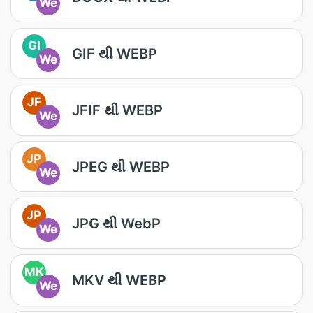
We
GI
GIF થી WEBP
We
JF
JFIF થી WEBP
We
JP
JPEG થી WEBP
We
JP
JPG થી WebP
We
MK
MKV થી WEBP
We