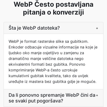
WebP Često postavljana
pitanja o konverziji
Šta je WebP datoteka?
+
WebP je format rasterske slike sa gubitkom.
Enkoder odbacuje vizualne informacije na koje je
ljudsko oko manje osjetljivo u zamjenu za
dramatično manje veličine datoteka nego
ekvivalentni formati bez gubitka. Ponovno
komprimiranje WebP-a često uzrokuje
kumulativni gubitak kvaliteta, tako da uvijek
uređujte iz mastera bez gubitka gdje je moguće.
Da li ponovno spremanje WebP čini da
+
se svaki put pogoršava?