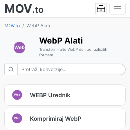
MOV
.to
MOV.to
WebP Alati
WebP Alati
Web
Transformirajte WebP do i od različitih
formata
WEBP Urednik
Web
Komprimiraj WebP
Web