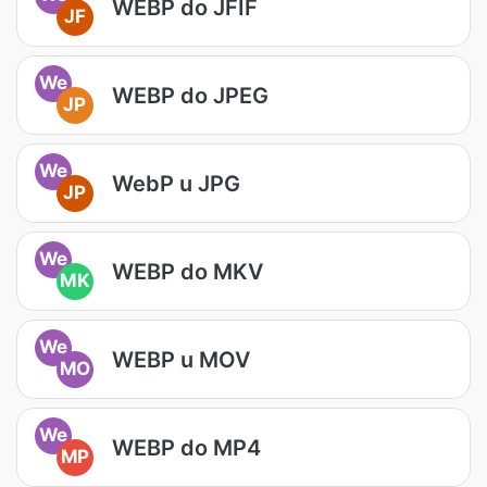
WEBP do JFIF
JF
We
WEBP do JPEG
JP
We
WebP u JPG
JP
We
WEBP do MKV
MK
We
WEBP u MOV
MO
We
WEBP do MP4
MP