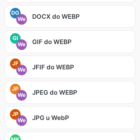
DO
DOCX do WEBP
We
GI
GIF do WEBP
We
JF
JFIF do WEBP
We
JP
JPEG do WEBP
We
JP
JPG u WebP
We
MK