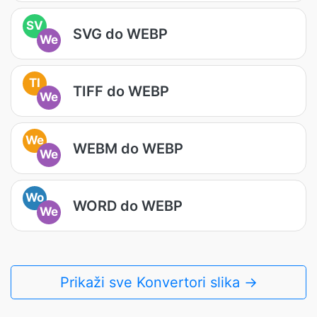
SV
SVG do WEBP
We
TI
TIFF do WEBP
We
We
WEBM do WEBP
We
Wo
WORD do WEBP
We
Prikaži sve Konvertori slika →