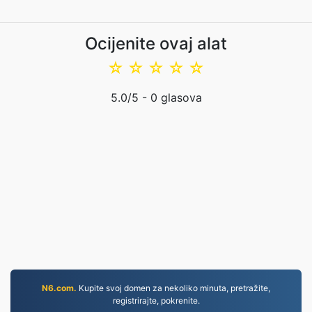
Ocijenite ovaj alat
☆
☆
☆
☆
☆
5.0
/5 -
0
glasova
N6.com.
Kupite svoj domen za nekoliko minuta, pretražite,
registrirajte, pokrenite.