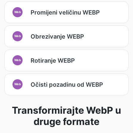
Promijeni veličinu WEBP
Web
Obrezivanje WEBP
Web
Rotiranje WEBP
Web
Očisti pozadinu od WEBP
Web
Transformirajte WebP u
druge formate