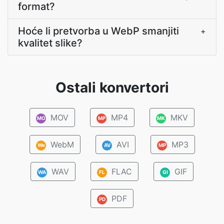
format?
Hoće li pretvorba u WebP smanjiti
+
kvalitet slike?
Ostali konvertori
MOV
MP4
MKV
MO
MP
MK
WebM
AVI
MP3
We
AV
MP
WAV
FLAC
GIF
WA
FL
GI
PDF
PD