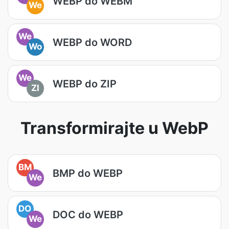
WEBP do WEBM
We
We
WEBP do WORD
Wo
We
WEBP do ZIP
ZI
Transformirajte u WebP
BM
BMP do WEBP
We
DO
DOC do WEBP
We