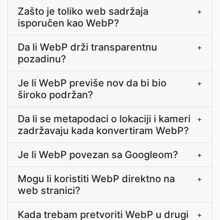
Zašto je toliko web sadržaja
+
isporučen kao WebP?
Da li WebP drži transparentnu
+
pozadinu?
Je li WebP previše nov da bi bio
+
široko podržan?
Da li se metapodaci o lokaciji i kameri
+
zadržavaju kada konvertiram WebP?
Je li WebP povezan sa Googleom?
+
Mogu li koristiti WebP direktno na
+
web stranici?
Kada trebam pretvoriti WebP u drugi
+