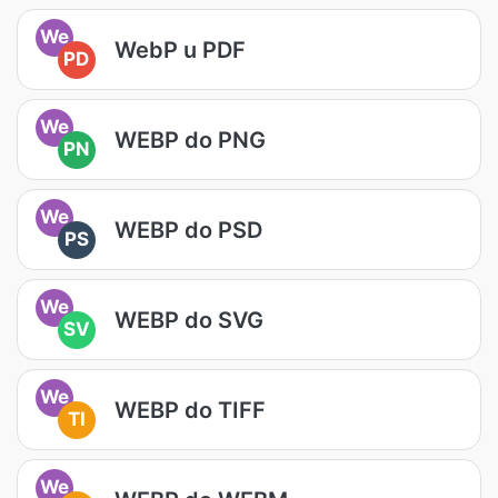
We
WebP u PDF
PD
We
WEBP do PNG
PN
We
WEBP do PSD
PS
We
WEBP do SVG
SV
We
WEBP do TIFF
TI
We