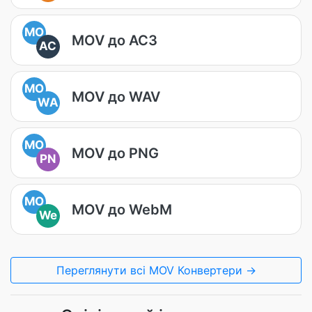
MO
MOV до AC3
AC
MO
MOV до WAV
WA
MO
MOV до PNG
PN
MO
MOV до WebM
We
Переглянути всі MOV Конвертери →