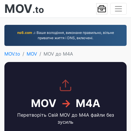
MOV
.to
ns6.com
♫ Ваше володіння, виконане правильно, вільне
приватне життя і DNS, включені.
MOV.to
MOV
MOV до M4A
MOV
→
M4A
Перетворіть Свій MOV до M4A файли без
зусиль