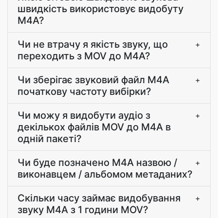
швидкість використовує видобуту
M4A?
Чи не втрачу я якість звуку, що
+
переходить з MOV до M4A?
Чи зберігає звуковий файл M4A
+
початкову частоту вибірки?
Чи можу я видобути аудіо з
+
декількох файлів MOV до M4A в
одній пакеті?
Чи буде позначено M4A назвою /
+
виконавцем / альбомом метаданих?
Скільки часу займає видобування
+
звуку M4A з 1 години MOV?