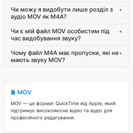
Чи можу я видобути лише розділ з
+
аудіо MOV як M4A?
Чи є мій файл MOV особистим під
+
час видобування звуку?
Чому файл M4A має пропуски, які не
+
мають звуку MOV?
MOV
MOV — це формат QuickTime від Apple, який
підтримує високоякісне відео та аудіо для
професійного редагування.