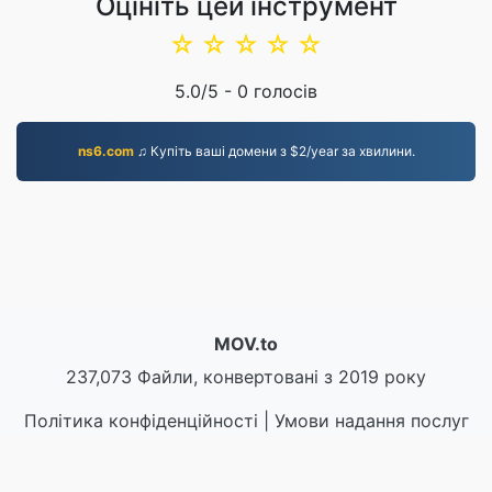
Оцініть цей інструмент
☆
☆
☆
☆
☆
5.0
/5 -
0
голосів
ns6.com
♫ Купіть ваші домени з $2/year за хвилини.
MOV.to
237,073 Файли, конвертовані з 2019 року
Політика конфіденційності
|
Умови надання послуг
|
Про нас
|
Зв'яжіться з нами
|
API
|
Зразки
|
Встановити програму