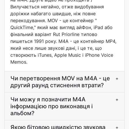
Вилучається негайно, отже видобування
доріжки набагато швидше, ніж повне
перекодування. MOV - це контейнер "
QuickTime," який має вигляд айФон, iPad або
фінальний варіант Rut Priorline типово
пишеться 1991 року. M4A - це контейнер MP4,
який несе лише звукові дані, і це те, що
створюють iTunes, Apple Music і iPhone Voice
Memos.
Чи перетворення MOV на M4A - це
+
другий раунд стиснення втрати?
Чи можу я позначити M4A
+
інформацією про виконавця і
альбом?
Якою бітовою швидкістю звукова
+