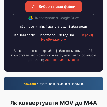
Виберіть свої файли
Імпортувати з Google Drive
або перетягніть і скиньте ваші файли сюди
Вільний план: 1 Перетворення/ година
·
Перехід
Не обмежено →
Безкоштовно конвертуйте файли розміром до 1 ГБ,
користувачі Pro можуть конвертувати файли розміром
до 100 ГБ;
Зареєструйтесь зараз
ns6.com
♫ Купіть ваші домени за хвилини.
Як конвертувати MOV до M4A