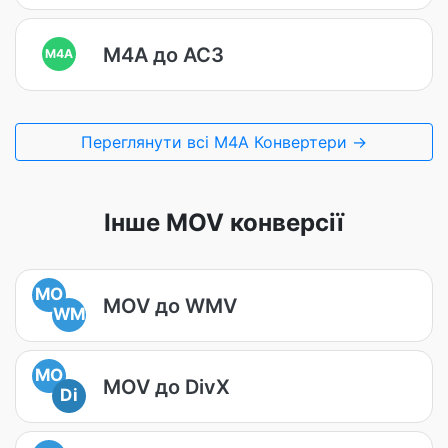
M4A до AC3
M4A
Переглянути всі M4A Конвертери →
Інше MOV конверсії
MO
MOV до WMV
WM
MO
MOV до DivX
Di