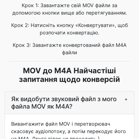
Крок 1: Завантажте свій MOV файли за
допомогою кнопки вище або перетягуванням.
Крок 2: Натисніть кнопку «Конвертувати», щоб
розпочати конвертацію.
Крок 3: Завантажте конвертований файл M4A
файли
MOV до M4A Найчастіші
запитання щодо конверсій
Як видобути звуковий файл з мого
+
файла MOV як M4A?
Вивантажити файл MOV і перетворювач
скасовує аудіопотоку, а потім перекодує його
на M4A. Друге відео не проходить }