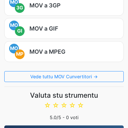
MO
MOV a 3GP
3G
MO
MOV a GIF
GI
MO
MOV a MPEG
MP
Vede tuttu MOV Cunvertitori →
Valuta stu strumentu
☆
☆
☆
☆
☆
5.0
/5 -
0
voti