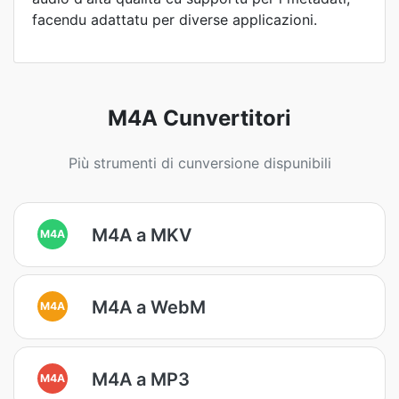
facendu adattatu per diverse applicazioni.
M4A Cunvertitori
Più strumenti di cunversione dispunibili
M4A a MKV
M4A
M4A a WebM
M4A
M4A a MP3
M4A