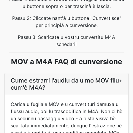
u buttone sopra o per trascinà è lascià.
Passu 2: Cliccate nant'à u buttone "Cunvertisce"
per principià a cunversione.
Passu 3: Scaricate u vostru cunvertitu M4A
schedarii
MOV a M4A FAQ di cunversione
Cume estrarri l'audiu da u mo MOV filu
+
cum'è M4A?
Carica u fugliale MOV e u cunvertituri demuxa u
flussu audio, poi lu trascodifica in M4A. Non ci hè
un secunnu passaggiu video - a pista visiva hè
scartata immediatamente, dunque l'estrazione hè
assai più rapida di una ricodifica completa. MOV