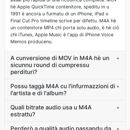
hè Apple QuickTime contenitore, speditu in u
1991 è ancora u furmatu di un iPhone, iPad o
Final Cut Pro timeline scrive per difettu. M4A hè
un contenitore MP4 chì porta solu audio, è hè ciò
chì iTunes, Apple Music è l'app di iPhone Voice
Memos producenu.
A cunversione di MOV in M4A hè un
+
sicunnu round di cumpressu
perdituri?
Possu taggà M4A cu l'infurmazzioni di
+
l'artista e di l'album?
Quali bitrate audio usa u M4A
+
estrattu?
Perderò a qualità audio passandu da
+