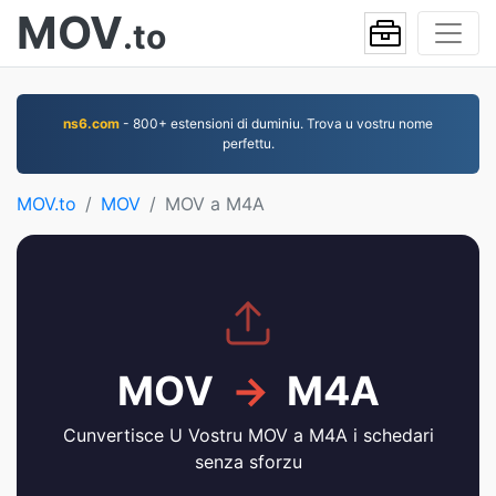
MOV
.to
ns6.com
- 800+ estensioni di duminiu. Trova u vostru nome
perfettu.
MOV.to
MOV
MOV a M4A
MOV
→
M4A
Cunvertisce U Vostru MOV a M4A i schedari
senza sforzu