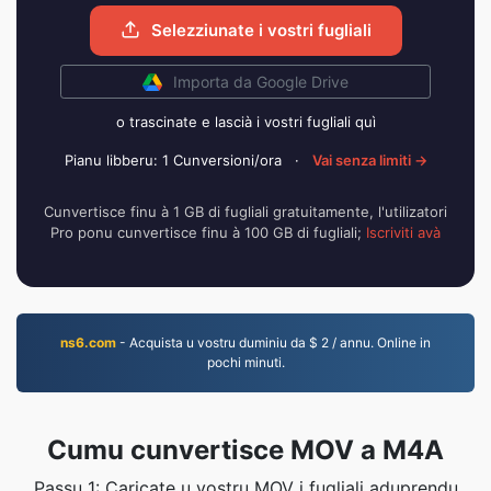
Selezziunate i vostri fugliali
Importa da Google Drive
o trascinate e lascià i vostri fugliali quì
Pianu libberu: 1 Cunversioni/ora
·
Vai senza limiti →
Cunvertisce finu à 1 GB di fugliali gratuitamente, l'utilizatori
Pro ponu cunvertisce finu à 100 GB di fugliali;
Iscriviti avà
ns6.com
- Acquista u vostru duminiu da $ 2 / annu. Online in
pochi minuti.
Cumu cunvertisce MOV a M4A
Passu 1: Caricate u vostru MOV i fugliali aduprendu