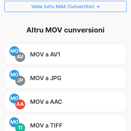
Vede tuttu M4A Cunvertitori →
Altru MOV cunversioni
MO
MOV a AV1
AV
MO
MOV a JPG
JP
MO
MOV a AAC
AA
MO
MOV a TIFF
TI