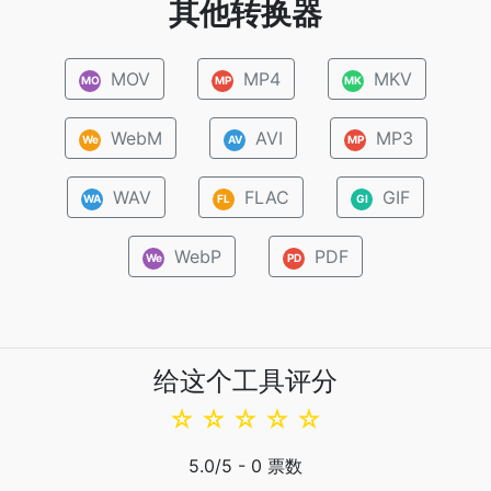
其他转换器
MOV
MP4
MKV
MO
MP
MK
WebM
AVI
MP3
We
AV
MP
WAV
FLAC
GIF
WA
FL
GI
WebP
PDF
We
PD
给这个工具评分
☆
☆
☆
☆
☆
5.0
/5 -
0
票数