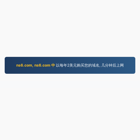
ns6.com, ns6.com 中
以每年2美元购买您的域名, 几分钟后上网
MOV.to
237,154 2019年以来转换的文件
隐私政策
|
服务条款
|
关于我们
|
联系我们
|
API
|
样本
|
安裝 AppA
© 2026 MOV.to
|
VPS.org
LLC | 由……制造
nadermx