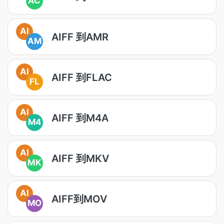
AC
AI
AIFF 到AMR
AM
AI
AIFF 到FLAC
FL
AI
AIFF 到M4A
M4
AI
AIFF 到MKV
MK
AI
AIFF到MOV
MO