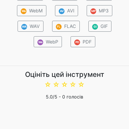
WebM
AVI
MP3
We
AV
MP
WAV
FLAC
GIF
WA
FL
GI
WebP
PDF
We
PD
Оцініть цей інструмент
☆
☆
☆
☆
☆
5.0
/5 -
0
голосів