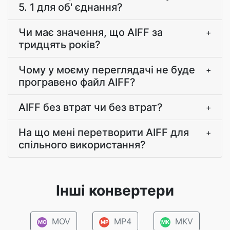
5. 1 для об' єднання?
Чи має значення, що AIFF за
+
тридцять років?
Чому у моєму переглядачі не буде
+
програвено файл AIFF?
AIFF без втрат чи без втрат?
+
На що мені перетворити AIFF для
+
спільного використання?
Інші конвертери
MOV
MP4
MKV
MO
MP
MK