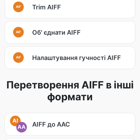
Trim AIFF
AIF
Об' єднати AIFF
AIF
Налаштування гучності AIFF
AIF
Перетворення AIFF в інші
формати
AI
AIFF до AAC
AA