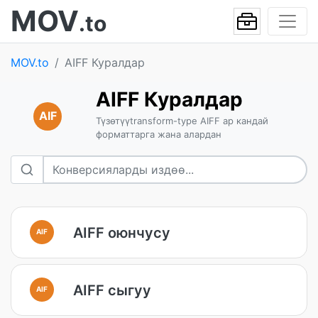
MOV
.to
MOV.to
AIFF Куралдар
AIFF Куралдар
AIF
Түзөтүүtransform-type AIFF ар кандай
форматтарга жана алардан
AIFF оюнчусу
AIF
AIFF сыгуу
AIF