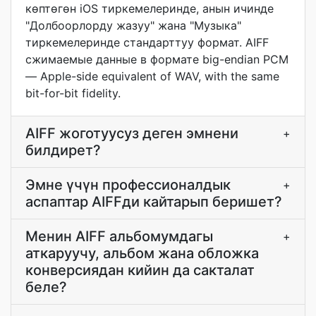
көптөгөн iOS тиркемелеринде, анын ичинде
"Долбоорлорду жазуу" жана "Музыка"
тиркемелеринде стандарттуу формат. AIFF
сжимаемые данные в формате big-endian PCM
— Apple-side equivalent of WAV, with the same
bit-for-bit fidelity.
AIFF жоготуусуз деген эмнени
+
билдирет?
Эмне үчүн профессионалдык
+
аспаптар AIFFди кайтарып беришет?
Менин AIFF альбомумдагы
+
аткаруучу, альбом жана обложка
конверсиядан кийин да сакталат
беле?