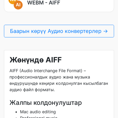
WEBM - AIFF
AI
Баарын көрүү Аудио конвертерлер →
Жөнүндө AIFF
AIFF (Audio Interchange File Format) –
профессионалдык аудио жана музыка
өндүрүшүндө кеңири колдонулган кысылбаган
аудио файл форматы.
Жалпы колдонулуштар
Mac audio editing