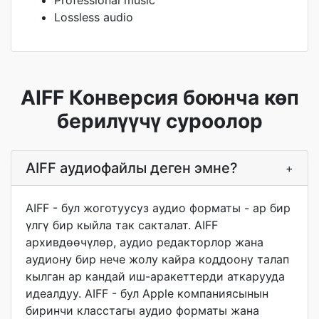
Professional music
Lossless audio
AIFF Конверсия боюнча көп
берилүүчү суроолор
AIFF аудиофайлы деген эмне?
+
AIFF - бул жоготуусуз аудио форматы - ар бир
үлгү бир кыйла так сакталат. AIFF
архивдөөчүлөр, аудио редакторлор жана
аудиону бир нече жолу кайра коддоону талап
кылган ар кандай иш-аракеттерди аткарууда
идеалдуу. AIFF - бул Apple компаниясынын
биринчи класстагы аудио форматы жана