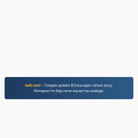
ns6.com
- Сиздин домен $2/жылдан сатып алуу.
Интернетте бир нече мүнөттүн ичинде.
MOV.to
237,097 2019-жылдан бери конвертацияланган
файлдар