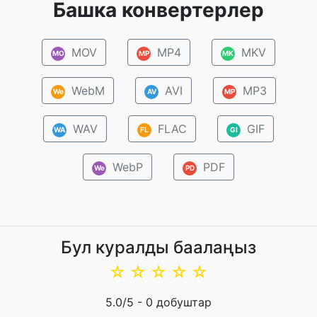
Башка конвертерлер
MOV
MP4
MKV
MO
MP
MK
WebM
AVI
MP3
We
AV
MP
WAV
FLAC
GIF
WA
FL
GI
WebP
PDF
We
PD
Бул куралды баалаңыз
☆
☆
☆
☆
☆
5.0
/5 -
0
добуштар