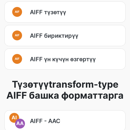
AIFF түзөтүү
AIF
AIFF бириктирүү
AIF
AIFF үн күчүн өзгөртүү
AIF
Түзөтүүtransform-type
AIFF башка форматтарга
AI
AIFF - AAC
AA