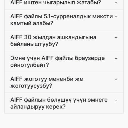
AIFF иштен чыгарылып жатабы?
+
AIFF файлы 5.1-сурреналдык миксти
+
камтый алабы?
AIFF 30 жылдан ашкандыгына
+
байланыштуубу?
Эмне үчүн AIFF файлы браузерде
+
ойнотулбайт?
AIFF жоготуу мененби же
+
жоготуусузбу?
AIFF файлын бөлүшүү үчүн эмнеге
+
айландыруу керек?