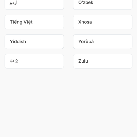
اردو
O'zbek
Tiếng Việt
Xhosa
Yiddish
Yorùbá
中文
Zulu