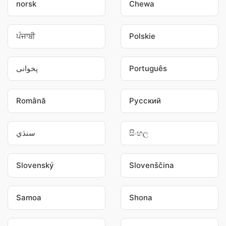
norsk
Chewa
ਪੰਜਾਬੀ
Polskie
پخوانی
Português
Română
Pусский
سنڌي
සිංහල
Slovenský
Slovenščina
Samoa
Shona