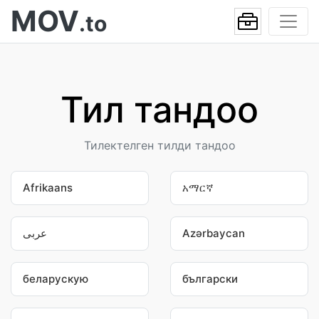
MOV
.to
Тил тандоо
Тилектелген тилди тандоо
Afrikaans
አማርኛ
عربى
Azərbaycan
беларускую
български