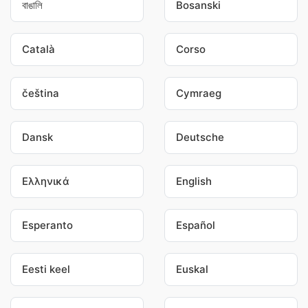
বাঙালি
Bosanski
Català
Corso
čeština
Cymraeg
Dansk
Deutsche
Ελληνικά
English
Esperanto
Español
Eesti keel
Euskal