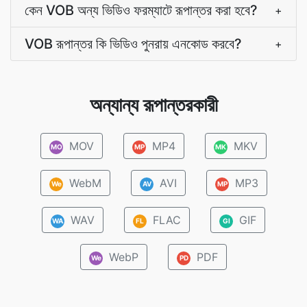
কেন VOB অন্য ভিডিও ফরম্যাটে রূপান্তর করা হবে?
+
VOB রূপান্তর কি ভিডিও পুনরায় এনকোড করবে?
+
অন্যান্য রূপান্তরকারী
MOV
MP4
MKV
MO
MP
MK
WebM
AVI
MP3
We
AV
MP
WAV
FLAC
GIF
WA
FL
GI
WebP
PDF
We
PD