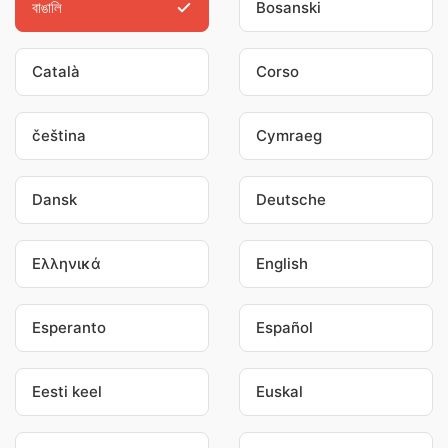
বাঙালি
Bosanski
Català
Corso
čeština
Cymraeg
Dansk
Deutsche
Ελληνικά
English
Esperanto
Español
Eesti keel
Euskal