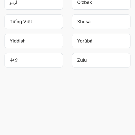
اردو
O'zbek
Tiếng Việt
Xhosa
Yiddish
Yorùbá
中文
Zulu