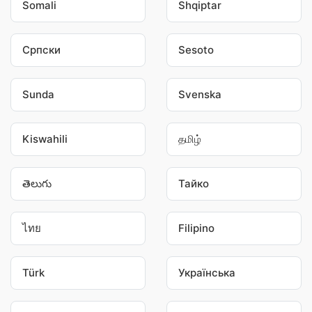
Somali
Shqiptar
Српски
Sesoto
Sunda
Svenska
Kiswahili
தமிழ்
తెలుగు
Тайко
ไทย
Filipino
Türk
Українська