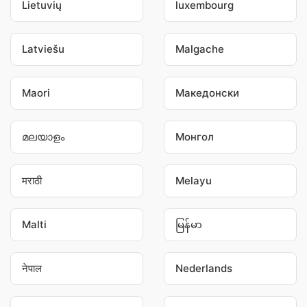
Lietuvių
luxembourg
Latviešu
Malgache
Maori
Македонски
മലയാളം
Монгол
मराठी
Melayu
Malti
မြန်မာ
नेपाल
Nederlands