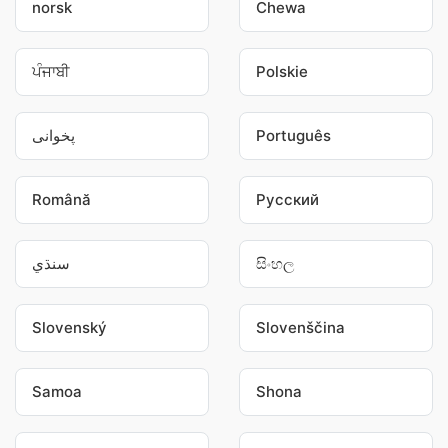
norsk
Chewa
ਪੰਜਾਬੀ
Polskie
پخوانی
Português
Română
Pусский
سنڌي
සිංහල
Slovenský
Slovenščina
Samoa
Shona