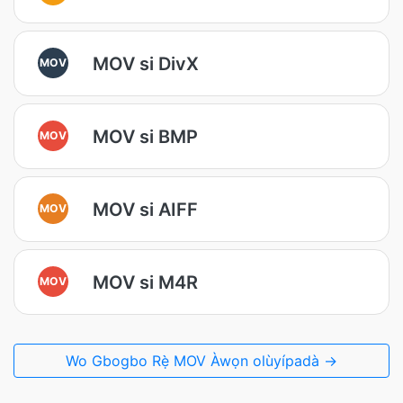
MOV si DivX
MOV
MOV si BMP
MOV
MOV si AIFF
MOV
MOV si M4R
MOV
Wo Gbogbo Rẹ̀ MOV Àwọn olùyípadà →