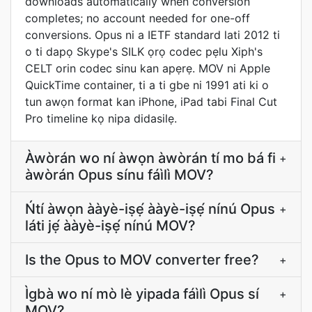
downloads automatically when conversion
completes; no account needed for one-off
conversions. Opus ni a IETF standard lati 2012 ti
o ti dapọ Skype's SILK ọrọ codec pẹlu Xiph's
CELT orin codec sinu kan apẹrẹ. MOV ni Apple
QuickTime container, ti a ti gbe ni 1991 ati ki o
tun awọn format kan iPhone, iPad tabi Final Cut
Pro timeline kọ nipa didasilẹ.
Àwòrán wo ní àwọn àwòrán tí mo bá fi
+
àwòrán Opus sínu fáìlì MOV?
Ńtí àwọn ààyè-iṣẹ́ ààyè-iṣẹ́ nínú Opus
+
láti jẹ́ ààyè-iṣẹ́ nínú MOV?
Is the Opus to MOV converter free?
+
Ìgbà wo ní mò lè yipada fáìlì Opus sí
+
MOV?