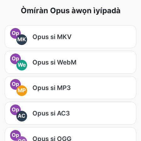
Òmíràn Opus àwọn ìyípadà
Op
Opus si MKV
MK
Op
Opus si WebM
We
Op
Opus si MP3
MP
Op
Opus si AC3
AC
Op
Opus si OGG