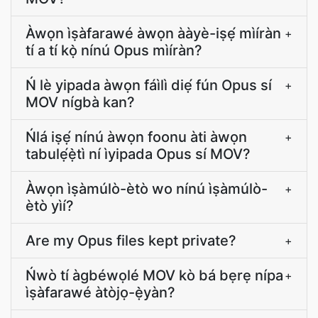
Àwọn ìṣàfarawé àwọn ààyè-iṣẹ́ mìíràn
+
tí a tí kọ̀ nínú Opus mìíràn?
Ń lè yipada àwọn fáìlì diẹ́ fún Opus sí
+
MOV nígbà kan?
Ńlá iṣẹ́ nínú àwọn foonu àti àwọn
+
tabulẹ́ẹ̀tì ní ìyipada Opus sí MOV?
Àwọn ìṣàmúlò-ètò wo nínú ìṣàmúlò-
+
ètò yìí?
Are my Opus files kept private?
+
Ńwò tí àgbéwọlé MOV kò bá bẹrẹ nípa
+
ìṣàfarawé àtòjọ-ẹ̀yàn?