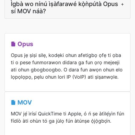
Ìgbà wo nínú ìṣàfarawé kọ̀ǹpútà Opus
+
sí MOV náà?
Opus
Opus jẹ ṣiṣi silẹ, kodẹki ohun afetigbọ ọfẹ ti ọba
ti o pese funmorawon didara ga fun ọrọ mejeeji
ati ohun gbogboogbo. O dara fun awọn ohun elo
lọpọlọpọ, pẹlu ohun lori IP (VoIP) ati ṣiṣanwọle.
MOV
MOV jẹ́ ìrísí QuickTime ti Apple, ó ń ṣe àtìlẹ́yìn fún
fídíò àti ohùn tó ga jùlọ fún àtúnṣe ọ̀jọ̀gbọ́n.