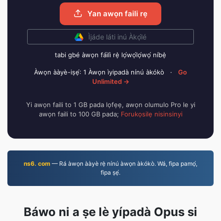
Yan awọn faili rẹ
Ìjáde láti inú Àkọ́lé
tabi gbé àwọn fáìlì rẹ̀ lọ́wọ́lọ́wọ́ níbẹ̀
Àwọn ààyè-iṣẹ́: 1 Àwọn ìyipadà nínú àkókò
·
Go
Unlimited →
Yi awọn faili to 1 GB pada lọfẹẹ, awọn olumulo Pro le yi
awọn faili to 100 GB pada;
Forukọsilẹ nisinsinyi
ns6. com
— Rá àwọn ààyè rẹ̀ nínú àwọn àkókò. Wá, fipa pamọ́,
fipa ṣẹ́.
Báwo ni a ṣe lè yípadà Opus si