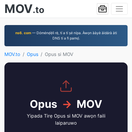
MOV
.to
ns6. com
— Dóménẹ́ẹ̀lì rẹ̀, tí a tí ṣé nípa. Àwọn ààyè àìdárà àti
DNS tí a fi pamọ́.
MOV.to
Opus
Opus si MOV
Opus
→
MOV
Yipada Tirẹ Opus si MOV awọn faili
laiparuwo