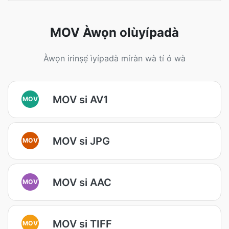
MOV Àwọn olùyípadà
Àwọn irinṣẹ́ ìyípadà míràn wà tí ó wà
MOV si AV1
MOV
MOV si JPG
MOV
MOV si AAC
MOV
MOV si TIFF
MOV