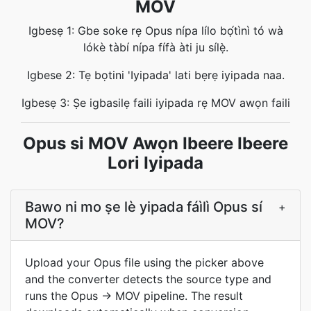
MOV
Igbesẹ 1: Gbe soke rẹ Opus nípa lílo bọ́tìnì tó wà
lókè tàbí nípa fífà àti ju sílẹ̀.
Igbese 2: Tẹ bọtini 'Iyipada' lati bẹrẹ iyipada naa.
Igbesẹ 3: Ṣe igbasilẹ faili iyipada rẹ MOV awọn faili
Opus si MOV Awọn Ibeere Ibeere
Lori Iyipada
Bawo ni mo ṣe lè yipada fáìlì Opus sí
+
MOV?
Upload your Opus file using the picker above
and the converter detects the source type and
runs the Opus → MOV pipeline. The result