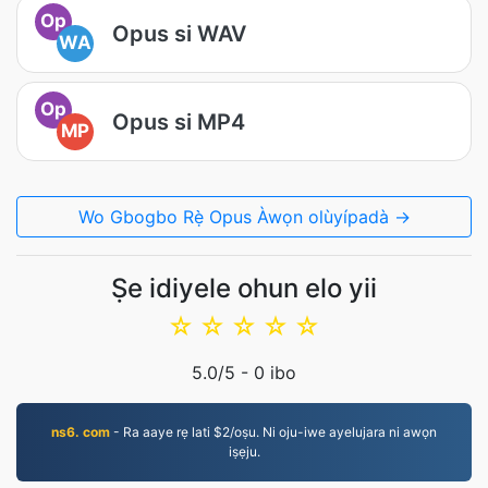
Op
Opus si WAV
WA
Op
Opus si MP4
MP
Wo Gbogbo Rẹ̀ Opus Àwọn olùyípadà →
Ṣe idiyele ohun elo yii
☆
☆
☆
☆
☆
5.0
/5 -
0
ibo
ns6. com
- Ra aaye rẹ lati $2/oṣu. Ni oju-iwe ayelujara ni awọn
iṣẹju.