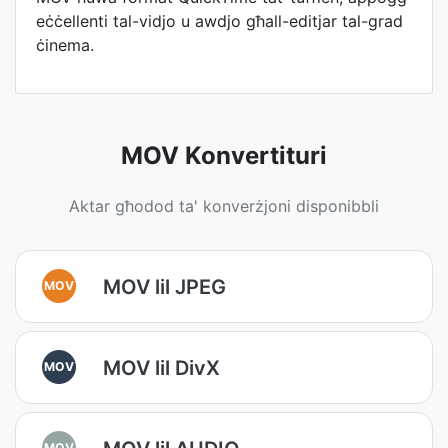
eċċellenti tal-vidjo u awdjo għall-editjar tal-grad
ċinema.
MOV Konvertituri
Aktar għodod ta' konverżjoni disponibbli
MOV lil JPEG
MOV
MOV lil DivX
MOV
MOV