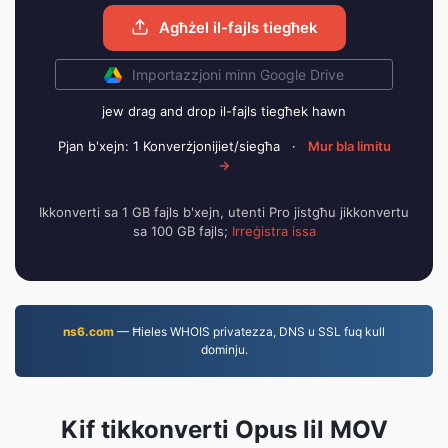
Agħżel il-fajls tiegħek
Importazzjoni minn Google Drive
jew drag and drop il-fajls tiegħek hawn
Pjan b'xejn: 1 Konverżjonijiet/siegħa
·
Mur bla limitu
→
Ikkonverti sa 1 GB fajls b'xejn, utenti Pro jistgħu jikkonvertu
sa 100 GB fajls;
Irreġistra issa
ns6.com
— Ħieles WHOIS privatezza, DNS u SSL fuq kull
dominju.
Kif tikkonverti Opus lil MOV