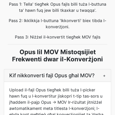
Pass 1: Tella' tiegħek Opus fajls billi tuża l-buttuna
ta' hawn fuq jew billi tkaxkar u twaqqa'.
Pass 2: Ikklikkja l-buttuna 'Ikkonverti' biex tibda l-
konverżjoni.
Pass 3: Niżżel il-konvertit tiegħek MOV fajls
Opus lil MOV Mistoqsijiet
Frekwenti dwar il-Konverżjoni
Kif nikkonverti fajl Opus għal MOV?
+
Upload il-fajl Opus tiegħek billi tuża l-picker
hawn fuq u l-konvertitur jiskopri t-tip tas-sors u
jħaddem il-pajp Opus → MOV Ir-riżultat jitniżżel
awtomatikament meta titlesta l-konverżjoni; l-
ebda kont meħtieġ għal konverżjonijiet ta ’darba.