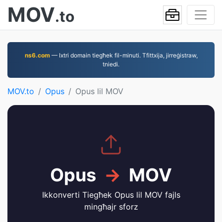
MOV
.to
ns6.com
— Ixtri domain tiegħek fil-minuti. Tfittxija, jirreġistraw,
tniedi.
MOV.to
Opus
Opus lil MOV
Opus
→
MOV
Ikkonverti Tiegħek Opus lil MOV fajls
mingħajr sforz