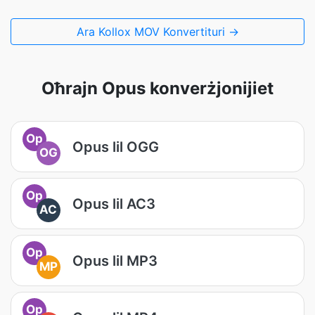
Ara Kollox MOV Konvertituri →
Oħrajn Opus konverżjonijiet
Op
Opus lil OGG
OG
Op
Opus lil AC3
AC
Op
Opus lil MP3
MP
Op