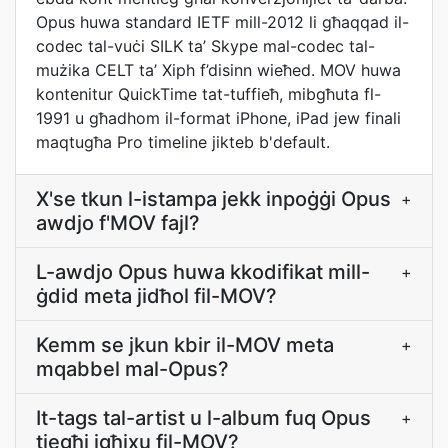
Opus huwa standard IETF mill-2012 li għaqqad il-
codec tal-vuċi SILK ta’ Skype mal-codec tal-
mużika CELT ta’ Xiph f’disinn wieħed. MOV huwa
kontenitur QuickTime tat-tuffieħ, mibgħuta fl-
1991 u għadhom il-format iPhone, iPad jew finali
maqtugħa Pro timeline jikteb b'default.
X'se tkun l-istampa jekk inpoġġi Opus
+
awdjo f'MOV fajl?
L-awdjo Opus huwa kkodifikat mill-
+
ġdid meta jidħol fil-MOV?
Kemm se jkun kbir il-MOV meta
+
mqabbel mal-Opus?
It-tags tal-artist u l-album fuq Opus
+
tiegħi jgħixu fil-MOV?