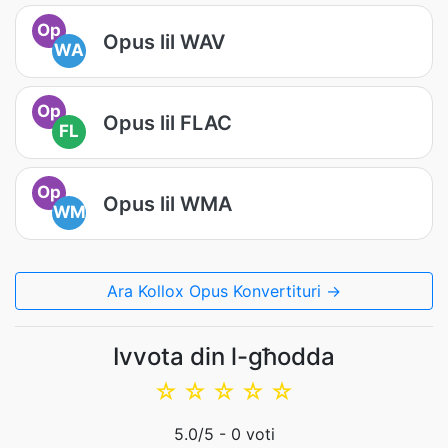
Op
Opus lil WAV
WA
Op
Opus lil FLAC
FL
Op
Opus lil WMA
WM
Ara Kollox Opus Konvertituri →
Ivvota din l-għodda
☆
☆
☆
☆
☆
5.0
/5 -
0
voti