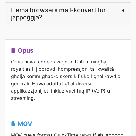
Liema browsers ma l-konvertitur
+
jappoġġja?
Opus
Opus huwa codec awdjo miftuħ u mingħajr
royalties li jipprovdi kompressjoni ta 'kwalità
għolja kemm għad-diskors kif ukoll għall-awdjo
ġenerali. Huwa adattat għal diversi
applikazzjonijiet, inkluż vuċi fuq IP (VoIP) u
streaming.
MOV
MOV huwa format QuickTime tat-tuffieħ, appoġġ