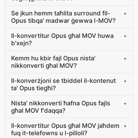
Se jkun hemm taħlita surround fil-
+
Opus tibqa' madwar ġewwa l-MOV?
Il-konvertitur Opus għal MOV huwa
+
b'xejn?
Kemm hu kbir fajl Opus nista'
+
nikkonverti għal MOV?
Il-konverżjoni se tbiddel il-kontenut
+
ta' Opus tiegħi?
Nista' nikkonverti ħafna Opus fajls
+
għal MOV f'daqqa?
Il-konvertitur Opus għal MOV jaħdem
+
fuq it-telefowns u l-pilloli?