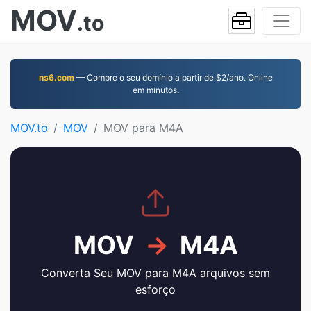
MOV
.to
ns6.com
— Compre o seu domínio a partir de $2/ano. Online
em minutos.
MOV.to
MOV
MOV para M4A
MOV
→
M4A
Converta Seu MOV para M4A arquivos sem
esforço