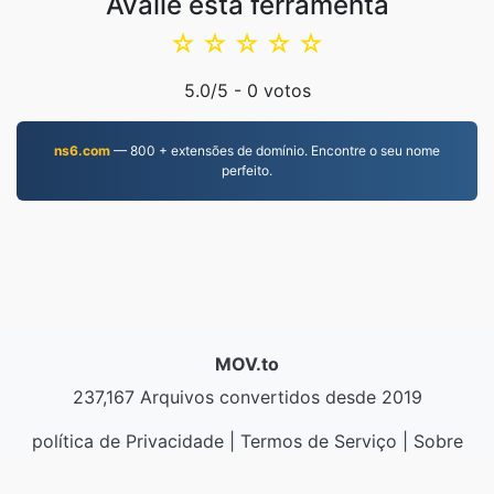
Avalie esta ferramenta
☆
☆
☆
☆
☆
5.0
/5 -
0
votos
ns6.com
— 800 + extensões de domínio. Encontre o seu nome
perfeito.
MOV.to
237,167 Arquivos convertidos desde 2019
política de Privacidade
|
Termos de Serviço
|
Sobre
nós
|
Contate-nos
|
API
|
Amostras
|
Instalar a