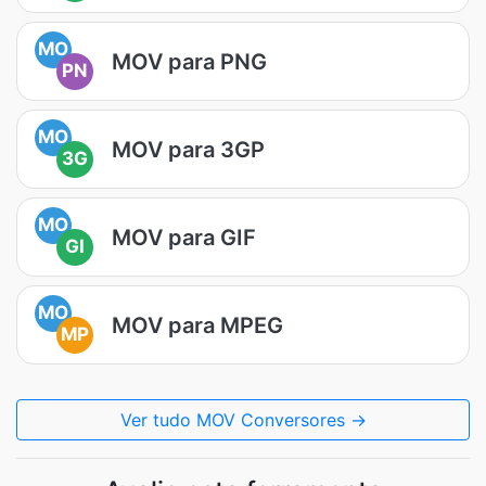
MO
MOV para PNG
PN
MO
MOV para 3GP
3G
MO
MOV para GIF
GI
MO
MOV para MPEG
MP
Ver tudo MOV Conversores →