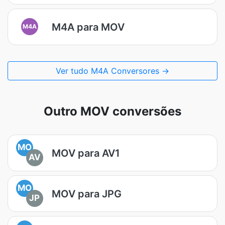
M4A para MOV
M4A
Ver tudo M4A Conversores →
Outro MOV conversões
MO
MOV para AV1
AV
MO
MOV para JPG
JP