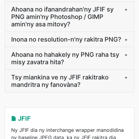
Ahoana no ifanandrahan'ny JFIF sy
+
PNG amin'ny Photoshop / GIMP
amin'ny asa mitovy?
Inona no resolution-n'ny rakitra PNG?
+
Ahoana no hahakely ny PNG raha tsy
+
misy zavatra hita?
Tsy miankina ve ny JFIF rakitrako
+
mandritra ny fanovàna?
JFIF
Ny JFIF dia ny interchange wrapper manodidina
ny baseline JPEG data, ka ny JFIF rakitra dia