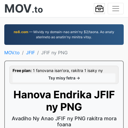
MOV
.to
ns6.com
— Mividy ny domain-nao amin'ny $2/taona. Ao anaty
aterineto ao anatin'ny minitra vitsy.
MOV.to
JFIF
JFIF ny PNG
Free plan:
1 fanovana isan'ora, rakitra 1 isaky ny
Tsy misy fetra →
Hanova Endrika JFIF
ny PNG
Avadiho Ny Anao JFIF ny PNG rakitra mora
foana