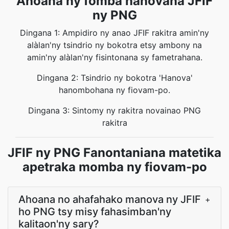
Ahoana ny fomba hanovana JFIF
ny PNG
Dingana 1: Ampidiro ny anao JFIF rakitra amin'ny
alàlan'ny tsindrio ny bokotra etsy ambony na
amin'ny alàlan'ny fisintonana sy fametrahana.
Dingana 2: Tsindrio ny bokotra 'Hanova'
hanombohana ny fiovam-po.
Dingana 3: Sintomy ny rakitra novainao PNG
rakitra
JFIF ny PNG Fanontaniana matetika
apetraka momba ny fiovam-po
Ahoana no ahafahako manova ny JFIF
+
ho PNG tsy misy fahasimban'ny
kalitaon'ny sary?