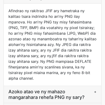
Afindrao ny rakitrao JFIF ary hametraka ny
kalitao tsara indrindra ho an'ny PNG ilay
mpanova. Ho an'ny PNG tsy misy fahasimbana
(PNG, TIFF, BMP) dia voatahiry ny pixel tsirairay;
ho an'ny PNG misy fahasimbana (JPG, WebP) dia
azonao atao ny manamboatra ny tahan'ny kalitao
alohan'ny hisintahana azy. Ny JPEG dia rakitra
izay ahitana sary, ary ny JFIF dia rakitra rakitra
izay ahitana sary, ary ny.jfif dia rakitra rakitra
izay ahitana sary. Ny PNG mampiasa DEFLATE
fihenjanana amin'ny scanlines sivana, ka ny
tsirairay pixel miaina marina, ary ny feno 8-bit
alpha channel.
Azoko atao ve ny mahazo
+
mangarahara rehefa PNG ny sary?