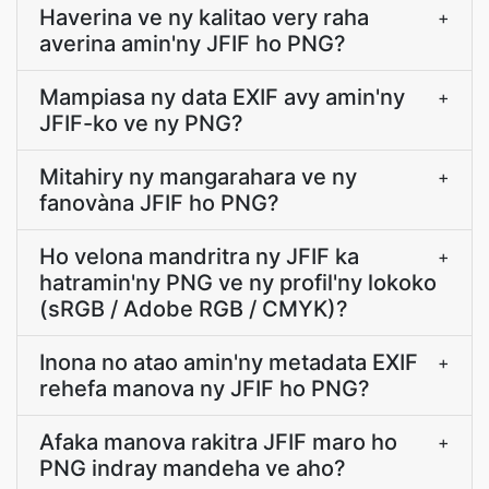
Haverina ve ny kalitao very raha
+
averina amin'ny JFIF ho PNG?
Mampiasa ny data EXIF avy amin'ny
+
JFIF-ko ve ny PNG?
Mitahiry ny mangarahara ve ny
+
fanovàna JFIF ho PNG?
Ho velona mandritra ny JFIF ka
+
hatramin'ny PNG ve ny profil'ny lokoko
(sRGB / Adobe RGB / CMYK)?
Inona no atao amin'ny metadata EXIF
+
rehefa manova ny JFIF ho PNG?
Afaka manova rakitra JFIF maro ho
+
PNG indray mandeha ve aho?