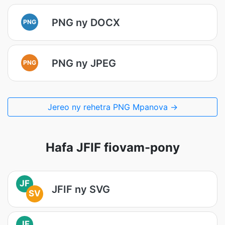
PNG ny DOCX
PNG
PNG ny JPEG
PNG
Jereo ny rehetra PNG Mpanova →
Hafa JFIF fiovam-pony
JF
JFIF ny SVG
SV
JF