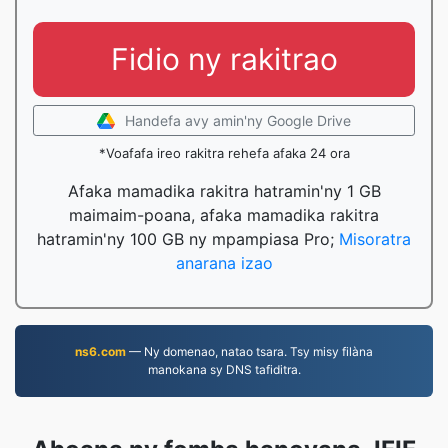
Fidio ny rakitrao
Handefa avy amin'ny Google Drive
*Voafafa ireo rakitra rehefa afaka 24 ora
Afaka mamadika rakitra hatramin'ny 1 GB
maimaim-poana, afaka mamadika rakitra
hatramin'ny 100 GB ny mpampiasa Pro;
Misoratra
anarana izao
ns6.com
— Ny domenao, natao tsara. Tsy misy filàna
manokana sy DNS tafiditra.