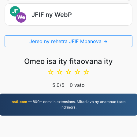
JF
JFIF ny WebP
We
Jereo ny rehetra JFIF Mpanova →
Omeo isa ity fitaovana ity
☆
☆
☆
☆
☆
5.0
/5 -
0
vato
ns6.com
— 800+ domain extensions. Mitadiava ny anaranao tsara
indrindra.