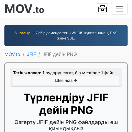
MOV
.to
6- ғасыр
— Әрбір доменде тегін WHOIS құпиялылығы, DNS
және SSL.
MOV.to
JFIF
JFIF дейін PNG
Тегін жоспар:
1 аудару/ сағат, бір мезгілде 1 файл
Шегінсіз →
Түрлендіру JFIF
дейін PNG
Өзгерту JFIF дейін PNG файлдарды еш
қиындықсыз