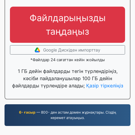
Файлдарыңызды
таңдаңыз
Google Дискіден импорттау
*Файлдар 24 сағаттан кейін жойылды
1 ГБ дейін файлдарды тегін түрлендіріңіз,
кәсіби пайдаланушылар 100 ГБ дейін
файлдарды түрлендіре алады;
Қазір тіркеліңіз
6- ғасыр
— 800- ден астам домен жұрнақтары. Сіздің
керемет атауыңыз.