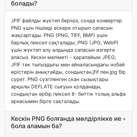
болады?
JFIF файлды жүктеп беріңіз, сонда конвертер
PNG үшін пішімді ескере отырып сапасын
жақсартады. PNG (PNG, TIFF, BMP) үшін
барлық пиксел сақталады; PNG (JPG, WebP)
үшін жүктеп алу алдында сапасын өзгерте
аласыз. Кескін мәліметі - қарапайым JPEG;
JFIF тек тығыздығы мен айналасындағы нобай
өрістерін анықтайды, сондықтан.jfif пен.jpg бір
сурет. PNG сүзгіленген скан сызықтары
арқылы DEFLATE сығуын қолданады,
сондықтан әрбір пиксел 8- биттік толық альфа
арнасымен бірге сақталады.
Кескін PNG болғанда мөлдірлікке ие
+
бола аламын ба?