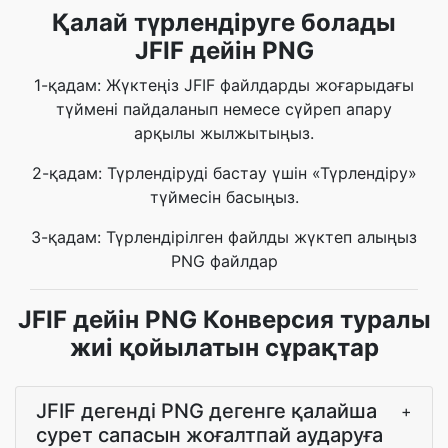
Қалай түрлендіруге болады
JFIF дейін PNG
1-қадам: Жүктеңіз JFIF файлдарды жоғарыдағы
түймені пайдаланып немесе сүйреп апару
арқылы жылжытыңыз.
2-қадам: Түрлендіруді бастау үшін «Түрлендіру»
түймесін басыңыз.
3-қадам: Түрлендірілген файлды жүктеп алыңыз
PNG файлдар
JFIF дейін PNG Конверсия туралы
жиі қойылатын сұрақтар
JFIF дегенді PNG дегенге қалайша
+
сурет сапасын жоғалтпай аударуға