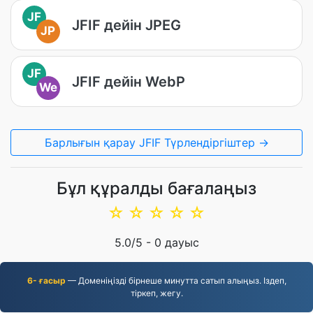
JF
JFIF дейін JPEG
JP
JF
JFIF дейін WebP
We
Барлығын қарау JFIF Түрлендіргіштер →
Бұл құралды бағалаңыз
☆
☆
☆
☆
☆
5.0
/5 -
0
дауыс
6- ғасыр
— Доменіңізді бірнеше минутта сатып алыңыз. Іздеп,
тіркеп, жегу.