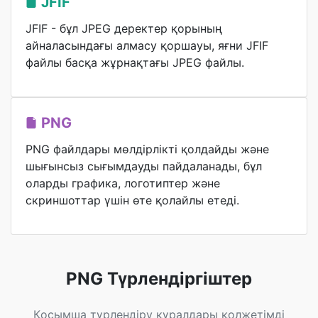
JFIF
JFIF - бұл JPEG деректер қорының
айналасындағы алмасу қоршауы, яғни JFIF
файлы басқа жұрнақтағы JPEG файлы.
PNG
PNG файлдары мөлдірлікті қолдайды және
шығынсыз сығымдауды пайдаланады, бұл
оларды графика, логотиптер және
скриншоттар үшін өте қолайлы етеді.
PNG Түрлендіргіштер
Қосымша түрлендіру құралдары қолжетімді