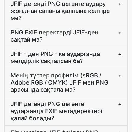
JFIF дегенді PNG дегенге аудару
+
жоғалған сапаны қалпына келтіре
ме?
PNG EXIF деректерді JFIF-ден
+
сақтай ма?
JFIF - ден PNG - ке аударғанда
+
мөлдірлік сақталсын ба?
Менің түстер профилім (sRGB /
+
Adobe RGB / CMYK) JFIF мен PNG
арасында сақтала ма?
JFIF дегенді PNG дегенге
+
аударғанда EXIF метадеректері
қалай болады?