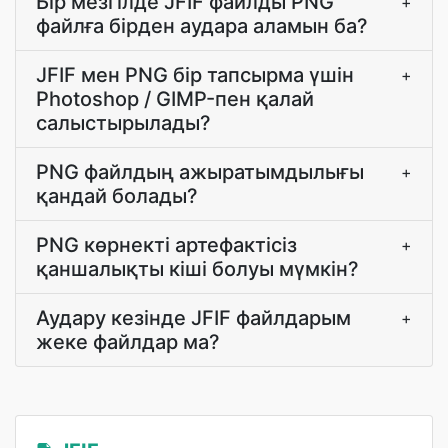
Бір мезгілде JFIF файлды PNG
+
файлға бірден аудара аламын ба?
JFIF мен PNG бір тапсырма үшін
+
Photoshop / GIMP-пен қалай
салыстырылады?
PNG файлдың ажыратымдылығы
+
қандай болады?
PNG көрнекті артефактісіз
+
қаншалықты кіші болуы мүмкін?
Аудару кезінде JFIF файлдарым
+
жеке файлдар ма?