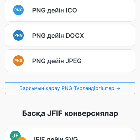
PNG дейін ICO
PNG
PNG дейін DOCX
PNG
PNG дейін JPEG
PNG
Барлығын қарау PNG Түрлендіргіштер →
Басқа JFIF конверсиялар
JF
JFIF дейін SVG