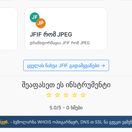
JF
JP
JFIF რომ JPEG
ტრანსფორმაცია JFIF რომ JPEG
ყველას ნახვა JFIF გადამყვანები →
შეაფასეთ ეს ინსტრუმენტი
☆
☆
☆
☆
☆
5.0
/5 -
0
ხმები
ნვჟ6.
- ბვჱოლარნა WHOIS ოპთგარნჲჟრ, DNS თ SSL ნა გჟვკთ ეჲმვნ