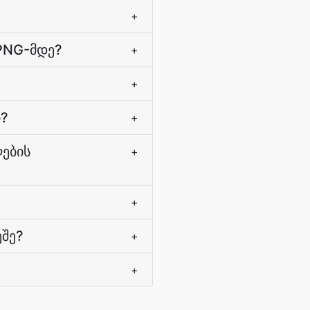
+
 PNG-მდე?
+
+
ი?
+
ების
+
+
ეშე?
+
+