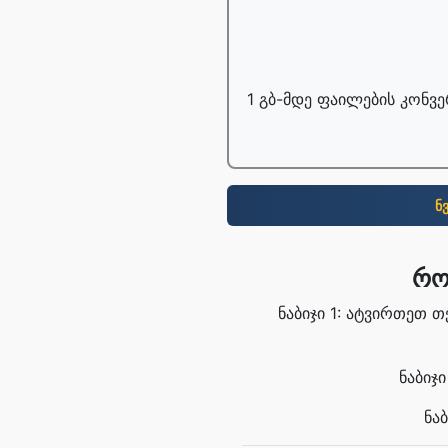
1 გბ-მდე ფაილების კონვ
ნ
რო
ნაბიჯი 1: ატვირთეთ 
ნაბიჯ
ნა