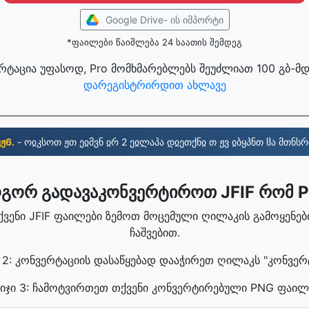
Google Drive- ის იმპორტი
*ფაილები წაიშლება 24 საათის შემდეგ
ერტაცია უფასოდ, Pro მომხმარებლებს შეუძლიათ 100 გბ-მდ
დარეგისტრირდით ახლავე
ვჟ6.
- ოჲკსოთ ჟთ ეჲმვნ ჲრ 2 ეჲლაპა დჲეთქნჲ თ ჟვ ჲბყპნთ ჱა მთნსრ
გორ გადავაკონვერტიროთ JFIF რომ 
თქვენი JFIF ფაილები ზემოთ მოცემული ღილაკის გამოყენე
ჩაშვებით.
ი 2: კონვერტაციის დასაწყებად დააჭირეთ ღილაკს "კონვერტ
ბიჯი 3: ჩამოტვირთეთ თქვენი კონვერტირებული PNG ფაილ