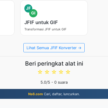
JF
GI
JFIF untuk GIF
Transformasi JFIF untuk GIF
Lihat Semua JFIF Konverter →
Beri peringkat alat ini
☆
☆
☆
☆
☆
5.0
/5 -
0
suara
Ns6.com
Cari, daftar, luncurkan.