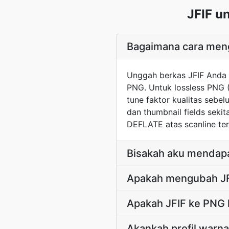
JFIF u
Bagaimana cara meng
Unggah berkas JFIF Anda d
PNG. Untuk lossless PNG 
tune faktor kualitas seb
dan thumbnail fields seki
DEFLATE atas scanline ters
Bisakah aku mendapa
Apakah mengubah JFI
Apakah JFIF ke PNG 
Akankah profil warn