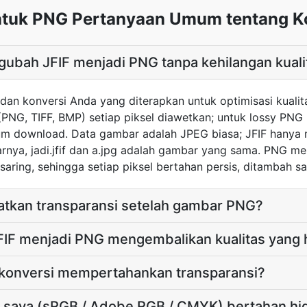
ntuk PNG Pertanyaan Umum tentang K
ubah JFIF menjadi PNG tanpa kehilangan kual
an konversi Anda yang diterapkan untuk optimisasi kualit
(PNG, TIFF, BMP) setiap piksel diawetkan; untuk lossy PN
elum download. Data gambar adalah JPEG biasa; JFIF hanya
tarnya, jadi.jfif dan a.jpg adalah gambar yang sama. PNG 
aring, sehingga setiap piksel bertahan persis, ditambah sa
tkan transparansi setelah gambar PNG?
F menjadi PNG mengembalikan kualitas yang 
konversi mempertahankan transparansi?
a saya (sRGB / Adobe RGB / CMYK) bertahan hid