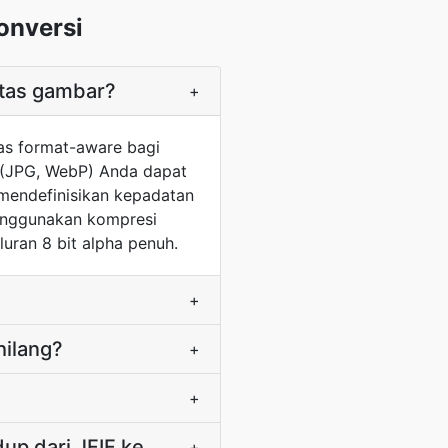
onversi
itas gambar?
+
as format-aware bagi
G (JPG, WebP) Anda dapat
 mendefinisikan kepadatan
menggunakan kompresi
luran 8 bit alpha penuh.
+
hilang?
+
+
up dari JFIF ke
+