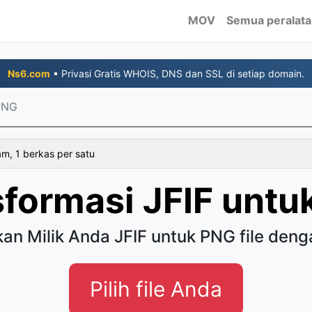
MOV
Semua peralat
Ns6.com
▪ Privasi Gratis WHOIS, DNS dan SSL di setiap domain.
PNG
am, 1 berkas per satu
sformasi JFIF untu
kan Milik Anda JFIF untuk PNG file den
Pilih file Anda