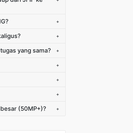
NG?
+
aligus?
+
 tugas yang sama?
+
+
+
+
t besar (50MP+)?
+