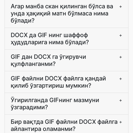
Агар манба скан қилинган бўлса ва
+
унда ҳақиқий матн бўлмаса нима
бўлади?
DOCX да GIF нинг шаффоф
+
ҳудудларига нима бўлади?
GIF дан DOCX га ўгирувчи
+
қулфланганми?
GIF файлни DOCX файлга қандай
+
қилиб ўзгартириш мумкин?
Ўгирилганда GIFнинг мазмуни
+
ўзгарадими?
Бир вақтда GIF файлни DOCX файлга
+
айлантира оламанми?