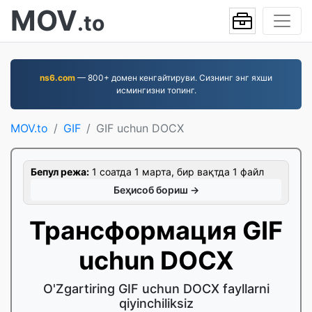
MOV
.to
ns6.com
— 800+ домен кенгайтируви. Сизнинг энг яхши
исмингизни топинг.
MOV.to
GIF
GIF uchun DOCX
Бепул режа:
1 соатда 1 марта, бир вақтда 1 файл
Беҳисоб бориш →
Трансформация GIF
uchun DOCX
O'Zgartiring GIF uchun DOCX fayllarni
qiyinchiliksiz