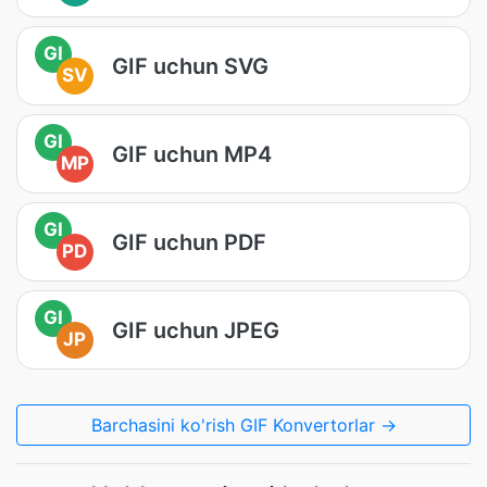
GI
GIF uchun SVG
SV
GI
GIF uchun MP4
MP
GI
GIF uchun PDF
PD
GI
GIF uchun JPEG
JP
Barchasini ko'rish GIF Konvertorlar →