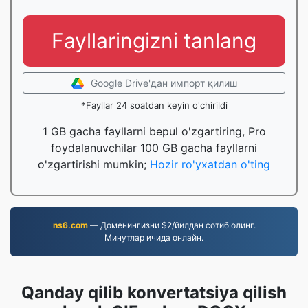
Fayllaringizni tanlang
Google Drive'дан импорт қилиш
*Fayllar 24 soatdan keyin o'chirildi
1 GB gacha fayllarni bepul o'zgartiring, Pro
foydalanuvchilar 100 GB gacha fayllarni
o'zgartirishi mumkin;
Hozir ro'yxatdan o'ting
ns6.com
— Доменингизни $2/йилдан сотиб олинг.
Минутлар ичида онлайн.
Qanday qilib konvertatsiya qilish