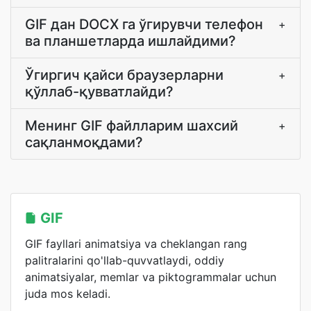
GIF дан DOCX га ўгирувчи телефон
+
ва планшетларда ишлайдими?
Ўгиргич қайси браузерларни
+
қўллаб-қувватлайди?
Менинг GIF файлларим шахсий
+
сақланмоқдами?
GIF
GIF fayllari animatsiya va cheklangan rang
palitralarini qo'llab-quvvatlaydi, oddiy
animatsiyalar, memlar va piktogrammalar uchun
juda mos keladi.