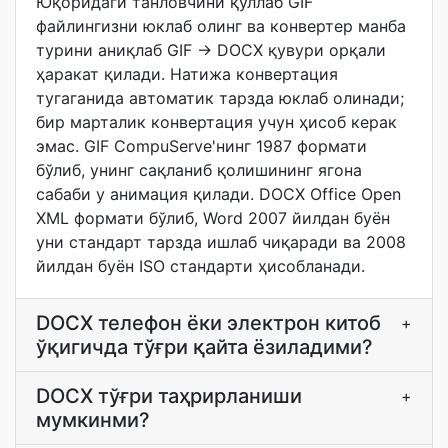
Юқоридаги танловчини қўллаб GIF
файлингизни юклаб олинг ва конвертер манба
турини аниқлаб GIF → DOCX қувури орқали
ҳаракат қилади. Натижа конвертация
тугаганида автоматик тарзда юклаб олинади;
бир марталик конвертация учун ҳисоб керак
эмас. GIF CompuServe'нинг 1987 формати
бўлиб, унинг сақланиб қолишининг ягона
сабаби у анимация қилади. DOCX Office Open
XML формати бўлиб, Word 2007 йилдан буён
уни стандарт тарзда ишлаб чиқаради ва 2008
йилдан буён ISO стандарти ҳисобланади.
DOCX телефон ёки электрон китоб
+
ўқигичда тўғри қайта ёзиладими?
DOCX тўғри таҳрирланиши
+
мумкинми?