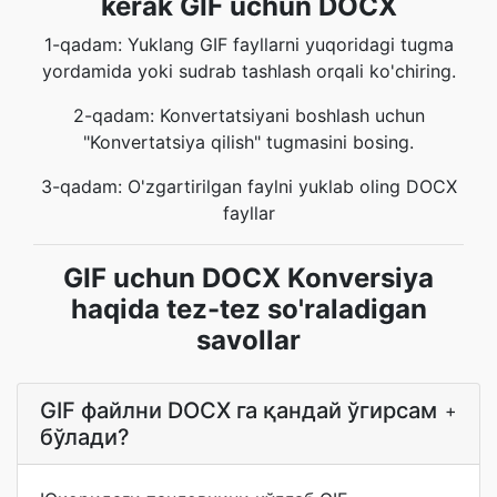
kerak GIF uchun DOCX
1-qadam: Yuklang GIF fayllarni yuqoridagi tugma
yordamida yoki sudrab tashlash orqali ko'chiring.
2-qadam: Konvertatsiyani boshlash uchun
"Konvertatsiya qilish" tugmasini bosing.
3-qadam: O'zgartirilgan faylni yuklab oling DOCX
fayllar
GIF uchun DOCX Konversiya
haqida tez-tez so'raladigan
savollar
GIF файлни DOCX га қандай ўгирсам
+
бўлади?