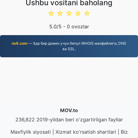
Ushbu vositani baholang
☆
☆
☆
☆
☆
5.0
/5 -
0
ovozlar
ns6.com
— Ҳар бир домен учун бепул WHOIS махфийлиги, DNS
ва SSL.
MOV.to
236,822 2019-yildan beri o'zgartirilgan fayllar
Maxfiylik siyosati
|
Xizmat ko'rsatish shartlari
|
Biz