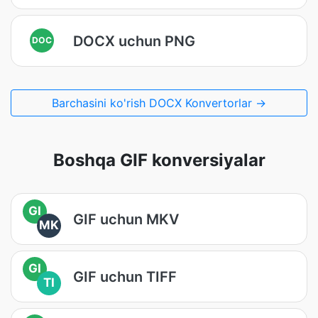
DOCX uchun PNG
DOC
Barchasini ko'rish DOCX Konvertorlar →
Boshqa GIF konversiyalar
GI
GIF uchun MKV
MK
GI
GIF uchun TIFF
TI