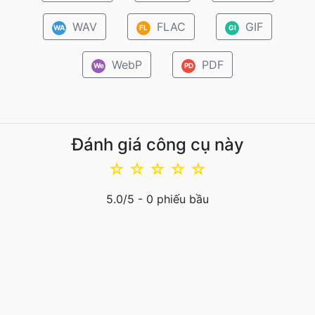
WAV
FLAC
GIF
WA
FL
GI
WebP
PDF
We
PD
Đánh giá công cụ này
☆
☆
☆
☆
☆
5.0
/5 -
0
phiếu bầu