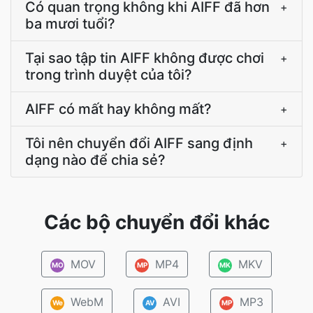
Có quan trọng không khi AIFF đã hơn
+
ba mươi tuổi?
Tại sao tập tin AIFF không được chơi
+
trong trình duyệt của tôi?
AIFF có mất hay không mất?
+
Tôi nên chuyển đổi AIFF sang định
+
dạng nào để chia sẻ?
Các bộ chuyển đổi khác
MOV
MP4
MKV
MO
MP
MK
WebM
AVI
MP3
We
AV
MP