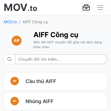
MOV
.to
MOV.to
AIFF Công cụ
AIFF Công cụ
AIF
Biến đổi AIFF chuyển đổi giữa các định dạng
khác nhau.
Cầu thủ AIFF
AIF
Nhúng AIFF
AIF