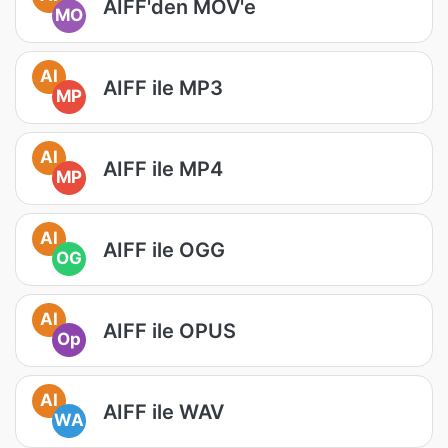
AIFF'den MOV'e
MO
AI
AIFF ile MP3
MP
AI
AIFF ile MP4
MP
AI
AIFF ile OGG
OG
AI
AIFF ile OPUS
Op
AI
AIFF ile WAV
WA