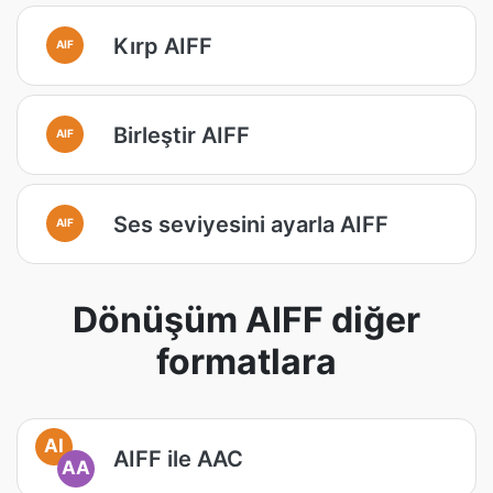
Kırp AIFF
AIF
Birleştir AIFF
AIF
Ses seviyesini ayarla AIFF
AIF
Dönüşüm AIFF diğer
formatlara
AI
AIFF ile AAC
AA