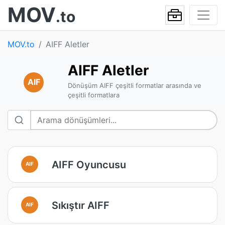
MOV
.to
MOV.to
AIFF Aletler
AIFF Aletler
AIF
Dönüşüm AIFF çeşitli formatlar arasında ve
çeşitli formatlara
AIFF Oyuncusu
AIF
Sıkıştır AIFF
AIF