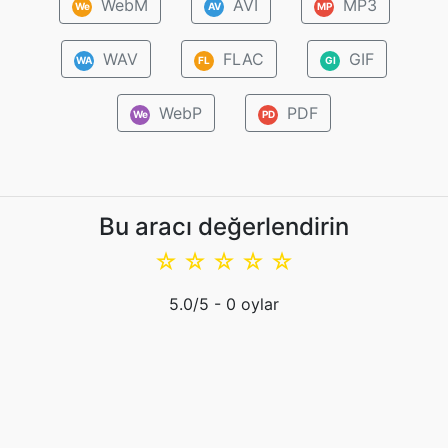
WebM
AVI
MP3
We
AV
MP
WAV
FLAC
GIF
WA
FL
GI
WebP
PDF
We
PD
Bu aracı değerlendirin
☆
☆
☆
☆
☆
5.0
/5 -
0
oylar