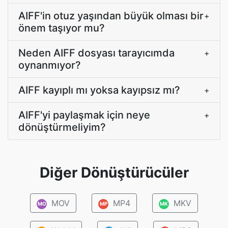
AIFF'in otuz yaşından büyük olması bir
+
önem taşıyor mu?
Neden AIFF dosyası tarayıcımda
+
oynanmıyor?
AIFF kayıplı mı yoksa kayıpsız mı?
+
AIFF'yi paylaşmak için neye
+
dönüştürmeliyim?
Diğer Dönüştürücüler
MOV
MP4
MKV
MO
MP
MK