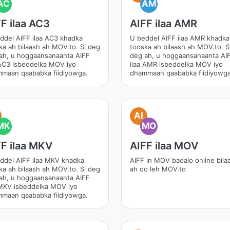
AC
AM
F ilaa AC3
AIFF ilaa AMR
ddel AIFF ilaa AC3 khadka
U beddel AIFF ilaa AMR khadka
ka ah bilaash ah MOV.to. Si deg
tooska ah bilaash ah MOV.to. S
ah, u hoggaansanaanta AIFF
deg ah, u hoggaansanaanta AI
 AC3 isbeddelka MOV iyo
ilaa AMR isbeddelka MOV iyo
maan qaababka fiidiyowga.
dhammaan qaababka fiidiyowga
AI
MK
MO
F ilaa MKV
AIFF ilaa MOV
ddel AIFF ilaa MKV khadka
AIFF in MOV badalo online bila
ka ah bilaash ah MOV.to. Si deg
ah oo leh MOV.to
ah, u hoggaansanaanta AIFF
 MKV isbeddelka MOV iyo
maan qaababka fiidiyowga.