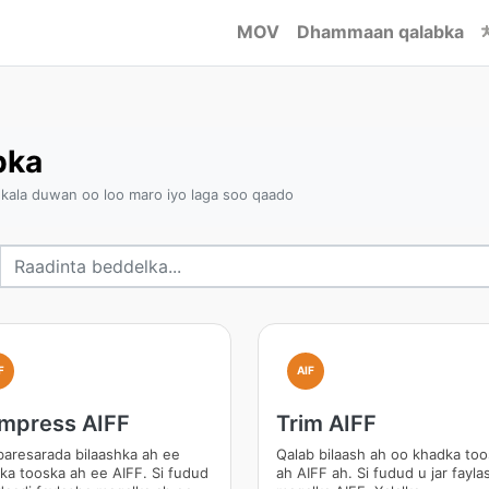
MOV
Dhammaan qalabka
bka
kala duwan oo loo maro iyo laga soo qaado
F
AIF
mpress AIFF
Trim AIFF
aresarada bilaashka ah ee
Qalab bilaash ah oo khadka to
ka tooska ah ee AIFF. Si fudud
ah AIFF ah. Si fudud u jar fayla