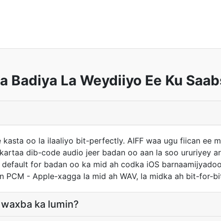
ha Badiya La Weydiiyo Ee Ku Saa
kasta oo la ilaaliyo bit-perfectly. AIFF waa ugu fiican ee m
rtaa dib-code audio jeer badan oo aan la soo ururiyey art
 default for badan oo ka mid ah codka iOS barnaamijyadoo
 PCM - Apple-xagga la mid ah WAV, la midka ah bit-for-bi
n waxba ka lumin?