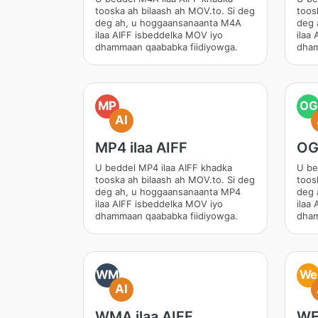
tooska ah bilaash ah MOV.to. Si deg
toos
deg ah, u hoggaansanaanta M4A
deg 
ilaa AIFF isbeddelka MOV iyo
ilaa
dhammaan qaababka fiidiyowga.
dham
MP
OG
AI
MP4 ilaa AIFF
OGG
U beddel MP4 ilaa AIFF khadka
U be
tooska ah bilaash ah MOV.to. Si deg
toos
deg ah, u hoggaansanaanta MP4
deg 
ilaa AIFF isbeddelka MOV iyo
ilaa
dhammaan qaababka fiidiyowga.
dham
WM
We
AI
WMA ilaa AIFF
WE