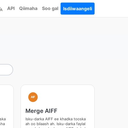
API
Qiimaha
Soo gal
Isdiiwaangeli
AIF
Merge AIFF
oska
Isku-darka AIFF ee khadka tooska
sha
ah oo bilaash ah. Isku-darka faylal