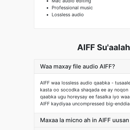
Mac audio editing
Professional music
Lossless audio
AIFF Su'aala
Waa maxay file audio AIFF?
AIFF waa lossless audio qaabka - tusaale 
kasta oo socodka shaqada ee ay noqon ka
qaabka ugu horeysay ee fasalka iyo waa
AIFF kaydiyaa uncompressed big-enddian
Maxaa la micno ah in AIFF uusa