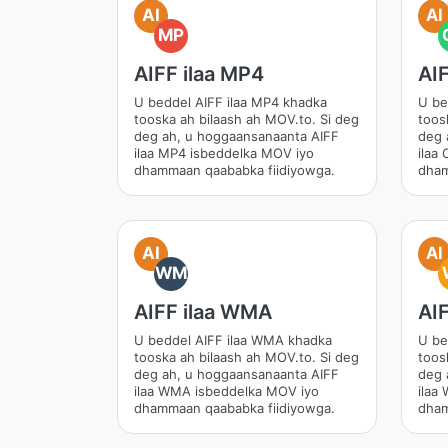
AI
AI
MP
AIFF ilaa MP4
AIF
U beddel AIFF ilaa MP4 khadka
U be
tooska ah bilaash ah MOV.to. Si deg
toos
deg ah, u hoggaansanaanta AIFF
deg 
ilaa MP4 isbeddelka MOV iyo
ilaa
dhammaan qaababka fiidiyowga.
dham
AI
AI
WM
AIFF ilaa WMA
AI
U beddel AIFF ilaa WMA khadka
U be
tooska ah bilaash ah MOV.to. Si deg
toos
deg ah, u hoggaansanaanta AIFF
deg 
ilaa WMA isbeddelka MOV iyo
ilaa
dhammaan qaababka fiidiyowga.
dham