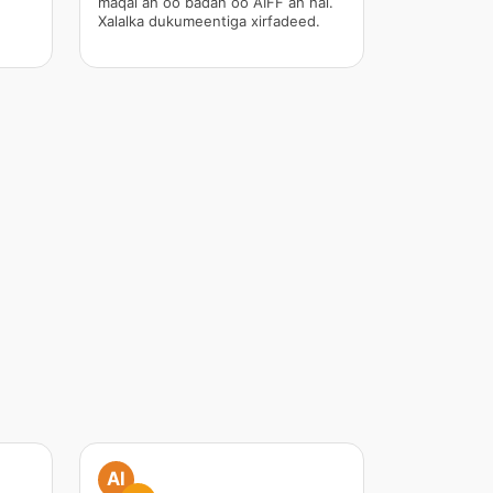
maqal ah oo badan oo AIFF ah hal.
Xalalka dukumeentiga xirfadeed.
AI