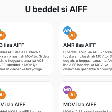
U beddel si AIFF
AM
AI
AI
 ilaa AIFF
AMR ilaa AIFF
ddel AC3 ilaa AIFF khadka
U beddel AMR ilaa AIFF khadka
ka ah bilaash ah MOV.to. Si deg
tooska ah bilaash ah MOV.to. S
ah, u hoggaansanaanta AC3
deg ah, u hoggaansanaanta A
 AIFF isbeddelka MOV iyo
ilaa AIFF isbeddelka MOV iyo
maan qaababka fiidiyowga.
dhammaan qaababka fiidiyowga
MO
AI
AI
 ilaa AIFF
MOV ilaa AIFF
ddel MKV ilaa AIFF khadka
MOV si AIFF loogu beddelo kh