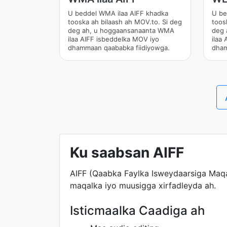
U beddel WMA ilaa AIFF khadka
U be
tooska ah bilaash ah MOV.to. Si deg
toos
deg ah, u hoggaansanaanta WMA
deg 
ilaa AIFF isbeddelka MOV iyo
ilaa
dhammaan qaababka fiidiyowga.
dham
Ku saabsan AIFF
AIFF (Qaabka Faylka Isweydaarsiga Maqal
maqalka iyo muusigga xirfadleyda ah.
Isticmaalka Caadiga ah