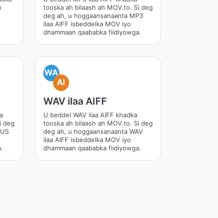
o
tooska ah bilaash ah MOV.to. Si deg
deg ah, u hoggaansanaanta MP3
ilaa AIFF isbeddelka MOV iyo
dhammaan qaababka fiidiyowga.
WA
AI
WAV ilaa AIFF
a
U beddel WAV ilaa AIFF khadka
i deg
tooska ah bilaash ah MOV.to. Si deg
PUS
deg ah, u hoggaansanaanta WAV
ilaa AIFF isbeddelka MOV iyo
.
dhammaan qaababka fiidiyowga.