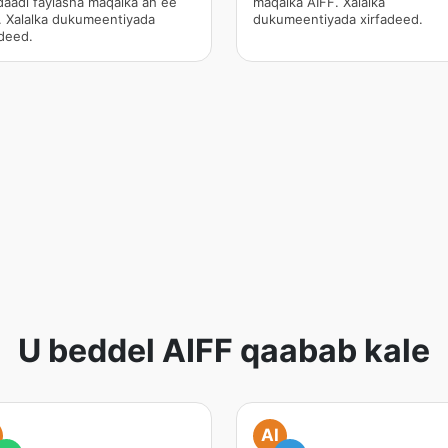
daadi faylasha maqalka ah ee
maqalka AIFF. Xalalka
. Xalalka dukumeentiyada
dukumeentiyada xirfadeed.
adeed.
U beddel AIFF qaabab kale
AI