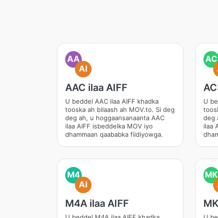
AA
AC
AI
AAC ilaa AIFF
AC3
U beddel AAC ilaa AIFF khadka
U be
tooska ah bilaash ah MOV.to. Si deg
toos
deg ah, u hoggaansanaanta AAC
deg 
ilaa AIFF isbeddelka MOV iyo
ilaa
dhammaan qaababka fiidiyowga.
dham
M4
MK
AI
M4A ilaa AIFF
MKV
U beddel M4A ilaa AIFF khadka
U be