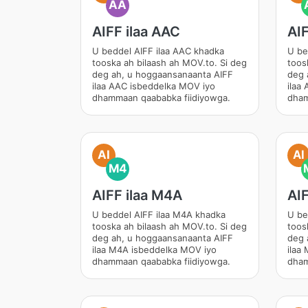
AA
AIFF ilaa AAC
AIF
U beddel AIFF ilaa AAC khadka
U be
tooska ah bilaash ah MOV.to. Si deg
toos
deg ah, u hoggaansanaanta AIFF
deg 
ilaa AAC isbeddelka MOV iyo
ilaa
dhammaan qaababka fiidiyowga.
dham
AI
AI
M4
AIFF ilaa M4A
AIF
U beddel AIFF ilaa M4A khadka
U be
tooska ah bilaash ah MOV.to. Si deg
toos
deg ah, u hoggaansanaanta AIFF
deg 
ilaa M4A isbeddelka MOV iyo
ilaa
dhammaan qaababka fiidiyowga.
dham