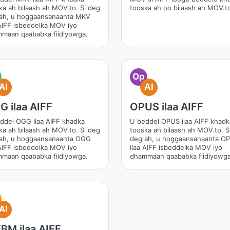
ka ah bilaash ah MOV.to. Si deg
tooska ah oo bilaash ah MOV.t
ah, u hoggaansanaanta MKV
 AIFF isbeddelka MOV iyo
maan qaababka fiidiyowga.
Op
AI
AI
 ilaa AIFF
OPUS ilaa AIFF
ddel OGG ilaa AIFF khadka
U beddel OPUS ilaa AIFF khadk
ka ah bilaash ah MOV.to. Si deg
tooska ah bilaash ah MOV.to. S
ah, u hoggaansanaanta OGG
deg ah, u hoggaansanaanta O
 AIFF isbeddelka MOV iyo
ilaa AIFF isbeddelka MOV iyo
maan qaababka fiidiyowga.
dhammaan qaababka fiidiyowga
AI
BM ilaa AIFF