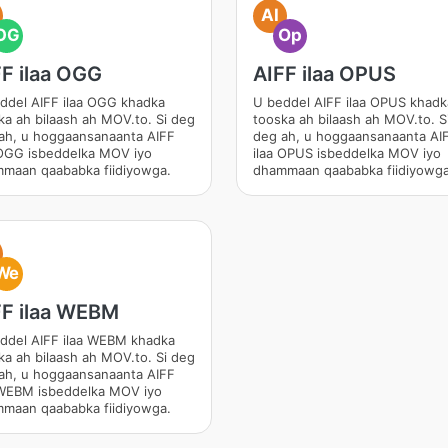
AI
OG
Op
F ilaa OGG
AIFF ilaa OPUS
ddel AIFF ilaa OGG khadka
U beddel AIFF ilaa OPUS khadk
ka ah bilaash ah MOV.to. Si deg
tooska ah bilaash ah MOV.to. S
ah, u hoggaansanaanta AIFF
deg ah, u hoggaansanaanta AI
 OGG isbeddelka MOV iyo
ilaa OPUS isbeddelka MOV iyo
maan qaababka fiidiyowga.
dhammaan qaababka fiidiyowga
We
FF ilaa WEBM
ddel AIFF ilaa WEBM khadka
ka ah bilaash ah MOV.to. Si deg
ah, u hoggaansanaanta AIFF
 WEBM isbeddelka MOV iyo
maan qaababka fiidiyowga.