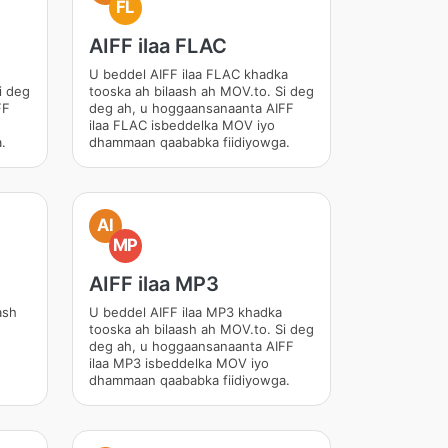
FL
AIFF ilaa FLAC
U beddel AIFF ilaa FLAC khadka
i deg
tooska ah bilaash ah MOV.to. Si deg
FF
deg ah, u hoggaansanaanta AIFF
ilaa FLAC isbeddelka MOV iyo
.
dhammaan qaababka fiidiyowga.
AI
MP
AIFF ilaa MP3
ash
U beddel AIFF ilaa MP3 khadka
tooska ah bilaash ah MOV.to. Si deg
deg ah, u hoggaansanaanta AIFF
ilaa MP3 isbeddelka MOV iyo
dhammaan qaababka fiidiyowga.