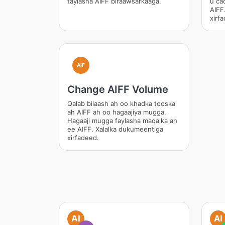
faylasha AIFF biraawsarkaaga.
u ca
AIFF
xirf
AIF
Change AIFF Volume
Qalab bilaash ah oo khadka tooska
ah AIFF ah oo hagaajiya mugga.
Hagaaji mugga faylasha maqalka ah
ee AIFF. Xalalka dukumeentiga
xirfadeed.
AI
AI