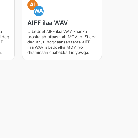
AI
WA
AIFF ilaa WAV
a
U beddel AIFF ilaa WAV khadka
i deg
tooska ah bilaash ah MOV.to. Si deg
FF
deg ah, u hoggaansanaanta AIFF
ilaa WAV isbeddelka MOV iyo
.
dhammaan qaababka fiidiyowga.