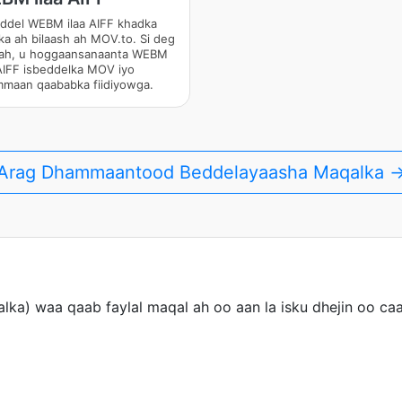
ddel WEBM ilaa AIFF khadka
ka ah bilaash ah MOV.to. Si deg
ah, u hoggaansanaanta WEBM
 AIFF isbeddelka MOV iyo
maan qaababka fiidiyowga.
Arag Dhammaantood Beddelayaasha Maqalka 
ka) waa qaab faylal maqal ah oo aan la isku dhejin oo caa