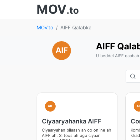
MOV
.to
MOV.to
AIFF Qalabka
AIFF Qala
AIF
U beddel AIFF qaabab 
AIF
AI
Ciyaaryahanka AIFF
Co
Ciyaaryahan bilaash ah oo online ah
Komb
AIFF ah. Si toos ah ugu ciyaar
khad