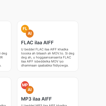
FL
AI
FLAC ilaa AIFF
U beddel FLAC ilaa AIFF khadka
i deg
tooska ah bilaash ah MOV.to. Si deg
MR
deg ah, u hoggaansanaanta FLAC
ilaa AIFF isbeddelka MOV iyo
.
dhammaan qaababka fiidiyowga.
MP
AI
MP3 ilaa AIFF
adka
U beddel MP3 ilaa AIFF khadka