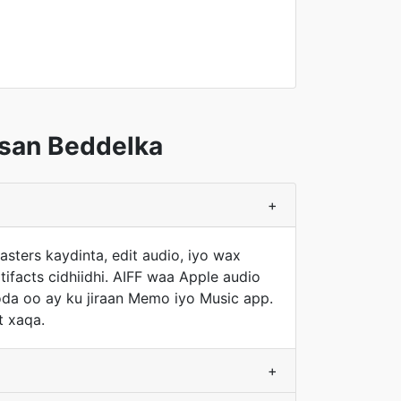
bsan Beddelka
+
asters kaydinta, edit audio, iyo wax
ifacts cidhiidhi. AIFF waa Apple audio
da oo ay ku jiraan Memo iyo Music app.
t xaqa.
+