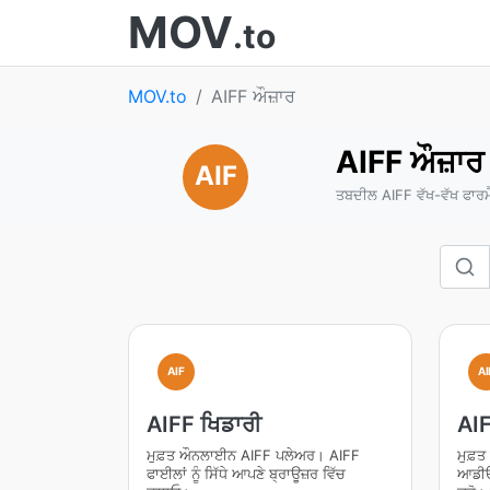
MOV
.to
MOV.to
AIFF ਔਜ਼ਾਰ
AIFF ਔਜ਼ਾਰ
AIF
ਤਬਦੀਲ AIFF ਵੱਖ-ਵੱਖ ਫਾਰਮੈਟ
AIF
AI
AIFF ਖਿਡਾਰੀ
AIF
ਮੁਫ਼ਤ ਔਨਲਾਈਨ AIFF ਪਲੇਅਰ। AIFF
ਮੁਫ਼
ਫਾਈਲਾਂ ਨੂੰ ਸਿੱਧੇ ਆਪਣੇ ਬ੍ਰਾਊਜ਼ਰ ਵਿੱਚ
ਆਡੀਓ 