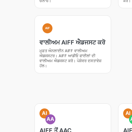
ਚਲਾਓ।
ਕਰੋ। 
AIF
ਵਾਲੀਅਮ AIFF ਐਡਜਸਟ ਕਰੋ
ਮੁਫ਼ਤ ਔਨਲਾਈਨ AIFF ਵਾਲੀਅਮ
ਐਡਜਸਟਰ। AIFF ਆਡੀਓ ਫਾਈਲਾਂ ਦੀ
ਵਾਲੀਅਮ ਐਡਜਸਟ ਕਰੋ। ਪੇਸ਼ੇਵਰ ਦਸਤਾਵੇਜ਼
ਹੱਲ।
AI
AI
AA
AIFF ਤੋਂ AAC
AIF