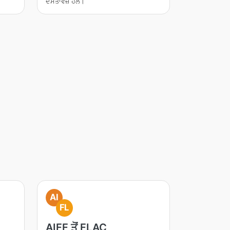
ਦਸਤਾਵੇਜ਼ ਹੱਲ।
AI
FL
AIFF ਤੋਂ FLAC