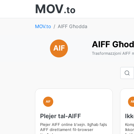
MOV
.to
MOV.to
AIFF Għodda
AIFF Għo
AIF
Trasformazzjoni AIFF m
AIF
AI
Plejer tal-AIFF
Ik
Plejer AIFF online b'xejn. Ilgħab fajls
Komp
AIFF direttament fil-browser
Ikko