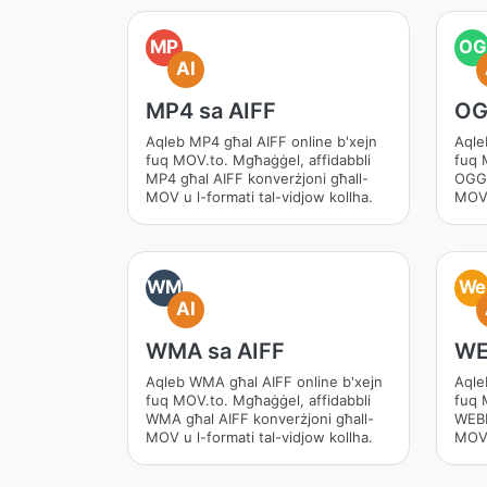
MP
OG
AI
MP4 sa AIFF
OG
Aqleb MP4 għal AIFF online b'xejn
Aqle
fuq MOV.to. Mgħaġġel, affidabbli
fuq 
MP4 għal AIFF konverżjoni għall-
OGG 
MOV u l-formati tal-vidjow kollha.
MOV 
WM
We
AI
WMA sa AIFF
WE
Aqleb WMA għal AIFF online b'xejn
Aqle
fuq MOV.to. Mgħaġġel, affidabbli
fuq 
WMA għal AIFF konverżjoni għall-
WEBM
MOV u l-formati tal-vidjow kollha.
MOV 