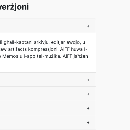
verżjoni
+
għall-kaptani arkivju, editjar awdjo, u
law artifacts kompressjoni. AIFF huwa l-
ce Memos u l-app tal-mużika. AIFF jaħżen
+
+
+
+