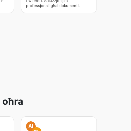
d-
f'wieħed. Soluzzjonijiet
professjonali għal dokumenti.
 oħra
AI