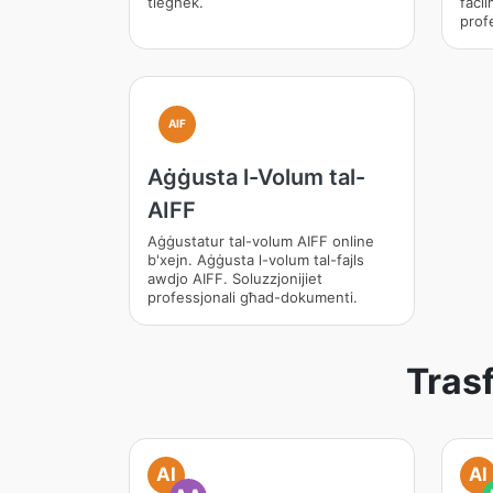
tiegħek.
faċil
prof
AIF
Aġġusta l-Volum tal-
AIFF
Aġġustatur tal-volum AIFF online
b'xejn. Aġġusta l-volum tal-fajls
awdjo AIFF. Soluzzjonijiet
professjonali għad-dokumenti.
Tras
AI
AI