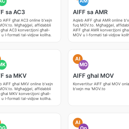
AC
AM
FF sa AC3
AIFF sa AMR
b AIFF għal AC3 online b'xejn
Aqleb AIFF għal AMR online b'x
MOV.to. Mgħaġġel, affidabbli
fuq MOV.to. Mgħaġġel, affidabb
 għal AC3 konverżjoni għall-
AIFF għal AMR konverżjoni għal
u l-formati tal-vidjow kollha.
MOV u l-formati tal-vidjow koll
AI
MK
MO
FF sa MKV
AIFF għal MOV
b AIFF għal MKV online b'xejn
Konvertitur AIFF għal MOV onla
MOV.to. Mgħaġġel, affidabbli
b'xejn ma 'MOV.to
 għal MKV konverżjoni għall-
u l-formati tal-vidjow kollha.
AI
OG
Op