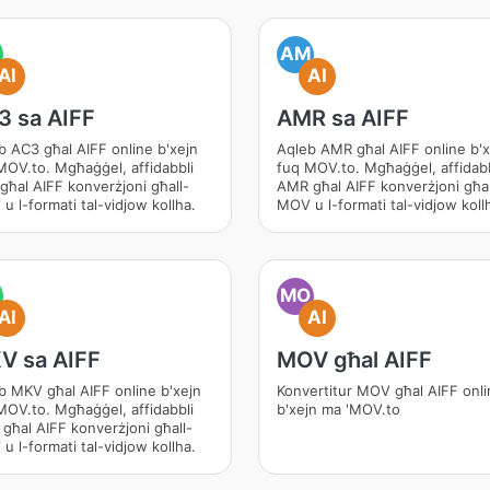
AM
AI
AI
3 sa AIFF
AMR sa AIFF
b AC3 għal AIFF online b'xejn
Aqleb AMR għal AIFF online b'x
MOV.to. Mgħaġġel, affidabbli
fuq MOV.to. Mgħaġġel, affidabb
għal AIFF konverżjoni għall-
AMR għal AIFF konverżjoni għal
u l-formati tal-vidjow kollha.
MOV u l-formati tal-vidjow koll
MO
AI
AI
V sa AIFF
MOV għal AIFF
b MKV għal AIFF online b'xejn
Konvertitur MOV għal AIFF onli
MOV.to. Mgħaġġel, affidabbli
b'xejn ma 'MOV.to
għal AIFF konverżjoni għall-
u l-formati tal-vidjow kollha.