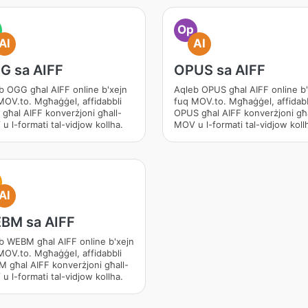
Op
AI
AI
G sa AIFF
OPUS sa AIFF
b OGG għal AIFF online b'xejn
Aqleb OPUS għal AIFF online b'
MOV.to. Mgħaġġel, affidabbli
fuq MOV.to. Mgħaġġel, affidabb
għal AIFF konverżjoni għall-
OPUS għal AIFF konverżjoni għa
u l-formati tal-vidjow kollha.
MOV u l-formati tal-vidjow koll
AI
BM sa AIFF
b WEBM għal AIFF online b'xejn
MOV.to. Mgħaġġel, affidabbli
 għal AIFF konverżjoni għall-
u l-formati tal-vidjow kollha.