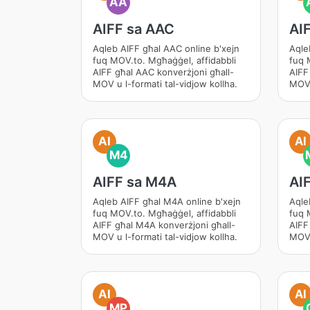
AA
AIFF sa AAC
AI
Aqleb AIFF għal AAC online b'xejn
Aqle
fuq MOV.to. Mgħaġġel, affidabbli
fuq 
AIFF għal AAC konverżjoni għall-
AIFF
MOV u l-formati tal-vidjow kollha.
MOV 
AI
AI
M4
AIFF sa M4A
AI
Aqleb AIFF għal M4A online b'xejn
Aqle
fuq MOV.to. Mgħaġġel, affidabbli
fuq 
AIFF għal M4A konverżjoni għall-
AIFF
MOV u l-formati tal-vidjow kollha.
MOV 
AI
AI
MP