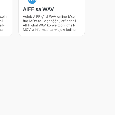
AIFF sa WAV
xejn
Aqleb AIFF għal WAV online b'xejn
li
fuq MOV.to. Mgħaġġel, affidabbli
ll-
AIFF għal WAV konverżjoni għall-
ha.
MOV u l-formati tal-vidjow kollha.