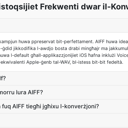
stoqsijiet Frekwenti dwar il-Kon
ampjun huwa ppreservat bit-perfettament. AIFF huwa ideali 
ll-ġdid jikkodifika l-awdjo bosta drabi mingħajr ma jakkumu
huwa l-default għall-applikazzjonijiet iOS ħafna inklużi Voi
wivalenti Apple-ġenb tal-WAV, bl-istess bit-bit fedeltà.
lf?
morru lura AIFF?
ra fuq AIFF tiegħi jgħixu l-konverżjoni?