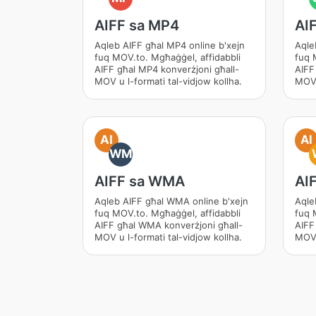
AIFF sa MP4
AI
Aqleb AIFF għal MP4 online b'xejn
Aqle
fuq MOV.to. Mgħaġġel, affidabbli
fuq 
AIFF għal MP4 konverżjoni għall-
AIFF
MOV u l-formati tal-vidjow kollha.
MOV 
AI
AI
WM
AIFF sa WMA
AI
Aqleb AIFF għal WMA online b'xejn
Aqle
fuq MOV.to. Mgħaġġel, affidabbli
fuq 
AIFF għal WMA konverżjoni għall-
AIFF
MOV u l-formati tal-vidjow kollha.
MOV 