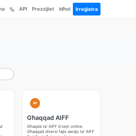
ha
API
Prezzijiet
Idħol
Irreġistra
AIF
Għaqqad AIFF
a'
Għaqda ta' AIFF b'xejn online.
Għaqqad diversi fajls awdjo ta' AIFF