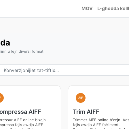
MOV
L-għodda koll
dda
inn u lejn diversi formati
F
AIF
kompressa AIFF
Trim AIFF
ressur AIFF online b'xejn.
Trimmer AIFF online b'xejn. Aqt
mpressa fajls awdjo AIFF
fajls awdjo AIFF faċilment.