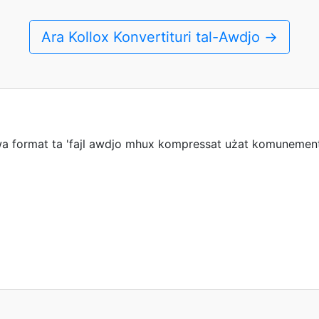
Ara Kollox Konvertituri tal-Awdjo →
wa format ta 'fajl awdjo mhux kompressat użat komunement 