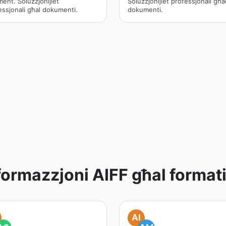
ment. Soluzzjonijiet
Soluzzjonijiet professjonali għa
essjonali għal dokumenti.
dokumenti.
formazzjoni AIFF għal formati
AI