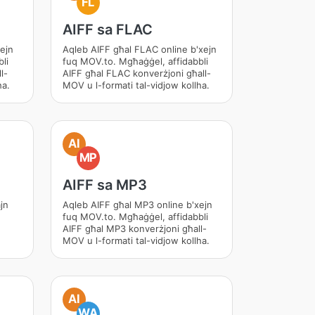
FL
AIFF sa FLAC
ejn
Aqleb AIFF għal FLAC online b'xejn
li
fuq MOV.to. Mgħaġġel, affidabbli
l-
AIFF għal FLAC konverżjoni għall-
ha.
MOV u l-formati tal-vidjow kollha.
AI
MP
AIFF sa MP3
jn
Aqleb AIFF għal MP3 online b'xejn
fuq MOV.to. Mgħaġġel, affidabbli
AIFF għal MP3 konverżjoni għall-
MOV u l-formati tal-vidjow kollha.
AI
WA