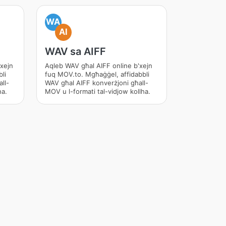
WA
AI
WAV sa AIFF
xejn
Aqleb WAV għal AIFF online b'xejn
li
fuq MOV.to. Mgħaġġel, affidabbli
ll-
WAV għal AIFF konverżjoni għall-
ha.
MOV u l-formati tal-vidjow kollha.