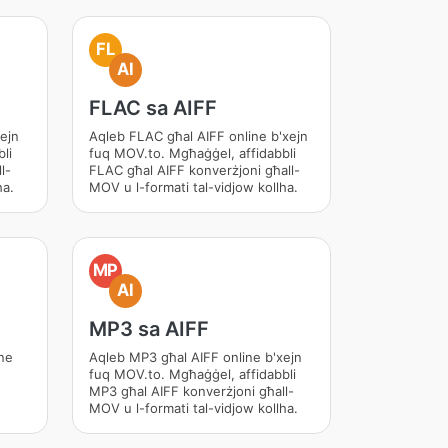
FL
AI
FLAC sa AIFF
ejn
Aqleb FLAC għal AIFF online b'xejn
li
fuq MOV.to. Mgħaġġel, affidabbli
l-
FLAC għal AIFF konverżjoni għall-
ha.
MOV u l-formati tal-vidjow kollha.
MP
AI
MP3 sa AIFF
ne
Aqleb MP3 għal AIFF online b'xejn
fuq MOV.to. Mgħaġġel, affidabbli
MP3 għal AIFF konverżjoni għall-
MOV u l-formati tal-vidjow kollha.