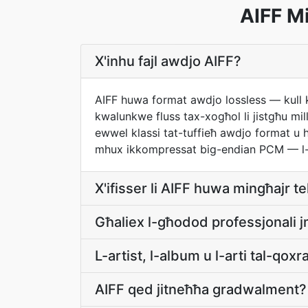
AIFF Mi
X'inhu fajl awdjo AIFF?
AIFF huwa format awdjo lossless — kull k
kwalunkwe fluss tax-xogħol li jistgħu mi
ewwel klassi tat-tuffieħ awdjo format u 
mhux ikkompressat big-endian PCM — l-ek
X'ifisser li AIFF huwa mingħajr te
Għaliex l-għodod professjonali j
L-artist, l-album u l-arti tal-qox
AIFF qed jitneħħa gradwalment?