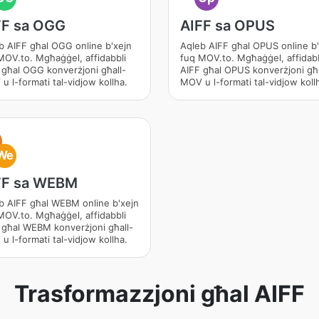
FF sa OGG
AIFF sa OPUS
b AIFF għal OGG online b'xejn
Aqleb AIFF għal OPUS online b'
MOV.to. Mgħaġġel, affidabbli
fuq MOV.to. Mgħaġġel, affidabb
 għal OGG konverżjoni għall-
AIFF għal OPUS konverżjoni għa
u l-formati tal-vidjow kollha.
MOV u l-formati tal-vidjow koll
We
FF sa WEBM
b AIFF għal WEBM online b'xejn
MOV.to. Mgħaġġel, affidabbli
 għal WEBM konverżjoni għall-
u l-formati tal-vidjow kollha.
Trasformazzjoni għal AIFF