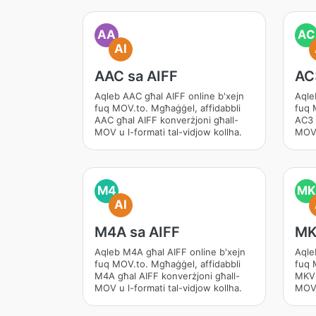
AA
AC
AI
AAC sa AIFF
AC
Aqleb AAC għal AIFF online b'xejn
Aqle
fuq MOV.to. Mgħaġġel, affidabbli
fuq 
AAC għal AIFF konverżjoni għall-
AC3 
MOV u l-formati tal-vidjow kollha.
MOV 
M4
MK
AI
M4A sa AIFF
MK
Aqleb M4A għal AIFF online b'xejn
Aqle
fuq MOV.to. Mgħaġġel, affidabbli
fuq 
M4A għal AIFF konverżjoni għall-
MKV 
MOV u l-formati tal-vidjow kollha.
MOV 