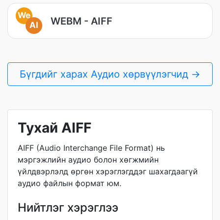
We
WEBM - AIFF
AI
Бүгдийг харах Аудио хөрвүүлэгчид →
Тухай AIFF
AIFF (Audio Interchange File Format) нь
мэргэжлийн аудио болон хөгжмийн
үйлдвэрлэлд өргөн хэрэглэгддэг шахагдаагүй
аудио файлын формат юм.
Нийтлэг хэрэглээ