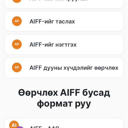
AIFF-ийг таслах
AIF
AIFF-ийг нэгтгэх
AIF
AIFF дууны хүчдэлийг өөрчлөх
AIF
Өөрчлөх AIFF бусад
формат руу
AI