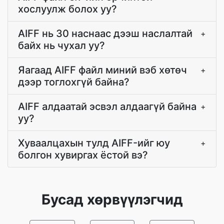
хослуулж болох уу?
AIFF нь 30 наснаас дээш наслалтай
+
байх нь чухал уу?
Яагаад AIFF файл миний вэб хөтөч
+
дээр тоглохгүй байна?
AIFF алдаатай эсвэл алдаагүй байна
+
уу?
Хуваалцахын тулд AIFF-ийг юу
+
болгон хувиргах ёстой вэ?
Бусад хөрвүүлэгчид