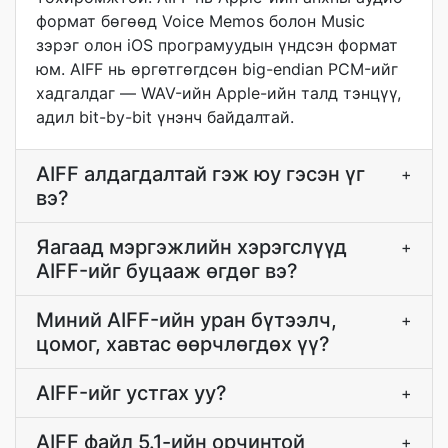
формат бөгөөд Voice Memos болон Music
зэрэг олон iOS програмуудын үндсэн формат
юм. AIFF нь өргөтгөгдсөн big-endian PCM-ийг
хадгалдаг — WAV-ийн Apple-ийн талд тэнцүү,
адил bit-by-bit үнэнч байдалтай.
AIFF алдагдалтай гэж юу гэсэн үг
+
вэ?
Яагаад мэргэжлийн хэрэгслүүд
+
AIFF-ийг буцааж өгдөг вэ?
Миний AIFF-ийн уран бүтээлч,
+
цомог, хавтас өөрчлөгдөх үү?
AIFF-ийг устгах уу?
+
AIFF файл 5.1-ийн орчинтой
+