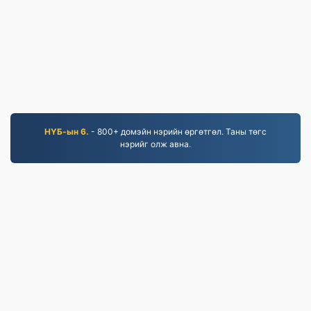
НҮБ-ын 6.
- 800+ домэйн нэрийн өргөтгөл. Таны төгс
нэрийг олж авна.
MOV.to
237,126 2019 оноос хойш хөрвүүлсэн файлууд
Нууцлалын бодлого
|
Үйлчилгээний нөхцөл
|
Бидний тухай
|
Холбоо барих
|
API
|
Жишээ
|
Програмыг суулгах
© 2026 MOV.to
|
VPS.org
LLC | Бүтээгч
nadermx