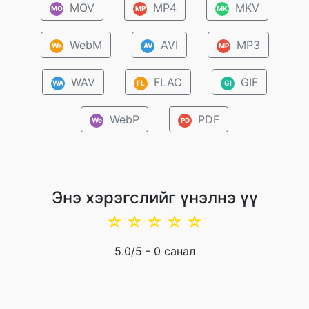
MOV
MP4
MKV
MO
MP
MK
WebM
AVI
MP3
We
AV
MP
WAV
FLAC
GIF
WA
FL
GI
WebP
PDF
We
PD
Энэ хэрэгслийг үнэлнэ үү
☆
☆
☆
☆
☆
5.0
/5 -
0
санал