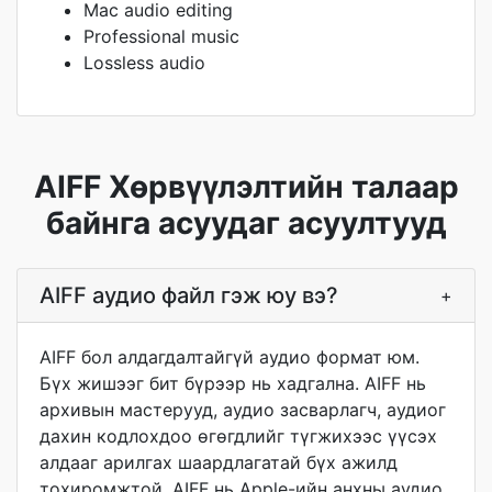
Mac audio editing
Professional music
Lossless audio
AIFF Хөрвүүлэлтийн талаар
байнга асуудаг асуултууд
AIFF аудио файл гэж юу вэ?
+
AIFF бол алдагдалтайгүй аудио формат юм.
Бүх жишээг бит бүрээр нь хадгална. AIFF нь
архивын мастерууд, аудио засварлагч, аудиог
дахин кодлохдоо өгөгдлийг түгжихээс үүсэх
алдааг арилгах шаардлагатай бүх ажилд
тохиромжтой. AIFF нь Apple-ийн анхны аудио