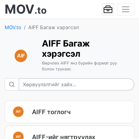
MOV
.to
MOV.to
AIFF Багаж хэрэгсэл
AIFF Багаж
хэрэгсэл
AIF
Өөрчлөх AIFF янз бүрийн формат руу
болон түүнээс
AIFF тоглогч
AIF
AIFF-ийг нягтруулах
AIF