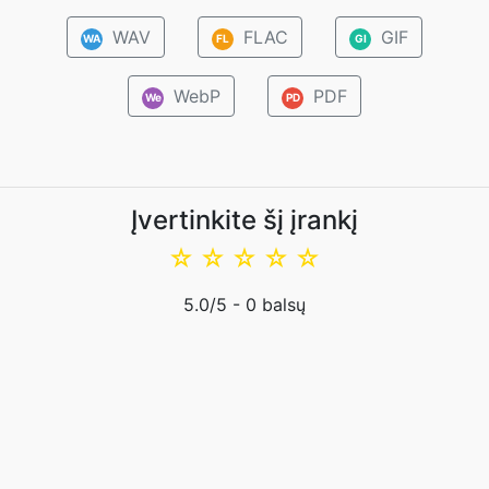
WAV
FLAC
GIF
WA
FL
GI
WebP
PDF
We
PD
Įvertinkite šį įrankį
☆
☆
☆
☆
☆
5.0
/5 -
0
balsų