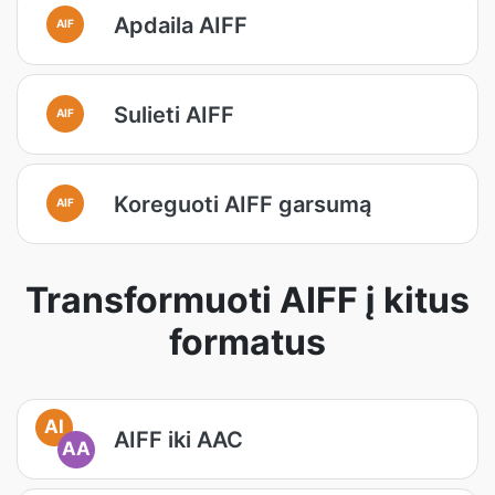
Apdaila AIFF
AIF
Sulieti AIFF
AIF
Koreguoti AIFF garsumą
AIF
Transformuoti AIFF į kitus
formatus
AI
AIFF iki AAC
AA