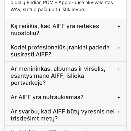
didelių Endian PCM - Apple-pusė ekvivalentas
WAV, su tuo pačiu bitų ištikimybe.
Ką reiškia, kad AIFF yra netekęs
+
nuostolių?
Kodėl profesionalūs įrankiai padeda
+
susirasti AIFF?
Ar menininkas, albumas ir viršelis,
+
esantys mano AIFF, išlieka
pertvarkoje?
Ar AIFF yra nutraukiamas?
+
Ar svarbu, kad AIFF būtų vyresnis nei
+
trisdešimt metų?