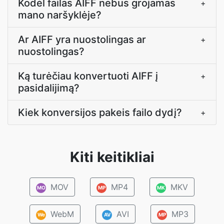
Kodėl failas AIFF nebus grojamas
+
mano naršyklėje?
Ar AIFF yra nuostolingas ar
+
nuostolingas?
Ką turėčiau konvertuoti AIFF į
+
pasidalijimą?
Kiek konversijos pakeis failo dydį?
+
Kiti keitikliai
MOV
MP4
MKV
MO
MP
MK
WebM
AVI
MP3
We
AV
MP