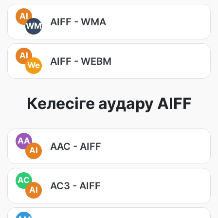
AI
AIFF - WMA
WM
AI
AIFF - WEBM
We
Келесіге аудару AIFF
AA
AAC - AIFF
AI
AC
AC3 - AIFF
AI