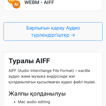
WEBM - AIFF
AI
Барлығын қарау Аудио
түрлендіргіштер →
Туралы AIFF
AIFF (Audio Interchange File Format) – кәсіби
аудио және музыка өндірісінде жиі
қолданылатын қысылмаған аудио файл пішімі.
Жалпы қолданылуы
Mac audio editing