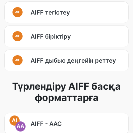
AIFF тегістеу
AIF
AIFF біріктіру
AIF
AIFF дыбыс деңгейін реттеу
AIF
Түрлендіру AIFF басқа
форматтарға
AI
AIFF - AAC
AA