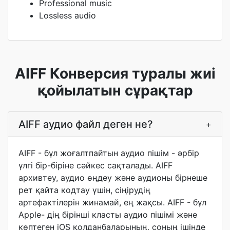
Professional music
Lossless audio
AIFF Конверсия туралы жиі
қойылатын сұрақтар
AIFF аудио файл деген не?
+
AIFF - бұл жоғалтпайтын аудио пішім - әрбір
үлгі бір-біріне сәйкес сақталады. AIFF
архивтеу, аудио өңдеу және аудионы бірнеше
рет қайта кодтау үшін, сіңірудің
артефактілерін жинамай, ең жақсы. AIFF - бұл
Apple- дің бірінші класты аудио пішімі және
көптеген iOS қолданбаларының, соның ішінде