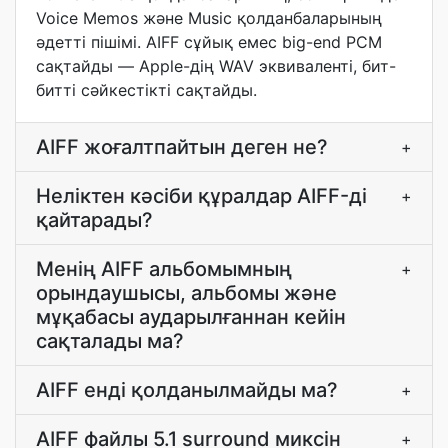
Voice Memos және Music қолданбаларының
әдетті пішімі. AIFF сұйық емес big-end PCM
сақтайды — Apple-дің WAV эквиваленті, бит-
битті сәйкестікті сақтайды.
AIFF жоғалтпайтын деген не?
+
Неліктен кәсіби құралдар AIFF-ді
+
қайтарады?
Менің AIFF альбомымның
+
орындаушысы, альбомы және
мұқабасы аударылғаннан кейін
сақталады ма?
AIFF енді қолданылмайды ма?
+
AIFF файлы 5.1 surround миксін
+