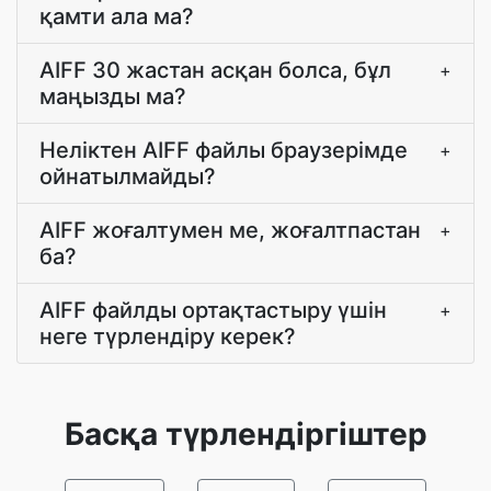
қамти ала ма?
AIFF 30 жастан асқан болса, бұл
+
маңызды ма?
Неліктен AIFF файлы браузерімде
+
ойнатылмайды?
AIFF жоғалтумен ме, жоғалтпастан
+
ба?
AIFF файлды ортақтастыру үшін
+
неге түрлендіру керек?
Басқа түрлендіргіштер