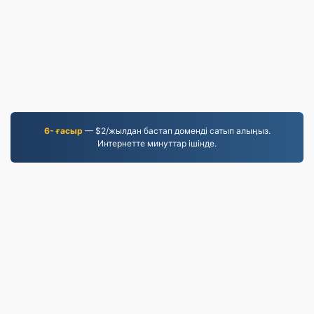
6- ғасыр
— $2/жылдан бастап доменді сатып алыңыз.
Интернетте минуттар ішінде.
MOV.to
236,812 2019 жылдан бері түрлендірілген файлдар
Құпиялылық саясаты
|
Қызмет көрсету шарттары
|
Біз туралы
|
Бізбен хабарласыңы
|
API
|
Үлгілер
|
Қолданбаны орнату
© 2026 MOV.to
|
VPS.org
LLC | Жасаған
nadermx