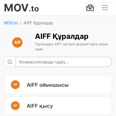
MOV
.to
MOV.to
AIFF Құралдар
AIFF Құралдар
AIF
Түрлендіру AIFF әртүрлі форматтарға және
одан
AIFF ойыншысы
AIF
AIFF қысу
AIF