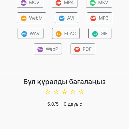
MOV
MP4
MKV
MO
MP
MK
WebM
AVI
MP3
We
AV
MP
WAV
FLAC
GIF
WA
FL
GI
WebP
PDF
We
PD
Бұл құралды бағалаңыз
☆
☆
☆
☆
☆
5.0
/5 -
0
дауыс