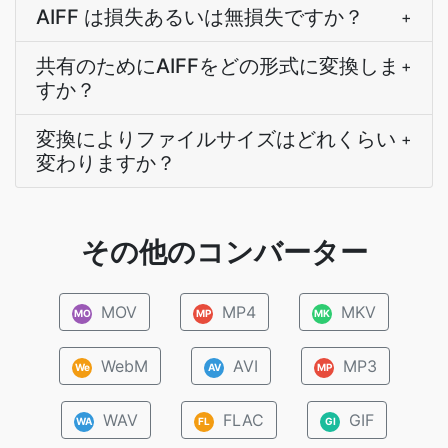
AIFF は損失あるいは無損失ですか？
+
共有のためにAIFFをどの形式に変換しま
+
すか？
変換によりファイルサイズはどれくらい
+
変わりますか？
その他のコンバーター
MOV
MP4
MKV
MO
MP
MK
WebM
AVI
MP3
We
AV
MP
WAV
FLAC
GIF
WA
FL
GI