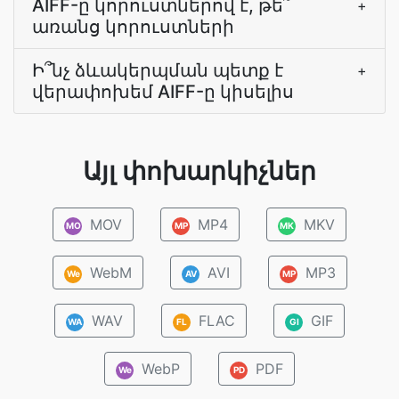
AIFF-ը կորուստներով է, թե՞
+
առանց կորուստների
Ի՞նչ ձևակերպման պետք է
+
վերափոխեմ AIFF-ը կիսելիս
Այլ փոխարկիչներ
MOV
MP4
MKV
MO
MP
MK
WebM
AVI
MP3
We
AV
MP
WAV
FLAC
GIF
WA
FL
GI
WebP
PDF
We
PD