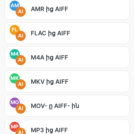
AM
AMR ից AIFF
AI
FL
FLAC ից AIFF
AI
M4
M4A ից AIFF
AI
MK
MKV ից AIFF
AI
MO
MOV- ը AIFF- ին
AI
MP
MP3 ից AIFF
AI