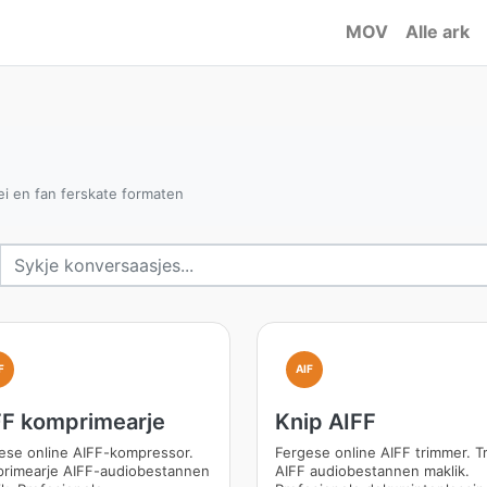
MOV
Alle ark
ei en fan ferskate formaten
F
AIF
FF komprimearje
Knip AIFF
ese online AIFF-kompressor.
Fergese online AIFF trimmer. T
rimearje AIFF-audiobestannen
AIFF audiobestannen maklik.