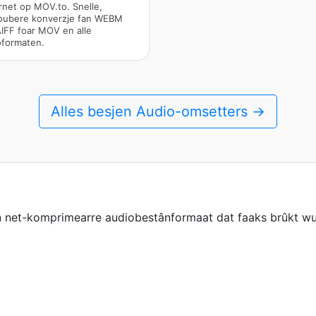
rnet op MOV.to. Snelle,
oubere konverzje fan WEBM
AIFF foar MOV en alle
oformaten.
Alles besjen Audio-omsetters →
 in net-komprimearre audiobestânformaat dat faaks brûkt wu