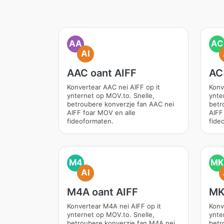
AA
AC
AI
AAC oant AIFF
AC
Konvertear AAC nei AIFF op it
Konv
ynternet op MOV.to. Snelle,
ynte
betroubere konverzje fan AAC nei
betr
AIFF foar MOV en alle
AIFF
fideoformaten.
fide
M4
MK
AI
M4A oant AIFF
MK
Konvertear M4A nei AIFF op it
Konv
ynternet op MOV.to. Snelle,
ynte
betroubere konverzje fan M4A nei
betr