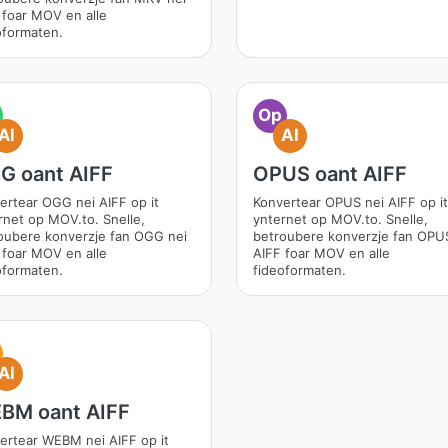
 foar MOV en alle
oformaten.
Op
AI
AI
G oant AIFF
OPUS oant AIFF
ertear OGG nei AIFF op it
Konvertear OPUS nei AIFF op it
rnet op MOV.to. Snelle,
ynternet op MOV.to. Snelle,
oubere konverzje fan OGG nei
betroubere konverzje fan OPU
 foar MOV en alle
AIFF foar MOV en alle
oformaten.
fideoformaten.
AI
BM oant AIFF
ertear WEBM nei AIFF op it