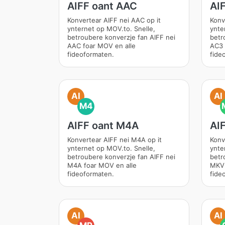
AIFF oant AAC
AI
Konvertear AIFF nei AAC op it
Konv
ynternet op MOV.to. Snelle,
ynte
betroubere konverzje fan AIFF nei
betr
AAC foar MOV en alle
AC3 
fideoformaten.
fide
AI
AI
M4
AIFF oant M4A
AI
Konvertear AIFF nei M4A op it
Konv
ynternet op MOV.to. Snelle,
ynte
betroubere konverzje fan AIFF nei
betr
M4A foar MOV en alle
MKV 
fideoformaten.
fide
AI
AI