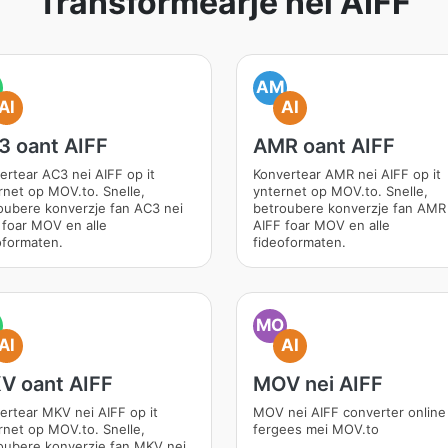
Transformearje nei AIFF
AM
AI
AI
3 oant AIFF
AMR oant AIFF
ertear AC3 nei AIFF op it
Konvertear AMR nei AIFF op it
rnet op MOV.to. Snelle,
ynternet op MOV.to. Snelle,
oubere konverzje fan AC3 nei
betroubere konverzje fan AMR
 foar MOV en alle
AIFF foar MOV en alle
oformaten.
fideoformaten.
MO
AI
AI
V oant AIFF
MOV nei AIFF
ertear MKV nei AIFF op it
MOV nei AIFF converter online
rnet op MOV.to. Snelle,
fergees mei MOV.to
oubere konverzje fan MKV nei