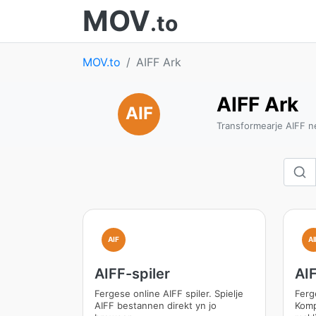
MOV
.to
MOV.to
AIFF Ark
AIFF Ark
AIF
Transformearje AIFF n
AIF
AI
AIFF-spiler
AI
Fergese online AIFF spiler. Spielje
Ferg
AIFF bestannen direkt yn jo
Komp