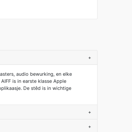
+
masters, audio bewurking, en elke
IFF is in earste klasse Apple
likaasje. De stêd is in wichtige
+
+