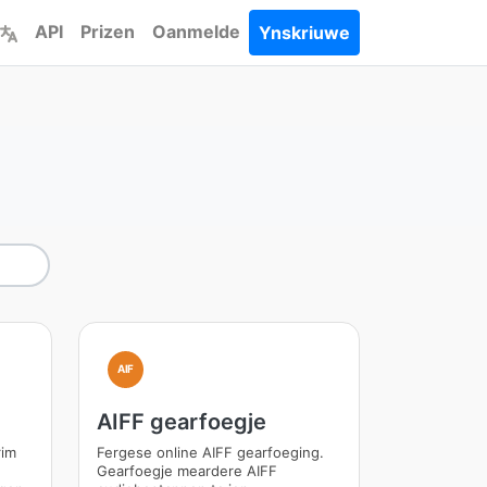
API
Prizen
Oanmelde
Ynskriuwe
AIF
AIFF gearfoegje
rim
Fergese online AIFF gearfoeging.
Gearfoegje meardere AIFF