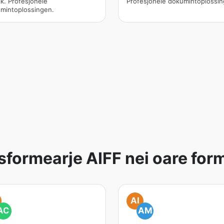
ik. Profesjonele
Profesjonele dokumintoplossin
mintoplossingen.
sformearje AIFF nei oare for
AI
AC
AM