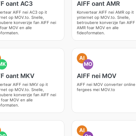
FF oant AC3
AIFF oant AMR
ertear AIFF nei AC3 op it
Konvertear AIFF nei AMR op it
rnet op MOV.to. Snelle,
ynternet op MOV.to. Snelle,
oubere konverzje fan AIFF nei
betroubere konverzje fan AIFF
foar MOV en alle
AMR foar MOV en alle
oformaten.
fideoformaten.
AI
MK
MO
FF oant MKV
AIFF nei MOV
ertear AIFF nei MKV op it
AIFF nei MOV converter online
rnet op MOV.to. Snelle,
fergees mei MOV.to
oubere konverzje fan AIFF nei
foar MOV en alle
oformaten.
AI