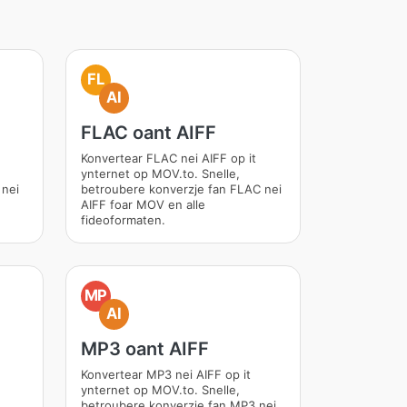
FL
AI
FLAC oant AIFF
Konvertear FLAC nei AIFF op it
ynternet op MOV.to. Snelle,
 nei
betroubere konverzje fan FLAC nei
AIFF foar MOV en alle
fideoformaten.
MP
AI
MP3 oant AIFF
Konvertear MP3 nei AIFF op it
ynternet op MOV.to. Snelle,
betroubere konverzje fan MP3 nei