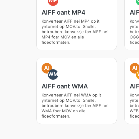
MP
AIFF oant MP4
AI
Konvertear AIFF nei MP4 op it
Konv
ynternet op MOV.to. Snelle,
ynte
betroubere konverzje fan AIFF nei
betr
MP4 foar MOV en alle
OGG 
fideoformaten.
fide
AI
AI
WM
AIFF oant WMA
AI
Konvertear AIFF nei WMA op it
Konv
ynternet op MOV.to. Snelle,
ynte
betroubere konverzje fan AIFF nei
betr
WMA foar MOV en alle
WEBM
fideoformaten.
fide