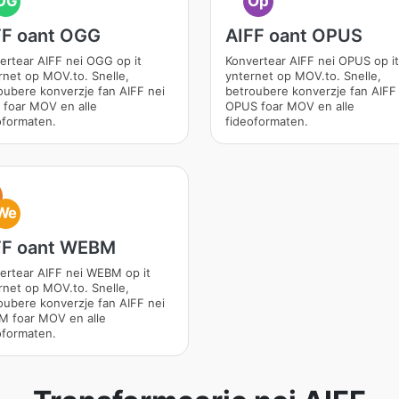
OG
Op
FF oant OGG
AIFF oant OPUS
ertear AIFF nei OGG op it
Konvertear AIFF nei OPUS op it
rnet op MOV.to. Snelle,
ynternet op MOV.to. Snelle,
oubere konverzje fan AIFF nei
betroubere konverzje fan AIFF
foar MOV en alle
OPUS foar MOV en alle
oformaten.
fideoformaten.
We
FF oant WEBM
ertear AIFF nei WEBM op it
rnet op MOV.to. Snelle,
oubere konverzje fan AIFF nei
 foar MOV en alle
oformaten.