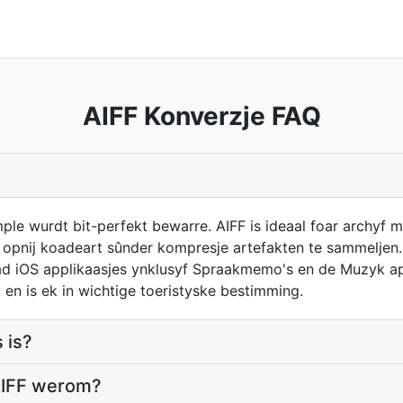
AIFF Konverzje FAQ
mple wurdt bit-perfekt bewarre. AIFF is ideaal foar archyf 
opnij koadeart sûnder kompresje artefakten te sammeljen. A
oad iOS applikaasjes ynklusyf Spraakmemo's en de Muzyk app
 en is ek in wichtige toeristyske bestimming.
s is?
AIFF werom?