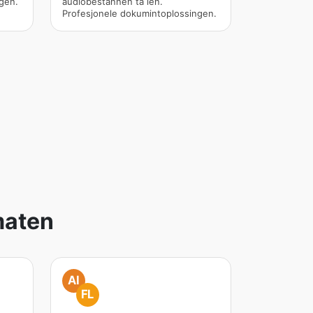
gen.
audiobestannen ta ien.
Profesjonele dokumintoplossingen.
maten
AI
FL