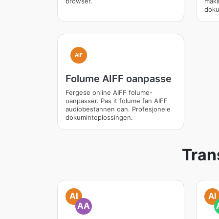
browser.
makl
doku
AIF
Folume AIFF oanpasse
Fergese online AIFF folume-
oanpasser. Pas it folume fan AIFF
audiobestannen oan. Profesjonele
dokumintoplossingen.
Tran
AI
AI
AA