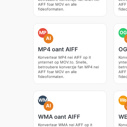
AIFF foar MOV en alle
AIFF
fideoformaten.
fide
MP
OG
AI
MP4 oant AIFF
OG
Konvertear MP4 nei AIFF op it
Konv
ynternet op MOV.to. Snelle,
ynte
betroubere konverzje fan MP4 nei
betr
AIFF foar MOV en alle
AIFF
fideoformaten.
fide
WM
We
AI
WMA oant AIFF
WE
Konvertear WMA nei AIFF op it
Konv