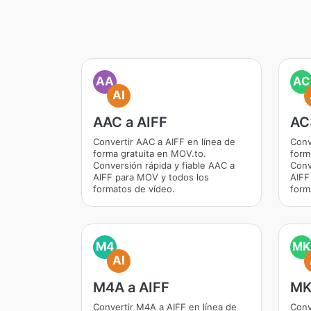
AA
AC
AI
AAC a AIFF
AC
Convertir AAC a AIFF en línea de
Conv
forma gratuita en MOV.to.
form
Conversión rápida y fiable AAC a
Conv
AIFF para MOV y todos los
AIFF
formatos de vídeo.
form
M4
MK
AI
M4A a AIFF
MK
Convertir M4A a AIFF en línea de
Conv