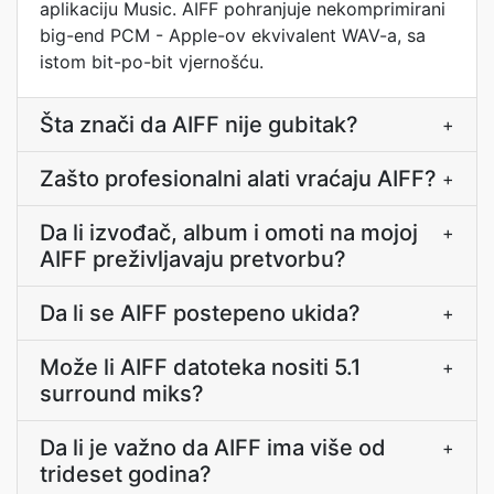
aplikaciju Music. AIFF pohranjuje nekomprimirani
big-end PCM - Apple-ov ekvivalent WAV-a, sa
istom bit-po-bit vjernošću.
Šta znači da AIFF nije gubitak?
+
Zašto profesionalni alati vraćaju AIFF?
+
Da li izvođač, album i omoti na mojoj
+
AIFF preživljavaju pretvorbu?
Da li se AIFF postepeno ukida?
+
Može li AIFF datoteka nositi 5.1
+
surround miks?
Da li je važno da AIFF ima više od
+
trideset godina?