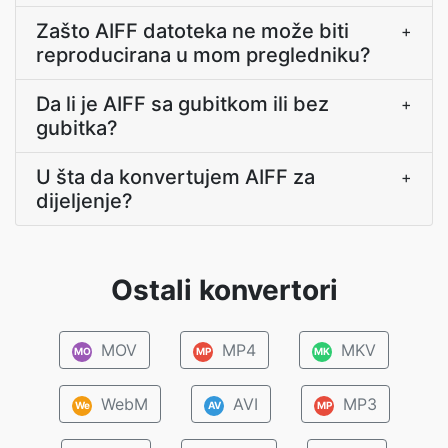
Zašto AIFF datoteka ne može biti
+
reproducirana u mom pregledniku?
Da li je AIFF sa gubitkom ili bez
+
gubitka?
U šta da konvertujem AIFF za
+
dijeljenje?
Ostali konvertori
MOV
MP4
MKV
MO
MP
MK
WebM
AVI
MP3
We
AV
MP