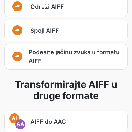
Odreži AIFF
AIF
Spoji AIFF
AIF
Podesite jačinu zvuka u formatu
AIF
AIFF
Transformirajte AIFF u
druge formate
AI
AIFF do AAC
AA