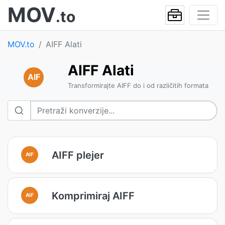
MOV
.to
MOV.to
AIFF Alati
AIFF Alati
AIF
Transformirajte AIFF do i od različitih formata
AIFF plejer
AIF
Komprimiraj AIFF
AIF