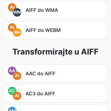
AI
AIFF do WMA
WM
AI
AIFF do WEBM
We
Transformirajte u AIFF
AA
AAC do AIFF
AI
AC
AC3 do AIFF
AI
AM