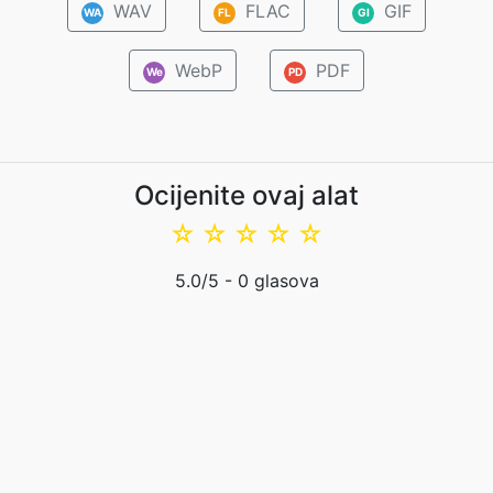
WAV
FLAC
GIF
WA
FL
GI
WebP
PDF
We
PD
Ocijenite ovaj alat
☆
☆
☆
☆
☆
5.0
/5 -
0
glasova