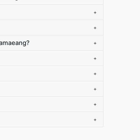
+
+
tsamaeang?
+
+
+
+
+
+