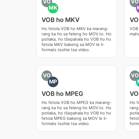
VO
VO
MK
VOB ho MKV
VO
Ho fetola VOB ho MKV ka marang-
VOB 
rang ka ho sa feleng ho MOV.to. Ho
maha
potlaka, ho tšepahala ho VOB ho ho
fetola MKV bakeng sa MOV le li-
formats tsohle tsa video.
VO
VO
MP
VOB ho MPEG
VO
Ho fetola VOB ho MPEG ka marang-
Ho f
rang ka ho sa feleng ho MOV.to. Ho
rang
potlaka, ho tšepahala ho VOB ho ho
potl
fetola MPEG bakeng sa MOV le li-
feto
formats tsohle tsa video.
form