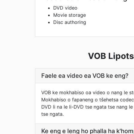
DVD video
Movie storage
Disc authoring
VOB Lipots
Faele ea video ea VOB ke eng?
VOB ke mokhabiso oa video o nang le strea
Mokhabiso o fapaneng o tšehetsa codecs 
DVD li na le li-DVD tse ngata tse nang le l
tse ngata.
Ke eng e leng ho phalla ha k'ho