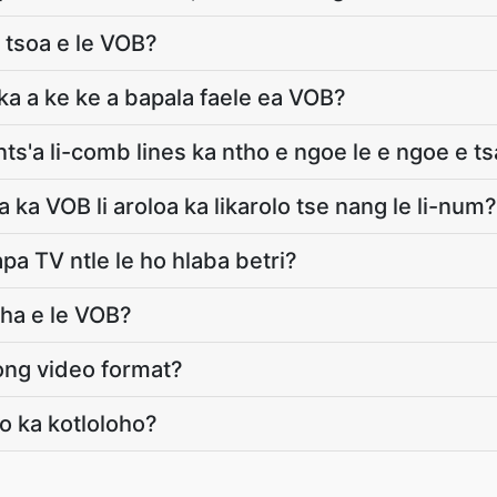
i tsoa e le VOB?
a a ke ke a bapala faele ea VOB?
ts'a li-comb lines ka ntho e ngoe le e ngoe e 
 ka VOB li aroloa ka likarolo tse nang le li-num?
pa TV ntle le ho hlaba betri?
cha e le VOB?
ng video format?
o ka kotloloho?