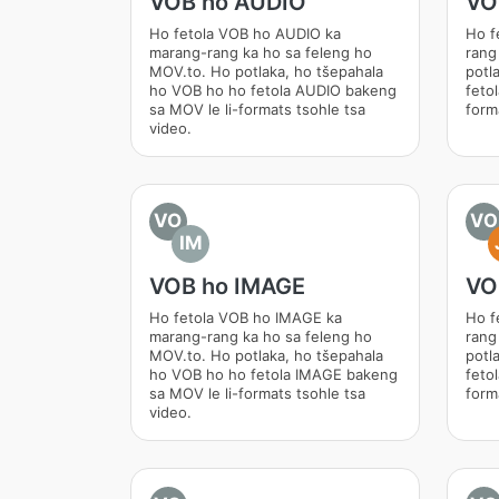
VOB ho AUDIO
VO
Ho fetola VOB ho AUDIO ka
Ho f
marang-rang ka ho sa feleng ho
rang
MOV.to. Ho potlaka, ho tšepahala
potl
ho VOB ho ho fetola AUDIO bakeng
feto
sa MOV le li-formats tsohle tsa
form
video.
VO
VO
IM
VOB ho IMAGE
VO
Ho fetola VOB ho IMAGE ka
Ho f
marang-rang ka ho sa feleng ho
rang
MOV.to. Ho potlaka, ho tšepahala
potl
ho VOB ho ho fetola IMAGE bakeng
feto
sa MOV le li-formats tsohle tsa
form
video.