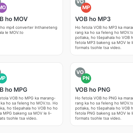
VO
MO
MP
B ho MOV
VOB ho MP3
ho mp4 converter Inthaneteng
Ho fetola VOB ho MP3 ka mara
la le MOV.to
rang ka ho sa feleng ho MOV.t
potlaka, ho tšepahala ho VOB 
fetola MP3 bakeng sa MOV le l
formats tsohle tsa video.
VO
MP
PN
B ho MPG
VOB ho PNG
etola VOB ho MPG ka marang-
Ho fetola VOB ho PNG ka mara
 ka ho sa feleng ho MOV.to. Ho
rang ka ho sa feleng ho MOV.t
aka, ho tšepahala ho VOB ho ho
potlaka, ho tšepahala ho VOB 
la MPG bakeng sa MOV le li-
fetola PNG bakeng sa MOV le l
ats tsohle tsa video.
formats tsohle tsa video.