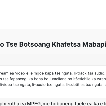
o Tse Botsoang Khafetsa Mabapi
m ea video e le 'ngoe kapa tse ngata, li-track tsa audio, l
tse fapaneng, ka hona ho lumellana ho itšetlehile ka wrapp
ivideo tse ngata, li-audio tse ngata, li-subtitles tse ngata l
mphieutha ea MPEG,'me hobaneng faele ea ka e l