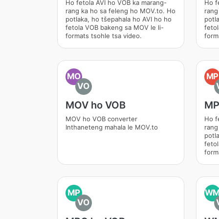
Ho fetola AVI ho VOB ka marang-
Ho f
rang ka ho sa feleng ho MOV.to. Ho
rang
potlaka, ho tšepahala ho AVI ho ho
potl
fetola VOB bakeng sa MOV le li-
feto
formats tsohle tsa video.
form
MO
MP
VO
MOV ho VOB
MP
MOV ho VOB converter
Ho f
Inthaneteng mahala le MOV.to
rang
potl
feto
form
MP
W
VO