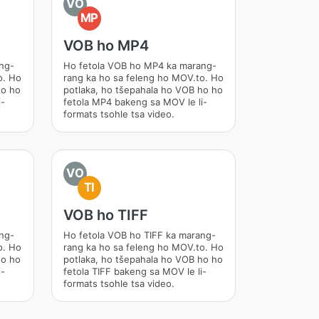
VO
MP
VOB ho MP4
ng-
Ho fetola VOB ho MP4 ka marang-
o. Ho
rang ka ho sa feleng ho MOV.to. Ho
ho ho
potlaka, ho tšepahala ho VOB ho ho
i-
fetola MP4 bakeng sa MOV le li-
formats tsohle tsa video.
VO
TI
VOB ho TIFF
ng-
Ho fetola VOB ho TIFF ka marang-
o. Ho
rang ka ho sa feleng ho MOV.to. Ho
ho ho
potlaka, ho tšepahala ho VOB ho ho
i-
fetola TIFF bakeng sa MOV le li-
formats tsohle tsa video.