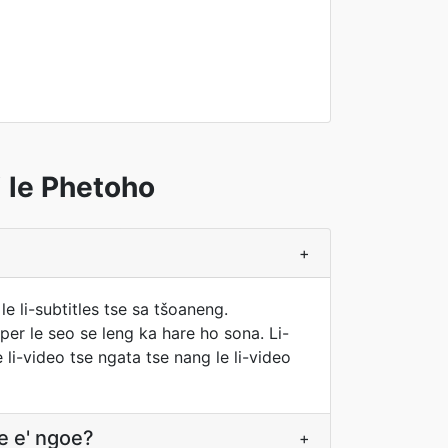
 le Phetoho
+
e li-subtitles tse sa tšoaneng.
er le seo se leng ka hare ho sona. Li-
e li-video tse ngata tse nang le li-video
e e' ngoe?
+