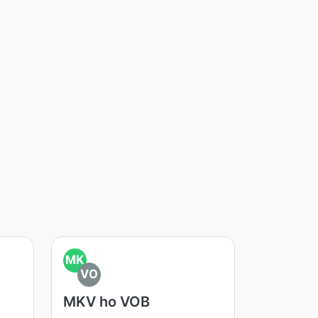
MK
VO
MKV ho VOB