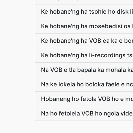
Ke hobane'ng ha tsohle ho disk l
Ke hobane'ng ha mosebedisi oa k
Ke hobane'ng ha VOB ea ka e bon
Ke hobane'ng ha li-recordings tsa
Na VOB e tla bapala ka mohala ka
Na ke lokela ho boloka faele e n
Hobaneng ho fetola VOB ho e mo
Na ho fetolela VOB ho ngola vide