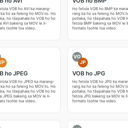
B ho AVI
VOB ho BMP
etola VOB ho AVI ka marang-
Ho fetola VOB ho BMP ka mara
 ka ho sa feleng ho MOV.to. Ho
rang ka ho sa feleng ho MOV.t
aka, ho tšepahala ho VOB ho ho
potlaka, ho tšepahala ho VOB 
la AVI bakeng sa MOV le li-
fetola BMP bakeng sa MOV le l
ats tsohle tsa video.
formats tsohle tsa video.
VO
JP
JP
B ho JPEG
VOB ho JPG
etola VOB ho JPEG ka marang-
Ho fetola VOB ho JPG ka mara
 ka ho sa feleng ho MOV.to. Ho
rang ka ho sa feleng ho MOV.t
aka, ho tšepahala ho VOB ho ho
potlaka, ho tšepahala ho VOB 
la JPEG bakeng sa MOV le li-
fetola JPG bakeng sa MOV le li
ats tsohle tsa video.
formats tsohle tsa video.