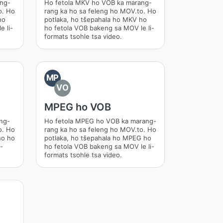
ang-
Ho fetola MKV ho VOB ka marang-
o. Ho
rang ka ho sa feleng ho MOV.to. Ho
ho
potlaka, ho tšepahala ho MKV ho
 li-
ho fetola VOB bakeng sa MOV le li-
formats tsohle tsa video.
MP
VO
MPEG ho VOB
ng-
Ho fetola MPEG ho VOB ka marang-
o. Ho
rang ka ho sa feleng ho MOV.to. Ho
ho ho
potlaka, ho tšepahala ho MPEG ho
-
ho fetola VOB bakeng sa MOV le li-
formats tsohle tsa video.