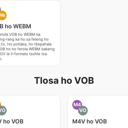
We
B ho WEBM
etola VOB ho WEBM ka
ng-rang ka ho sa feleng ho
to. Ho potlaka, ho tšepahala
OB ho ho fetola WEBM bakeng
OV le li-formats tsohle tsa
o.
Tlosa ho VOB
M4
VO
VO
V ho VOB
M4V ho VOB