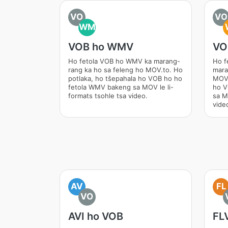
VO
VO
WM
VOB ho WMV
VO
Ho fetola VOB ho WMV ka marang-
Ho f
rang ka ho sa feleng ho MOV.to. Ho
mara
potlaka, ho tšepahala ho VOB ho ho
MOV.
fetola WMV bakeng sa MOV le li-
ho V
formats tsohle tsa video.
sa M
vide
AV
FL
VO
AVI ho VOB
FL