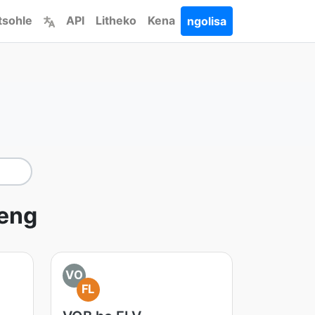
tsohle
API
Litheko
Kena
ngolisa
meng
VO
FL