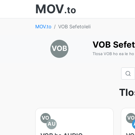
MOV
.to
MOV.to
VOB Sefetoleli
VOB Sefet
VOB
Tlosa VOB ho ea le h
Tlo
VO
VO
AU