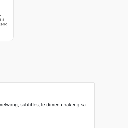
o
ala
keng
elwang, subtitles, le dimenu bakeng sa