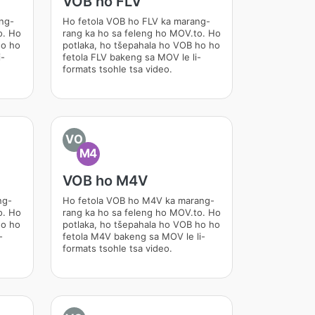
VOB ho FLV
ng-
Ho fetola VOB ho FLV ka marang-
o. Ho
rang ka ho sa feleng ho MOV.to. Ho
ho ho
potlaka, ho tšepahala ho VOB ho ho
i-
fetola FLV bakeng sa MOV le li-
formats tsohle tsa video.
VO
M4
VOB ho M4V
ng-
Ho fetola VOB ho M4V ka marang-
o. Ho
rang ka ho sa feleng ho MOV.to. Ho
ho ho
potlaka, ho tšepahala ho VOB ho ho
-
fetola M4V bakeng sa MOV le li-
formats tsohle tsa video.