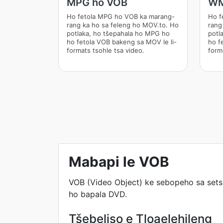
MPG ho VOB
WM
Ho fetola MPG ho VOB ka marang-
Ho f
rang ka ho sa feleng ho MOV.to. Ho
rang
potlaka, ho tšepahala ho MPG ho
potl
ho fetola VOB bakeng sa MOV le li-
ho f
formats tsohle tsa video.
form
Mabapi le VOB
VOB (Video Object) ke sebopeho sa setsh
ho bapala DVD.
Tšebeliso e Tloaelehileng