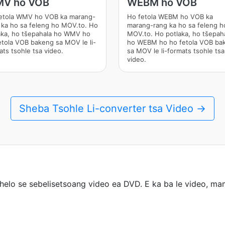
V ho VOB
WEBM ho VOB
etola WMV ho VOB ka marang-
Ho fetola WEBM ho VOB ka
 ka ho sa feleng ho MOV.to. Ho
marang-rang ka ho sa feleng h
aka, ho tšepahala ho WMV ho
MOV.to. Ho potlaka, ho tšepah
etola VOB bakeng sa MOV le li-
ho WEBM ho ho fetola VOB ba
ats tsohle tsa video.
sa MOV le li-formats tsohle tsa
video.
Sheba Tsohle Li-converter tsa Video →
elo se sebelisetsoang video ea DVD. E ka ba le video, mam