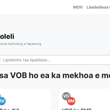
MOV
Lisebelisoa 
oleli
o tsoa mefuteng e fapaneng
sa VOB ho ea ka mekhoa e 
VO
AV
BM